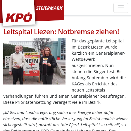
KPÖ Steiermark
Leitspital Liezen: Notbremse ziehen!
Für das geplante Leitspital
im Bezirk Liezen wurde
kürzlich ein Generalplaner-
Wettbewerb
ausgeschrieben. Nun
stehen die Sieger fest. Bis
Anfang September wird die
KAGes als Errichter des
neuen Leitspitals
Verhandlungen führen und einen Generalplaner beauftragen.
Diese Prioritätensetzung verärgert viele im Bezirk.
„KAGes und Landesregierung sollen ihre Energie lieber dafür
einsetzen, dass die notärztliche Versorgung im Bezirk endlich wieder
sichergestellt wird, anstatt das tote Pferd ‚Leitspital ‘ zu reiten!“,
so
der Rottenmanner KPÖ-Gemeinderat Johann Ploder:
„Das