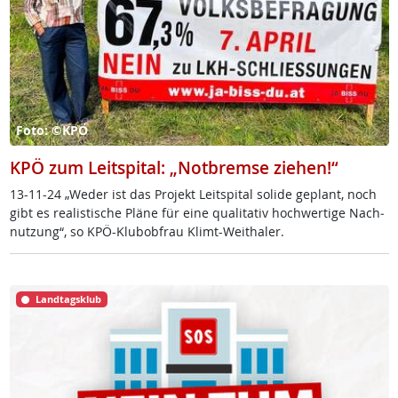
Foto: ©KPÖ
KPÖ zum Leitspital: „Notbremse ziehen!“
13-11-24 „We­der ist das Pro­jekt Leit­spi­tal so­li­de ge­plant, noch
gibt es rea­lis­ti­sche Plä­ne für ei­ne qua­li­ta­tiv hoch­wer­ti­ge Nach­
nut­zung“, so KPÖ-Klu­b­ob­frau Klimt-Weitha­ler.
Landtagsklub