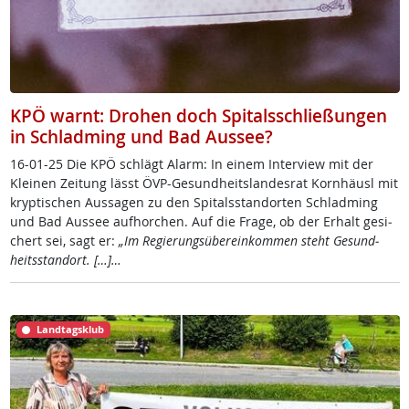
KPÖ warnt: Drohen doch Spitalsschließungen
in Schladming und Bad Aussee?
16-01-25 Die KPÖ schlägt Alarm: In ei­nem In­ter­view mit der
Klei­nen Zei­tung lässt ÖVP-Ge­sund­heits­lan­des­rat Korn­häusl mit
kryp­ti­schen Aus­sa­gen zu den Spi­tals­stand­or­ten Schlad­ming
und Bad Aus­see auf­hor­chen. Auf die Fra­ge, ob der Er­halt ge­si­
chert sei, sagt er:
„Im Re­gie­rungs­übe­r­ein­kom­men steht Ge­sund­
heits­stand­ort. […]…
Landtagsklub