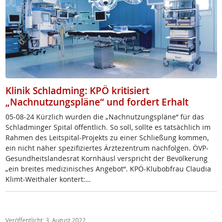
Klinik Schladming: KPÖ kritisiert
„Nachnutzungspläne“ und fordert Erhalt
05-08-24 Kürz­lich wur­den die „Nach­nut­zungs­plä­n­e“ für das
Schlad­min­ger Spi­tal öf­f­ent­lich. So soll, soll­te es tat­säch­lich im
Rah­men des Leit­spi­tal-Pro­jekts zu ei­ner Sch­lie­ßung kom­men,
ein nicht näh­er spe­zi­fi­zier­tes Ärz­te­zen­trum nach­fol­gen. ÖVP-
Ge­sund­heits­lan­des­rat Korn­häusl ver­spricht der Be­völ­ke­rung
„ein brei­tes me­di­zi­ni­sches An­ge­bo­t“. KPÖ-Klu­b­ob­frau Clau­dia
Klimt-Weitha­ler kon­tert:…
Veröffentlicht: 3. August 2022