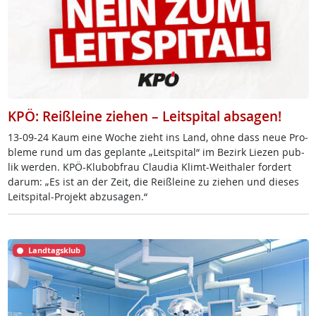
KPÖ: Reißleine ziehen – Leitspital absagen!
13-09-24 Kaum ei­ne Wo­che zieht ins Land, oh­ne dass neue Pro­
b­le­me rund um das ge­plan­te „Leit­spi­tal“ im Be­zirk Lie­zen pu­b­
lik wer­den. KPÖ-Klu­b­ob­frau Clau­dia Klimt-Weitha­ler for­dert
dar­um: „Es ist an der Zeit, die Reiß­l­ei­ne zu zie­hen und die­ses
Leit­spi­tal-Pro­jekt ab­zu­sa­gen.“
Landtagsklub