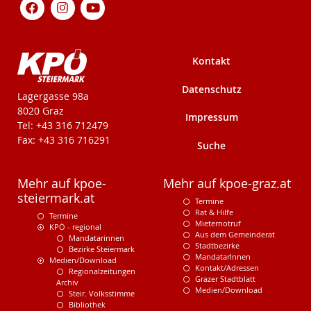
Kontakt
Datenschutz
KPÖ-Steiermark
Lagergasse 98a
8020 Graz
Impressum
Tel: +43 316 712479
Fax: +43 316 716291
Suche
Mehr auf kpoe-
Mehr auf kpoe-graz.at
steiermark.at
Termine
Rat & Hilfe
Termine
Mieternotruf
KPÖ - regional
Aus dem Gemeinderat
Mandatarinnen
Stadtbezirke
Bezirke Steiermark
MandatarInnen
Medien/Download
Kontakt/Adressen
Regionalzeitungen
Grazer Stadtblatt
Archiv
Medien/Download
Steir. Volksstimme
Bibliothek