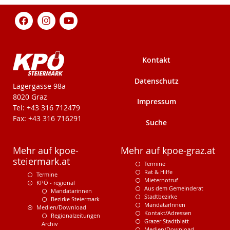
Kontakt
Datenschutz
KPÖ-Steiermark
Lagergasse 98a
8020 Graz
Impressum
Tel: +43 316 712479
Fax: +43 316 716291
Suche
Mehr auf kpoe-
Mehr auf kpoe-graz.at
steiermark.at
Termine
Rat & Hilfe
Termine
Mieternotruf
KPÖ - regional
Aus dem Gemeinderat
Mandatarinnen
Stadtbezirke
Bezirke Steiermark
MandatarInnen
Medien/Download
Kontakt/Adressen
Regionalzeitungen
Grazer Stadtblatt
Archiv
Medien/Download