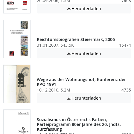
26.09.2006, 1.5M
7468
Achtung: Diese D
Herunterladen

Reichtumsbiografien Steiermark, 2006
31.01.2007, 543.5K
15474
Achtung: Diese D
Herunterladen

Wege aus der Wohnungsnot, Konferenz der
KPÖ 1991
10.12.2010, 6.2M
4735
Achtung: Diese D
Herunterladen

Sozialismus in Österreichs Farben,
Parteiprogramm 80er Jahre des 20. Jhdts,
Kurzfassung