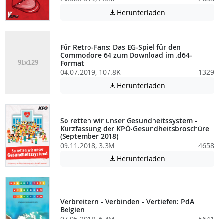
Achtung: Diese D
Herunterladen

Für Retro-Fans: Das EG-Spiel für den
Commodore 64 zum Download im .d64-
Format
04.07.2019, 107.8K
1329
Achtung: Diese D
Herunterladen

So retten wir unser Gesundheitssystem -
Kurzfassung der KPÖ-Gesundheitsbroschüre
(September 2018)
09.11.2018, 3.3M
4658
Achtung: Diese D
Herunterladen

Verbreitern - Verbinden - Vertiefen: PdA
Belgien
07.05.2018, 6.4M
5641