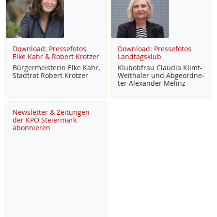
Download: Pressefotos
Download: Pressefotos
Elke Kahr & Robert Krotzer
Landtagsklub
Bür­ger­meis­te­rin El­ke Kahr,
Klu­b­ob­frau Clau­dia Klimt-
Stadt­rat Robert Krot­zer
Weitha­ler und Ab­ge­ord­ne­
ter Alex­an­der Me­linz
Newsletter & Zeitungen
der KPÖ Steiermark
abonnieren