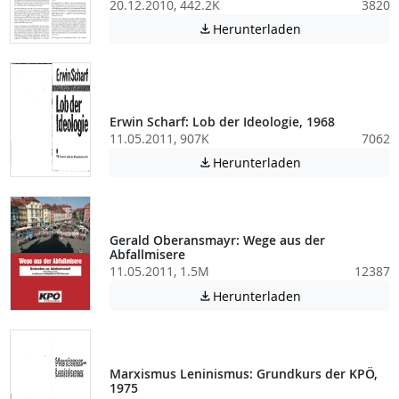
20.12.2010, 442.2K
3820
Achtung: Diese D
Herunterladen

Erwin Scharf: Lob der Ideologie, 1968
11.05.2011, 907K
7062
Achtung: Diese D
Herunterladen

Gerald Oberansmayr: Wege aus der
Abfallmisere
11.05.2011, 1.5M
12387
Achtung: Diese D
Herunterladen

Marxismus Leninismus: Grundkurs der KPÖ,
1975