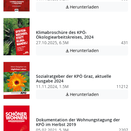
Achtung: Diese D
Herunterladen

Klimabroschüre des KPÖ-
Ökologiearbeitskreises, 2024
27.10.2025, 6.5M
431
Achtung: Diese D
Herunterladen

Sozialratgeber der KPÖ Graz, aktuelle
Ausgabe 2024
11.11.2024, 1.5M
11212
Achtung: Diese D
Herunterladen

Dokumentation der Wohnungstagung der
KPÖ im Herbst 2019
05.02.2021, 5.3M
2207