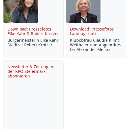
Download: Pressefotos
Download: Pressefotos
Elke Kahr & Robert Krotzer
Landtagsklub
Bür­ger­meis­te­rin El­ke Kahr,
Klu­b­ob­frau Clau­dia Klimt-
Stadt­rat Robert Krot­zer
Weitha­ler und Ab­ge­ord­ne­
ter Alex­an­der Me­linz
Newsletter & Zeitungen
der KPÖ Steiermark
abonnieren