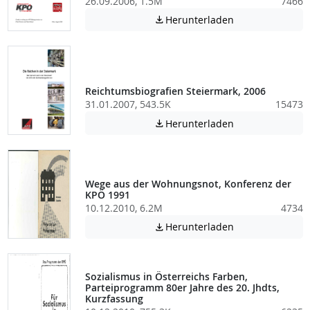
26.09.2006, 1.5M
7466
Achtung: Diese D
Herunterladen

Reichtumsbiografien Steiermark, 2006
31.01.2007, 543.5K
15473
Achtung: Diese D
Herunterladen

Wege aus der Wohnungsnot, Konferenz der
KPÖ 1991
10.12.2010, 6.2M
4734
Achtung: Diese D
Herunterladen

Sozialismus in Österreichs Farben,
Parteiprogramm 80er Jahre des 20. Jhdts,
Kurzfassung