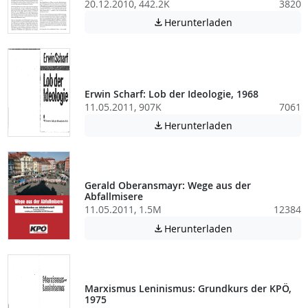
20.12.2010, 442.2K
3820
Achtung: Diese D
Herunterladen

Erwin Scharf: Lob der Ideologie, 1968
11.05.2011, 907K
7061
Achtung: Diese D
Herunterladen

Gerald Oberansmayr: Wege aus der
Abfallmisere
11.05.2011, 1.5M
12384
Achtung: Diese D
Herunterladen

Marxismus Leninismus: Grundkurs der KPÖ,
1975