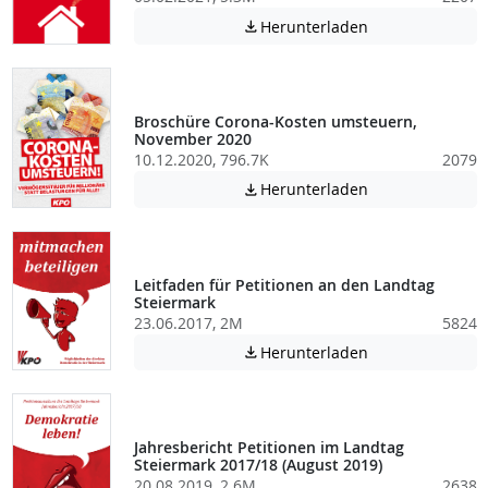
Achtung: Diese D
Herunterladen

Broschüre Corona-Kosten umsteuern,
November 2020
10.12.2020, 796.7K
2079
Achtung: Diese D
Herunterladen

Leitfaden für Petitionen an den Landtag
Steiermark
23.06.2017, 2M
5824
Achtung: Diese D
Herunterladen

Jahresbericht Petitionen im Landtag
Steiermark 2017/18 (August 2019)
20.08.2019, 2.6M
2638