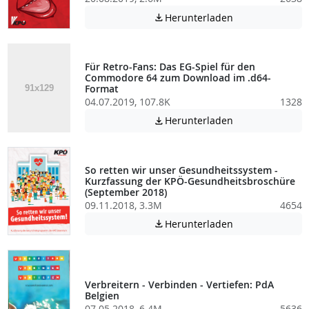
Achtung: Diese D
Herunterladen

Für Retro-Fans: Das EG-Spiel für den
Commodore 64 zum Download im .d64-
Format
04.07.2019, 107.8K
1328
Achtung: Diese D
Herunterladen

So retten wir unser Gesundheitssystem -
Kurzfassung der KPÖ-Gesundheitsbroschüre
(September 2018)
09.11.2018, 3.3M
4654
Achtung: Diese D
Herunterladen

Verbreitern - Verbinden - Vertiefen: PdA
Belgien
07.05.2018, 6.4M
5636