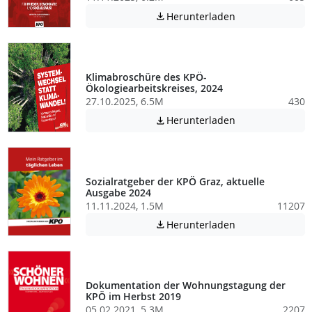
Achtung: Diese D
Herunterladen

Klimabroschüre des KPÖ-
Ökologiearbeitskreises, 2024
27.10.2025, 6.5M
430
Achtung: Diese D
Herunterladen

Sozialratgeber der KPÖ Graz, aktuelle
Ausgabe 2024
11.11.2024, 1.5M
11207
Achtung: Diese D
Herunterladen

Dokumentation der Wohnungstagung der
KPÖ im Herbst 2019
05.02.2021, 5.3M
2207