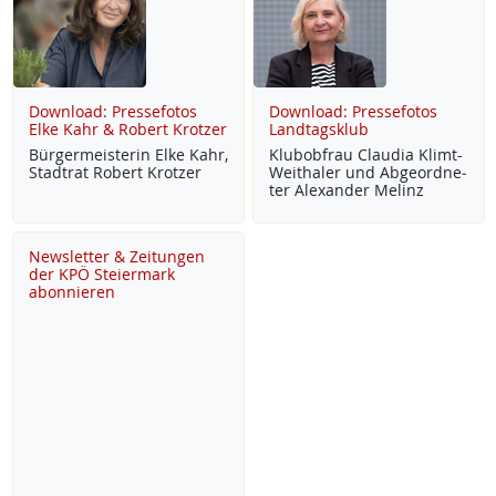
Download: Pressefotos
Download: Pressefotos
Elke Kahr & Robert Krotzer
Landtagsklub
Bür­ger­meis­te­rin El­ke Kahr,
Klu­b­ob­frau Clau­dia Klimt-
Stadt­rat Robert Krot­zer
Weitha­ler und Ab­ge­ord­ne­
ter Alex­an­der Me­linz
Newsletter & Zeitungen
der KPÖ Steiermark
abonnieren