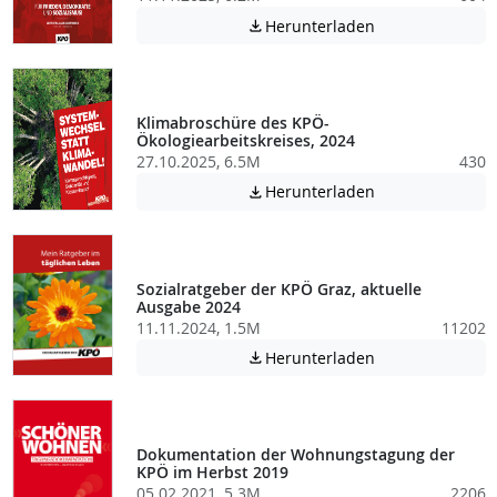
Achtung: Diese D
Herunterladen

Klimabroschüre des KPÖ-
Ökologiearbeitskreises, 2024
27.10.2025, 6.5M
430
Achtung: Diese D
Herunterladen

Sozialratgeber der KPÖ Graz, aktuelle
Ausgabe 2024
11.11.2024, 1.5M
11202
Achtung: Diese D
Herunterladen

Dokumentation der Wohnungstagung der
KPÖ im Herbst 2019
05.02.2021, 5.3M
2206