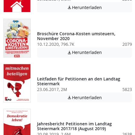
Achtung: Diese D
Herunterladen

Broschüre Corona-Kosten umsteuern,
November 2020
10.12.2020, 796.7K
2079
Achtung: Diese D
Herunterladen

Leitfaden für Petitionen an den Landtag
Steiermark
23.06.2017, 2M
5823
Achtung: Diese D
Herunterladen

Jahresbericht Petitionen im Landtag
Steiermark 2017/18 (August 2019)
20.08.2019, 2.6M
2638