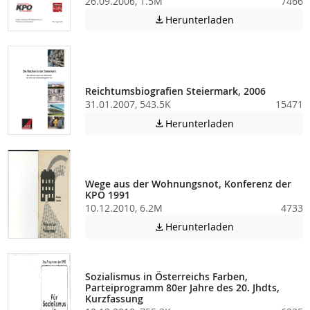
26.09.2006, 1.5M
7466
Achtung: Diese D
Herunterladen

Reichtumsbiografien Steiermark, 2006
31.01.2007, 543.5K
15471
Achtung: Diese D
Herunterladen

Wege aus der Wohnungsnot, Konferenz der
KPÖ 1991
10.12.2010, 6.2M
4733
Achtung: Diese D
Herunterladen

Sozialismus in Österreichs Farben,
Parteiprogramm 80er Jahre des 20. Jhdts,
Kurzfassung