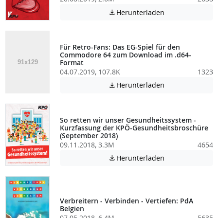
Achtung: Diese D
Herunterladen

Für Retro-Fans: Das EG-Spiel für den
Commodore 64 zum Download im .d64-
Format
04.07.2019, 107.8K
1323
Achtung: Diese D
Herunterladen

So retten wir unser Gesundheitssystem -
Kurzfassung der KPÖ-Gesundheitsbroschüre
(September 2018)
09.11.2018, 3.3M
4654
Achtung: Diese D
Herunterladen

Verbreitern - Verbinden - Vertiefen: PdA
Belgien
07.05.2018, 6.4M
5635