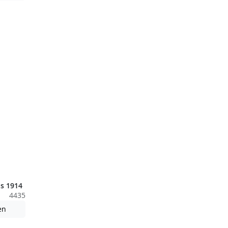
s 1914
4435
nden nicht barrierefreie Inhalte!
Achtung: Diese Datei enthält unter Umständen nicht barrierefreie
en