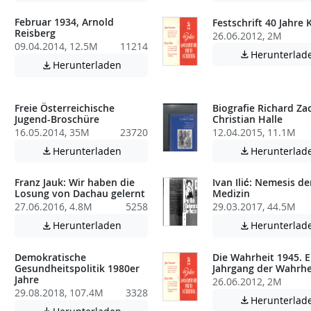
Februar 1934, Arnold
Festschrift 40 Jahre
Reisberg
26.06.2012, 2M
09.04.2014, 12.5M
11214
Herunterlad

Achtung: Diese Datei enthält unter Umstä
Herunterladen

atei enthält unter Umständen nicht barrierefreie Inhalte!
Freie Österreichische
Biografie Richard Za
Jugend-Broschüre
Christian Halle
16.05.2014, 35M
23720
12.04.2015, 11.1M
atei enthält unter Umständen nicht barrierefreie Inhalte!
Achtung: Diese Datei enthält unter Umstä
Herunterladen
Herunterlad


Franz Jauk: Wir haben die
Ivan Ilić: Nemesis de
Losung von Dachau gelernt
Medizin
27.06.2016, 4.8M
5258
29.03.2017, 44.5M
atei enthält unter Umständen nicht barrierefreie Inhalte!
Achtung: Diese Datei enthält unter Umstä
Herunterladen
Herunterlad


Demokratische
Die Wahrheit 1945. E
Gesundheitspolitik 1980er
Jahrgang der Wahrhe
Jahre
26.06.2012, 2M
29.08.2018, 107.4M
3328
atei enthält unter Umständen nicht barrierefreie Inhalte!
Herunterlad

Achtung: Diese Datei enthält unter Umstä