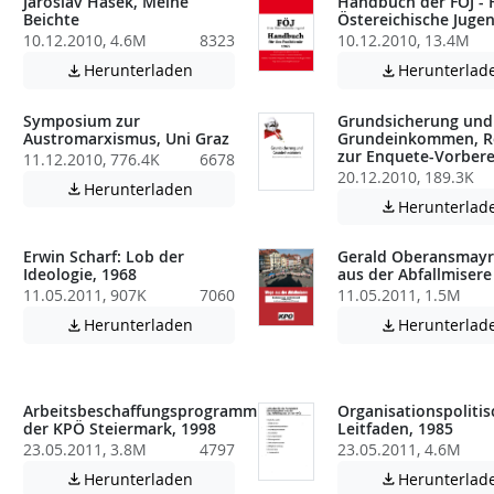
Jaroslav Hasek, Meine
Handbuch der FÖJ - F
Beichte
Östereichische Jugen
10.12.2010, 4.6M
8323
10.12.2010, 13.4M
atei enthält unter Umständen nicht barrierefreie Inhalte!
Achtung: Diese Datei enthält unter Umstä
Herunterladen
Herunterlad


Symposium zur
Grundsicherung und
Austromarxismus, Uni Graz
Grundeinkommen, R
zur Enquete-Vorbere
11.12.2010, 776.4K
6678
atei enthält unter Umständen nicht barrierefreie Inhalte!
20.12.2010, 189.3K
Achtung: Diese Datei enthält unter Umstä
Herunterladen

Herunterlad

Erwin Scharf: Lob der
Gerald Oberansmayr
Ideologie, 1968
aus der Abfallmisere
11.05.2011, 907K
7060
11.05.2011, 1.5M
Achtung: Diese Datei enthält unter Umstä
Herunterladen
Herunterlad


atei enthält unter Umständen nicht barrierefreie Inhalte!
Arbeitsbeschaffungsprogramm
Organisationspolitis
der KPÖ Steiermark, 1998
Leitfaden, 1985
23.05.2011, 3.8M
4797
23.05.2011, 4.6M
atei enthält unter Umständen nicht barrierefreie Inhalte!
Achtung: Diese Datei enthält unter Umstä
Herunterladen
Herunterlad

