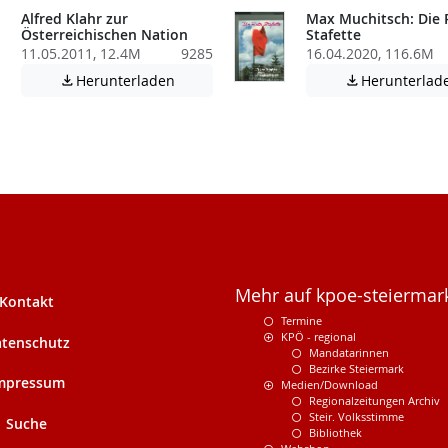
Alfred Klahr zur
Max Muchitsch: Die 
Österreichischen Nation
Stafette
11.05.2011, 12.4M
9285
16.04.2020, 116.6M
Achtung: Diese Datei enthält unter Umstä
Herunterladen
Herunterlad


atei enthält unter Umständen nicht barrierefreie Inhalte!
Mehr auf kpoe-steiermark
Kontakt
Termine
KPÖ - regional
tenschutz
Mandatarinnen
Bezirke Steiermark
mpressum
Medien/Download
Regionalzeitungen Archiv
Steir. Volksstimme
Suche
Bibliothek