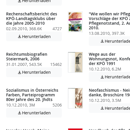
Achtung: Diese Datei enthält unter Umstä
Herunterladen

Rechenschaftsbericht des
"Wie wollen wir Pfleg
KPÖ-Landtagsklubs über
Vorschläge der KPÖ
die Jahre 2005-2010
Pflegenotstand, 2. A
2010.
02.09.2010, 368.6K
4727
atei enthält unter Umständen nicht barrierefreie Inhalte!
13.08.2010, 397.3K
Achtung: Diese Datei enthält unter Umstä
Herunterladen

Herunterlad

Reichtumsbiografien
Wege aus der
Steiermark, 2006
Wohnungsnot, Konf
der KPÖ 1991
31.01.2007, 543.5K
15462
10.12.2010, 6.2M
atei enthält unter Umständen nicht barrierefreie Inhalte!
Achtung: Diese Datei enthält unter Umstä
Herunterladen

Herunterlad

Sozialismus in Österreichs
Neofaschismus - Nei
Farben, Parteiprogramm
danke, Broschüre 19
80er Jahre des 20. Jhdts
10.12.2010, 3.5M
10.12.2010, 3M
5206
Herunterlad

Achtung: Diese Datei enthält unter Umstä
Herunterladen

atei enthält unter Umständen nicht barrierefreie Inhalte!