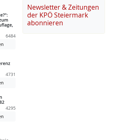
nden nicht barrierefreie Inhalte!
Newsletter & Zeitungen
der KPÖ Steiermark
e?":
 zum
abonnieren
uflage,
6484
nden nicht barrierefreie Inhalte!
Achtung: Diese Datei enthält unter Umständen nicht barrierefreie
en
erenz
4731
nden nicht barrierefreie Inhalte!
Achtung: Diese Datei enthält unter Umständen nicht barrierefreie
en
n
82
4295
Achtung: Diese Datei enthält unter Umständen nicht barrierefreie
en
nden nicht barrierefreie Inhalte!