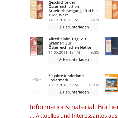
Geschichte der
Österreichischen
Arbeiterbewegung 1914 bis
1927, West
24.12.2010, 8.8M
7479
Achtung: Diese D
Herunterladen

Alfred Klahr, Hrg. V. G.
Grabner: Zur
Österreichischen Nation
11.05.2011, 12.4M
9285
Achtung: Diese D
Herunterladen

50 Jahre Kinderland
Steiermark
10.12.2010, 5.4M
11245
Achtung: Diese D
Herunterladen

Informationsmaterial, Bücher
... Aktuelles und Interessantes au