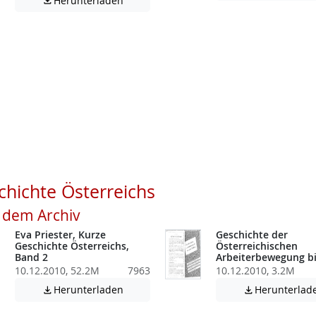
Herunterladen

atei enthält unter Umständen nicht barrierefreie Inhalte!
atei enthält unter Umständen nicht barrierefreie Inhalte!
hichte Österreichs
s dem Archiv
Eva Priester, Kurze
Geschichte der
Geschichte Österreichs,
Österreichischen
Band 2
Arbeiterbewegung bi
10.12.2010, 52.2M
7963
10.12.2010, 3.2M
atei enthält unter Umständen nicht barrierefreie Inhalte!
Achtung: Diese Datei enthält unter Umstä
Herunterladen
Herunterlad

