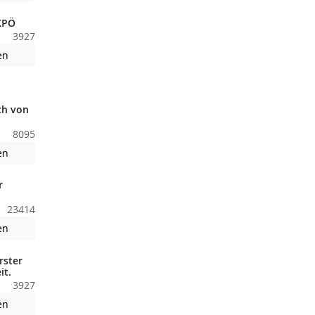
 KPÖ
3927
Achtung: Diese Datei enthält unter Umständen nicht barrierefreie
en
nden nicht barrierefreie Inhalte!
ch von
8095
nden nicht barrierefreie Inhalte!
Achtung: Diese Datei enthält unter Umständen nicht barrierefreie
en
r
23414
nden nicht barrierefreie Inhalte!
Achtung: Diese Datei enthält unter Umständen nicht barrierefreie
en
rster
it.
3927
Achtung: Diese Datei enthält unter Umständen nicht barrierefreie
en
nden nicht barrierefreie Inhalte!