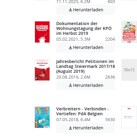
11.11.2025, 6.2M
603
Achtung: Diese D
Herunterladen

Dokumentation der
Wohnungstagung der KPÖ
im Herbst 2019
05.02.2021, 5.3M
2204
Achtung: Diese D
Herunterladen

Jahresbericht Petitionen im
Landtag Steiermark 2017/18
(August 2019)
20.08.2019, 2.6M
2636
Achtung: Diese D
Herunterladen

Verbreitern - Verbinden -
Vertiefen: PdA Belgien
07.05.2018, 6.4M
5630
Achtung: Diese D
Herunterladen
