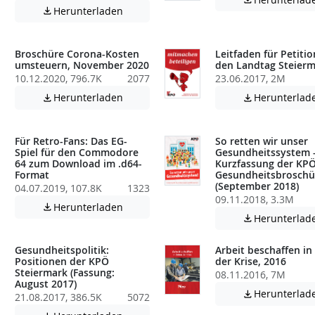

Achtung: Diese Datei enthält unter Umstä
Herunterladen

atei enthält unter Umständen nicht barrierefreie Inhalte!
Broschüre Corona-Kosten
Leitfaden für Petiti
umsteuern, November 2020
den Landtag Steier
10.12.2020, 796.7K
2077
23.06.2017, 2M
Achtung: Diese Datei enthält unter Umstä
Herunterladen
Herunterlad


atei enthält unter Umständen nicht barrierefreie Inhalte!
Für Retro-Fans: Das EG-
So retten wir unser
Spiel für den Commodore
Gesundheitssystem 
64 zum Download im .d64-
Kurzfassung der KPÖ
Format
Gesundheitsbroschü
(September 2018)
04.07.2019, 107.8K
1323
atei enthält unter Umständen nicht barrierefreie Inhalte!
09.11.2018, 3.3M
Achtung: Diese Datei enthält unter Umstä
Herunterladen

Herunterlad

Gesundheitspolitik:
Arbeit beschaffen in
Positionen der KPÖ
der Krise, 2016
Steiermark (Fassung:
08.11.2016, 7M
August 2017)
atei enthält unter Umständen nicht barrierefreie Inhalte!
Herunterlad

21.08.2017, 386.5K
5072