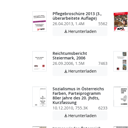
Pflegebroschüre 2013 (3.,
überarbeitete Auflage)
26.04.2013, 1.4M
5562
Achtung: Diese D
Herunterladen

Reichtumsbericht
Steiermark, 2006
26.09.2006, 1.5M
7463
Achtung: Diese D
Herunterladen

Sozialismus in Österreichs
Farben, Parteiprogramm
80er Jahre des 20. Jhdts,
Kurzfassung
10.12.2010, 755.3K
6233
Achtung: Diese D
Herunterladen
