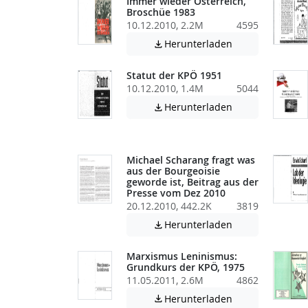
Immer wieder Österreich,
Broschüe 1983
10.12.2010, 2.2M
4595
Achtung: Diese D
Herunterladen

Statut der KPÖ 1951
10.12.2010, 1.4M
5044
Achtung: Diese D
Herunterladen

Michael Scharang fragt was
aus der Bourgeoisie
geworde ist, Beitrag aus der
Presse vom Dez 2010
20.12.2010, 442.2K
3819
Achtung: Diese D
Herunterladen

Marxismus Leninismus:
Grundkurs der KPÖ, 1975
11.05.2011, 2.6M
4862
Achtung: Diese D
Herunterladen
