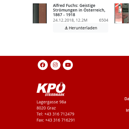
Alfred Fuchs: Geistige
Strömungen in Österreich,
1867 - 1918
24.12.2018, 12.2M
6504
Achtung: Diese D
Herunterladen

Da
KPÖ-Steiermark
Lagergasse 98a
8020 Graz
I
Tel: +43 316 712479
Fax: +43 316 716291