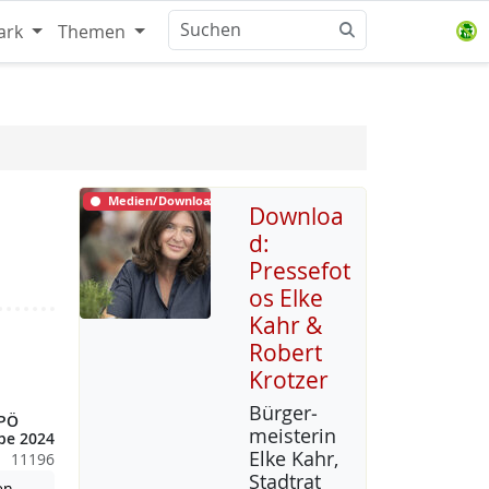
ark
Themen
Medien/Download
Downloa
d:
Pressefot
os Elke
Kahr &
Robert
Krotzer
Bür­ger­
KPÖ
meis­te­rin
be 2024
El­ke Kahr,
11196
Stadt­rat
Achtung: Diese Datei enthält unter Umständen nicht barrierefreie
en