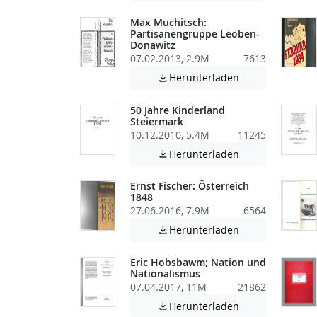
Max Muchitsch:
Partisanengruppe Leoben-
Donawitz
07.02.2013, 2.9M
7613
Achtung: Diese D
Herunterladen

50 Jahre Kinderland
Steiermark
10.12.2010, 5.4M
11245
Achtung: Diese D
Herunterladen

Ernst Fischer: Österreich
1848
27.06.2016, 7.9M
6564
Achtung: Diese D
Herunterladen

Eric Hobsbawm; Nation und
Nationalismus
07.04.2017, 11M
21862
Achtung: Diese D
Herunterladen
