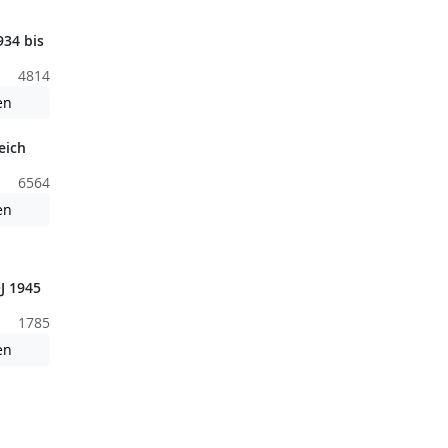
34 bis
4814
nden nicht barrierefreie Inhalte!
Achtung: Diese Datei enthält unter Umständen nicht barrierefreie
en
eich
6564
Achtung: Diese Datei enthält unter Umständen nicht barrierefreie
en
nden nicht barrierefreie Inhalte!
J 1945
1785
nden nicht barrierefreie Inhalte!
Achtung: Diese Datei enthält unter Umständen nicht barrierefreie
en