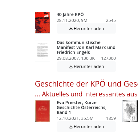
40 Jahre KPÖ
28.11.2020, 9M
2545
Achtung: Diese D
Herunterladen

Das kommunistische
Manifest von Karl Marx und
Friedrich Engels
29.08.2007, 136.3K
127360
Achtung: Diese D
Herunterladen

Geschichte der KPÖ und Gesc
... Aktuelles und Interessantes au
Eva Priester, Kurze
Geschichte Österreichs,
Band 1
12.10.2021, 35.5M
1859
Achtung: Diese D
Herunterladen
