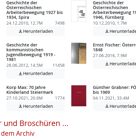
Geschichte der
Geschichte der
Österreichischen
Österreichischen
Arbeiterbewegung 1927 bis
Arbeiterbewegung 19
1934, Spira
1946, Fürnberg
24.12.2010, 12.7M
7498
10.12.2010, 1.7M
atei enthält unter Umständen nicht barrierefreie Inhalte!
Achtung: Diese Datei enthält unter Umstä
Herunterladen
Herunterlad


Geschichte der
Ernst Fischer: Österr
kommunistischen
1848
Jugendbewegung 1919 -
27.06.2016, 7.9M
1981
Herunterlad

28.06.2012, 14.5M
11458
atei enthält unter Umständen nicht barrierefreie Inhalte!
Achtung: Diese Datei enthält unter Umstä
Herunterladen

Korp Max: 70 Jahre
Günther Grabner: FÖ
Kinderland Steiermark
bis 1969
27.10.2021, 20.6M
1774
04.11.2021, 33.4M
atei enthält unter Umständen nicht barrierefreie Inhalte!
Achtung: Diese Datei enthält unter Umstä
Herunterladen
Herunterlad


 und Broschüren ...
s dem Archiv