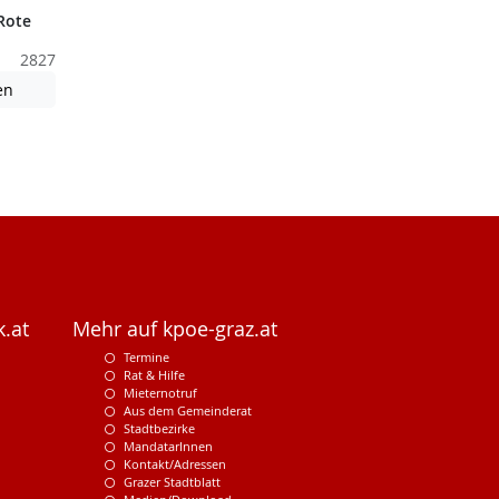
Rote
2827
nden nicht barrierefreie Inhalte!
Achtung: Diese Datei enthält unter Umständen nicht barrierefreie
en
.at
Mehr auf kpoe-graz.at
Termine
Rat & Hilfe
Mieternotruf
Aus dem Gemeinderat
Stadtbezirke
MandatarInnen
Kontakt/Adressen
Grazer Stadtblatt