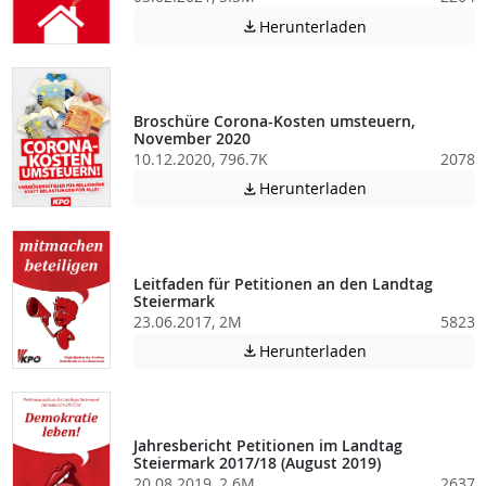
Achtung: Diese D
Herunterladen

Broschüre Corona-Kosten umsteuern,
November 2020
10.12.2020, 796.7K
2078
Achtung: Diese D
Herunterladen

Leitfaden für Petitionen an den Landtag
Steiermark
23.06.2017, 2M
5823
Achtung: Diese D
Herunterladen

Jahresbericht Petitionen im Landtag
Steiermark 2017/18 (August 2019)
20.08.2019, 2.6M
2637