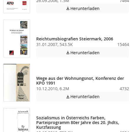
26.09.2006, 1.5M
7464
Achtung: Diese D
Herunterladen

Reichtumsbiografien Steiermark, 2006
31.01.2007, 543.5K
15464
Achtung: Diese D
Herunterladen

Wege aus der Wohnungsnot, Konferenz der
KPÖ 1991
10.12.2010, 6.2M
4732
Achtung: Diese D
Herunterladen

Sozialismus in Österreichs Farben,
Parteiprogramm 80er Jahre des 20. Jhdts,
Kurzfassung