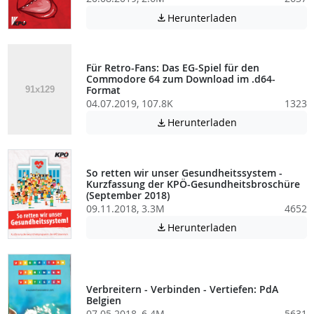
Achtung: Diese D
Herunterladen

Für Retro-Fans: Das EG-Spiel für den
Commodore 64 zum Download im .d64-
Format
04.07.2019, 107.8K
1323
Achtung: Diese D
Herunterladen

So retten wir unser Gesundheitssystem -
Kurzfassung der KPÖ-Gesundheitsbroschüre
(September 2018)
09.11.2018, 3.3M
4652
Achtung: Diese D
Herunterladen

Verbreitern - Verbinden - Vertiefen: PdA
Belgien
07.05.2018, 6.4M
5631