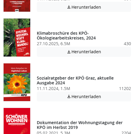
Achtung: Diese D
Herunterladen

Klimabroschüre des KPÖ-
Ökologiearbeitskreises, 2024
27.10.2025, 6.5M
430
Achtung: Diese D
Herunterladen

Sozialratgeber der KPÖ Graz, aktuelle
Ausgabe 2024
11.11.2024, 1.5M
11202
Achtung: Diese D
Herunterladen

Dokumentation der Wohnungstagung der
KPÖ im Herbst 2019
05.02.2021, 5.3M
2204