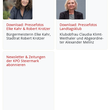
Download: Pressefotos
Download: Pressefotos
Elke Kahr & Robert Krotzer
Landtagsklub
Bür­ger­meis­te­rin El­ke Kahr,
Klu­b­ob­frau Clau­dia Klimt-
Stadt­rat Robert Krot­zer
Weitha­ler und Ab­ge­ord­ne­
ter Alex­an­der Me­linz
Newsletter & Zeitungen
der KPÖ Steiermark
abonnieren