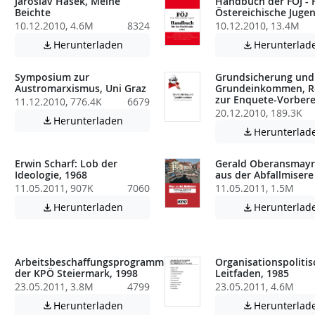
Jaroslav Hasek, Meine
Handbuch der FÖJ - F
Beichte
Östereichische Jugen
10.12.2010, 4.6M
8324
10.12.2010, 13.4M
atei enthält unter Umständen nicht barrierefreie Inhalte!
Achtung: Diese Datei enthält unter Umstä
Herunterladen
Herunterlad


Symposium zur
Grundsicherung und
Austromarxismus, Uni Graz
Grundeinkommen, R
zur Enquete-Vorbere
11.12.2010, 776.4K
6679
atei enthält unter Umständen nicht barrierefreie Inhalte!
20.12.2010, 189.3K
Achtung: Diese Datei enthält unter Umstä
Herunterladen

Herunterlad

Erwin Scharf: Lob der
Gerald Oberansmayr
Ideologie, 1968
aus der Abfallmisere
11.05.2011, 907K
7060
11.05.2011, 1.5M
Achtung: Diese Datei enthält unter Umstä
Herunterladen
Herunterlad


atei enthält unter Umständen nicht barrierefreie Inhalte!
Arbeitsbeschaffungsprogramm
Organisationspolitis
der KPÖ Steiermark, 1998
Leitfaden, 1985
23.05.2011, 3.8M
4799
23.05.2011, 4.6M
atei enthält unter Umständen nicht barrierefreie Inhalte!
Achtung: Diese Datei enthält unter Umstä
Herunterladen
Herunterlad

