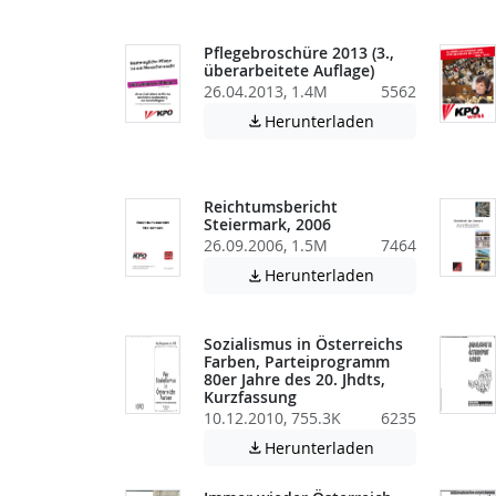
Pflegebroschüre 2013 (3.,
überarbeitete Auflage)
26.04.2013, 1.4M
5562
Achtung: Diese D
Herunterladen

Reichtumsbericht
Steiermark, 2006
26.09.2006, 1.5M
7464
Achtung: Diese D
Herunterladen

Sozialismus in Österreichs
Farben, Parteiprogramm
80er Jahre des 20. Jhdts,
Kurzfassung
10.12.2010, 755.3K
6235
Achtung: Diese D
Herunterladen
