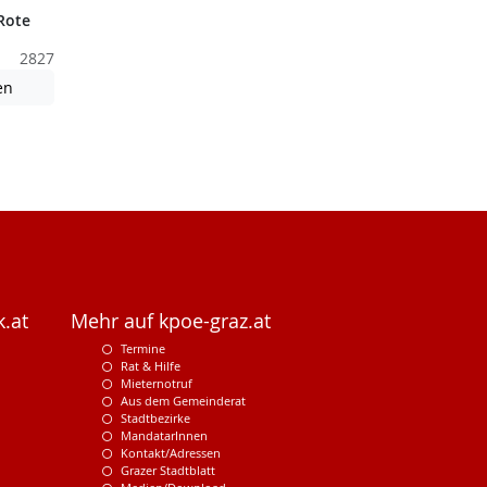
Rote
2827
nden nicht barrierefreie Inhalte!
Achtung: Diese Datei enthält unter Umständen nicht barrierefreie
en
.at
Mehr auf kpoe-graz.at
Termine
Rat & Hilfe
Mieternotruf
Aus dem Gemeinderat
Stadtbezirke
MandatarInnen
Kontakt/Adressen
Grazer Stadtblatt