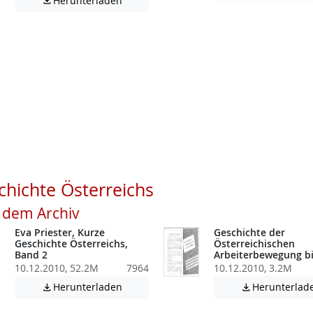
Herunterladen

atei enthält unter Umständen nicht barrierefreie Inhalte!
atei enthält unter Umständen nicht barrierefreie Inhalte!
hichte Österreichs
s dem Archiv
Eva Priester, Kurze
Geschichte der
Geschichte Österreichs,
Österreichischen
Band 2
Arbeiterbewegung bi
10.12.2010, 52.2M
7964
10.12.2010, 3.2M
atei enthält unter Umständen nicht barrierefreie Inhalte!
Achtung: Diese Datei enthält unter Umstä
Herunterladen
Herunterlad

