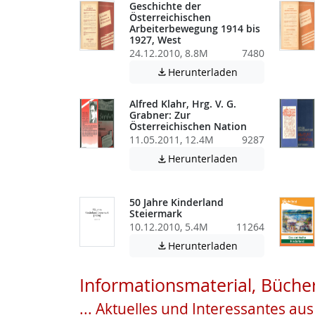
Geschichte der
Österreichischen
Arbeiterbewegung 1914 bis
1927, West
24.12.2010, 8.8M
7480
Achtung: Diese D
Herunterladen

Alfred Klahr, Hrg. V. G.
Grabner: Zur
Österreichischen Nation
11.05.2011, 12.4M
9287
Achtung: Diese D
Herunterladen

50 Jahre Kinderland
Steiermark
10.12.2010, 5.4M
11264
Achtung: Diese D
Herunterladen

Informationsmaterial, Bücher
... Aktuelles und Interessantes au