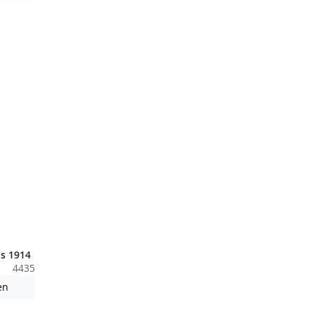
s 1914
4435
nden nicht barrierefreie Inhalte!
Achtung: Diese Datei enthält unter Umständen nicht barrierefreie
en