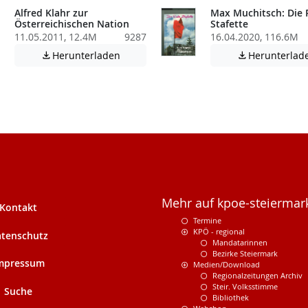
Alfred Klahr zur
Max Muchitsch: Die 
Österreichischen Nation
Stafette
11.05.2011, 12.4M
9287
16.04.2020, 116.6M
Achtung: Diese Datei enthält unter Umstä
Herunterladen
Herunterlad


atei enthält unter Umständen nicht barrierefreie Inhalte!
Mehr auf kpoe-steiermark
Kontakt
Termine
KPÖ - regional
tenschutz
Mandatarinnen
Bezirke Steiermark
mpressum
Medien/Download
Regionalzeitungen Archiv
Steir. Volksstimme
Suche
Bibliothek