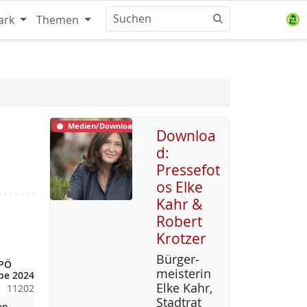
ark
Themen
Medien/Download
Downloa
d:
Pressefot
os Elke
Kahr &
Robert
Krotzer
Bür­ger­
KPÖ
meis­te­rin
be 2024
El­ke Kahr,
11202
Stadt­rat
Achtung: Diese Datei enthält unter Umständen nicht barrierefreie
en