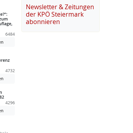
nden nicht barrierefreie Inhalte!
Newsletter & Zeitungen
der KPÖ Steiermark
e?":
 zum
abonnieren
uflage,
6484
nden nicht barrierefreie Inhalte!
Achtung: Diese Datei enthält unter Umständen nicht barrierefreie
en
erenz
4732
nden nicht barrierefreie Inhalte!
Achtung: Diese Datei enthält unter Umständen nicht barrierefreie
en
n
82
4296
Achtung: Diese Datei enthält unter Umständen nicht barrierefreie
en
nden nicht barrierefreie Inhalte!