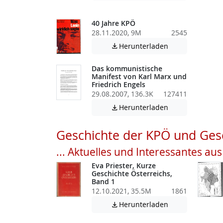
40 Jahre KPÖ
28.11.2020, 9M
2545
Achtung: Diese D
Herunterladen

Das kommunistische
Manifest von Karl Marx und
Friedrich Engels
29.08.2007, 136.3K
127411
Achtung: Diese D
Herunterladen

Geschichte der KPÖ und Gesc
... Aktuelles und Interessantes au
Eva Priester, Kurze
Geschichte Österreichs,
Band 1
12.10.2021, 35.5M
1861
Achtung: Diese D
Herunterladen
