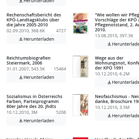
Achtung: Diese Datei enthält unter Umstä
Herunterladen

Rechenschaftsbericht des
"Wie wollen wir Pfleg
KPÖ-Landtagsklubs über
Vorschläge der KPÖ
die Jahre 2005-2010
Pflegenotstand, 2. A
2010.
02.09.2010, 368.6K
4727
atei enthält unter Umständen nicht barrierefreie Inhalte!
13.08.2010, 397.3K
Achtung: Diese Datei enthält unter Umstä
Herunterladen

Herunterlad

Reichtumsbiografien
Wege aus der
Steiermark, 2006
Wohnungsnot, Konf
der KPÖ 1991
31.01.2007, 543.5K
15464
10.12.2010, 6.2M
atei enthält unter Umständen nicht barrierefreie Inhalte!
Achtung: Diese Datei enthält unter Umstä
Herunterladen

Herunterlad

Sozialismus in Österreichs
Neofaschismus - Nei
Farben, Parteiprogramm
danke, Broschüre 19
80er Jahre des 20. Jhdts
10.12.2010, 3.5M
10.12.2010, 3M
5206
Herunterlad

Achtung: Diese Datei enthält unter Umstä
Herunterladen

atei enthält unter Umständen nicht barrierefreie Inhalte!