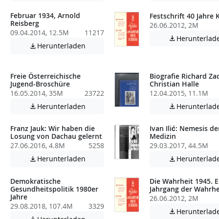
Februar 1934, Arnold
Festschrift 40 Jahre
Reisberg
26.06.2012, 2M
09.04.2014, 12.5M
11217
Herunterlad

Achtung: Diese Datei enthält unter Umstä
Herunterladen

atei enthält unter Umständen nicht barrierefreie Inhalte!
Freie Österreichische
Biografie Richard Za
Jugend-Broschüre
Christian Halle
16.05.2014, 35M
23722
12.04.2015, 11.1M
atei enthält unter Umständen nicht barrierefreie Inhalte!
Achtung: Diese Datei enthält unter Umstä
Herunterladen
Herunterlad


Franz Jauk: Wir haben die
Ivan Ilić: Nemesis de
Losung von Dachau gelernt
Medizin
27.06.2016, 4.8M
5258
29.03.2017, 44.5M
atei enthält unter Umständen nicht barrierefreie Inhalte!
Achtung: Diese Datei enthält unter Umstä
Herunterladen
Herunterlad


Demokratische
Die Wahrheit 1945. E
Gesundheitspolitik 1980er
Jahrgang der Wahrhe
Jahre
26.06.2012, 2M
29.08.2018, 107.4M
3329
atei enthält unter Umständen nicht barrierefreie Inhalte!
Herunterlad

Achtung: Diese Datei enthält unter Umstä