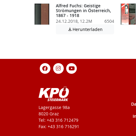
Alfred Fuchs: Geistige
Strömungen in Österreich,
1867 - 1918
24.12.2018, 12.2M
6504
Achtung: Diese D
Herunterladen

Da
KPÖ-Steiermark
Lagergasse 98a
8020 Graz
I
Tel: +43 316 712479
Fax: +43 316 716291