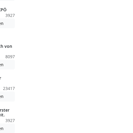
 KPÖ
3927
Achtung: Diese Datei enthält unter Umständen nicht barrierefreie
en
nden nicht barrierefreie Inhalte!
ch von
8097
nden nicht barrierefreie Inhalte!
Achtung: Diese Datei enthält unter Umständen nicht barrierefreie
en
r
23417
nden nicht barrierefreie Inhalte!
Achtung: Diese Datei enthält unter Umständen nicht barrierefreie
en
rster
it.
3927
Achtung: Diese Datei enthält unter Umständen nicht barrierefreie
en
nden nicht barrierefreie Inhalte!