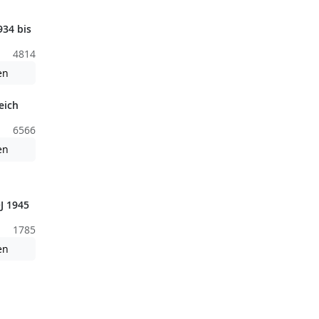
34 bis
4814
nden nicht barrierefreie Inhalte!
Achtung: Diese Datei enthält unter Umständen nicht barrierefreie
en
eich
6566
Achtung: Diese Datei enthält unter Umständen nicht barrierefreie
en
nden nicht barrierefreie Inhalte!
J 1945
1785
nden nicht barrierefreie Inhalte!
Achtung: Diese Datei enthält unter Umständen nicht barrierefreie
en