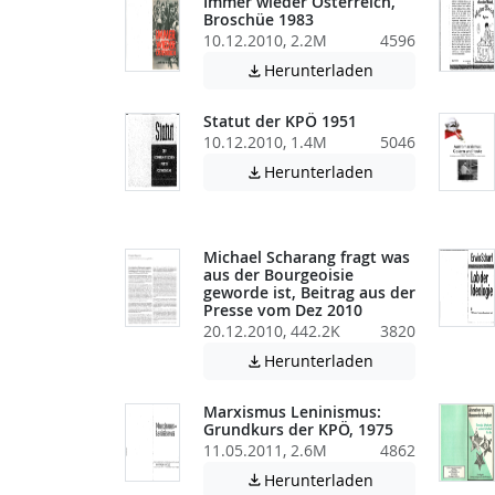
Immer wieder Österreich,
Broschüe 1983
10.12.2010, 2.2M
4596
Achtung: Diese D
Herunterladen

Statut der KPÖ 1951
10.12.2010, 1.4M
5046
Achtung: Diese D
Herunterladen

Michael Scharang fragt was
aus der Bourgeoisie
geworde ist, Beitrag aus der
Presse vom Dez 2010
20.12.2010, 442.2K
3820
Achtung: Diese D
Herunterladen

Marxismus Leninismus:
Grundkurs der KPÖ, 1975
11.05.2011, 2.6M
4862
Achtung: Diese D
Herunterladen
