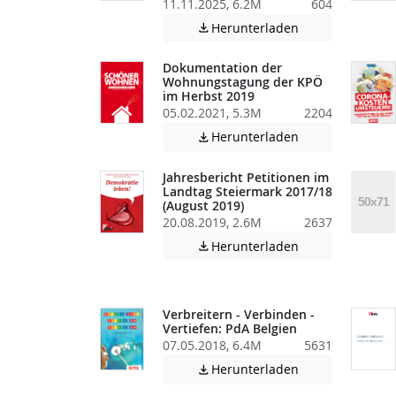
11.11.2025, 6.2M
604
Achtung: Diese D
Herunterladen

Dokumentation der
Wohnungstagung der KPÖ
im Herbst 2019
05.02.2021, 5.3M
2204
Achtung: Diese D
Herunterladen

Jahresbericht Petitionen im
Landtag Steiermark 2017/18
(August 2019)
20.08.2019, 2.6M
2637
Achtung: Diese D
Herunterladen

Verbreitern - Verbinden -
Vertiefen: PdA Belgien
07.05.2018, 6.4M
5631
Achtung: Diese D
Herunterladen
