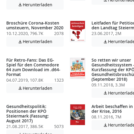

Achtung: Diese Datei enthält unter Umstä
Herunterladen

atei enthält unter Umständen nicht barrierefreie Inhalte!
Broschüre Corona-Kosten
Leitfaden für Petiti
umsteuern, November 2020
den Landtag Steier
10.12.2020, 796.7K
2078
23.06.2017, 2M
Achtung: Diese Datei enthält unter Umstä
Herunterladen
Herunterlad


atei enthält unter Umständen nicht barrierefreie Inhalte!
Für Retro-Fans: Das EG-
So retten wir unser
Spiel für den Commodore
Gesundheitssystem 
64 zum Download im .d64-
Kurzfassung der KPÖ
Format
Gesundheitsbroschü
(September 2018)
04.07.2019, 107.8K
1323
atei enthält unter Umständen nicht barrierefreie Inhalte!
09.11.2018, 3.3M
Achtung: Diese Datei enthält unter Umstä
Herunterladen

Herunterlad

Gesundheitspolitik:
Arbeit beschaffen in
Positionen der KPÖ
der Krise, 2016
Steiermark (Fassung:
08.11.2016, 7M
August 2017)
atei enthält unter Umständen nicht barrierefreie Inhalte!
Herunterlad

21.08.2017, 386.5K
5073