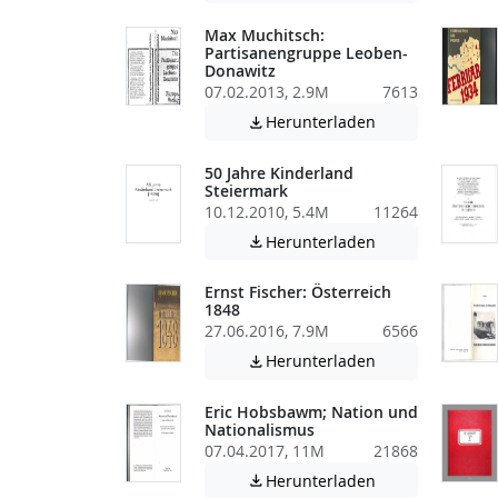
Max Muchitsch:
Partisanengruppe Leoben-
Donawitz
07.02.2013, 2.9M
7613
Achtung: Diese D
Herunterladen

50 Jahre Kinderland
Steiermark
10.12.2010, 5.4M
11264
Achtung: Diese D
Herunterladen

Ernst Fischer: Österreich
1848
27.06.2016, 7.9M
6566
Achtung: Diese D
Herunterladen

Eric Hobsbawm; Nation und
Nationalismus
07.04.2017, 11M
21868
Achtung: Diese D
Herunterladen
