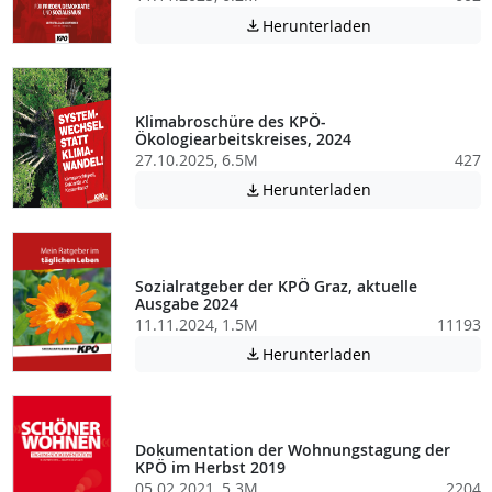
Achtung: Diese D
Herunterladen

Klimabroschüre des KPÖ-
Ökologiearbeitskreises, 2024
27.10.2025, 6.5M
427
Achtung: Diese D
Herunterladen

Sozialratgeber der KPÖ Graz, aktuelle
Ausgabe 2024
11.11.2024, 1.5M
11193
Achtung: Diese D
Herunterladen

Dokumentation der Wohnungstagung der
KPÖ im Herbst 2019
05.02.2021, 5.3M
2204