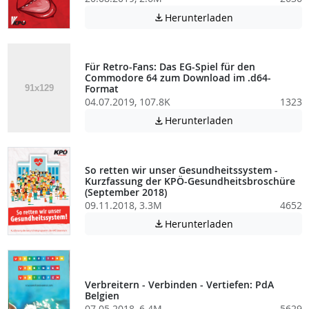
Achtung: Diese D
Herunterladen

Für Retro-Fans: Das EG-Spiel für den
Commodore 64 zum Download im .d64-
Format
04.07.2019, 107.8K
1323
Achtung: Diese D
Herunterladen

So retten wir unser Gesundheitssystem -
Kurzfassung der KPÖ-Gesundheitsbroschüre
(September 2018)
09.11.2018, 3.3M
4652
Achtung: Diese D
Herunterladen

Verbreitern - Verbinden - Vertiefen: PdA
Belgien
07.05.2018, 6.4M
5629