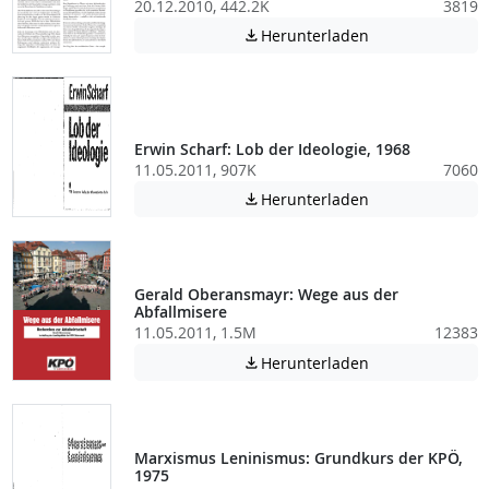
20.12.2010, 442.2K
3819
Achtung: Diese D
Herunterladen

Erwin Scharf: Lob der Ideologie, 1968
11.05.2011, 907K
7060
Achtung: Diese D
Herunterladen

Gerald Oberansmayr: Wege aus der
Abfallmisere
11.05.2011, 1.5M
12383
Achtung: Diese D
Herunterladen

Marxismus Leninismus: Grundkurs der KPÖ,
1975