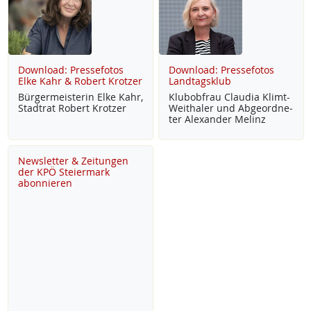
Download: Pressefotos
Download: Pressefotos
Elke Kahr & Robert Krotzer
Landtagsklub
Bür­ger­meis­te­rin El­ke Kahr,
Klu­b­ob­frau Clau­dia Klimt-
Stadt­rat Robert Krot­zer
Weitha­ler und Ab­ge­ord­ne­
ter Alex­an­der Me­linz
Newsletter & Zeitungen
der KPÖ Steiermark
abonnieren