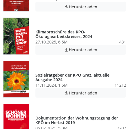
Achtung: Diese D
Herunterladen

Klimabroschüre des KPÖ-
Ökologiearbeitskreises, 2024
27.10.2025, 6.5M
431
Achtung: Diese D
Herunterladen

Sozialratgeber der KPÖ Graz, aktuelle
Ausgabe 2024
11.11.2024, 1.5M
11212
Achtung: Diese D
Herunterladen

Dokumentation der Wohnungstagung der
KPÖ im Herbst 2019
05.02.2021, 5.3M
2207