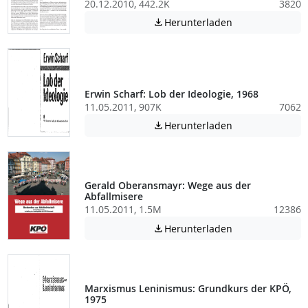
20.12.2010, 442.2K
3820
Achtung: Diese D
Herunterladen

Erwin Scharf: Lob der Ideologie, 1968
11.05.2011, 907K
7062
Achtung: Diese D
Herunterladen

Gerald Oberansmayr: Wege aus der
Abfallmisere
11.05.2011, 1.5M
12386
Achtung: Diese D
Herunterladen

Marxismus Leninismus: Grundkurs der KPÖ,
1975