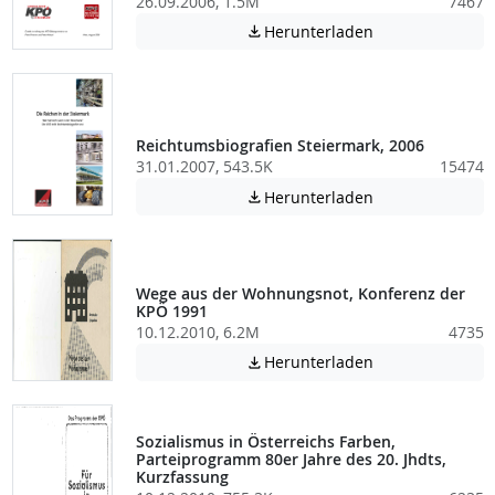
26.09.2006, 1.5M
7467
Achtung: Diese D
Herunterladen

Reichtumsbiografien Steiermark, 2006
31.01.2007, 543.5K
15474
Achtung: Diese D
Herunterladen

Wege aus der Wohnungsnot, Konferenz der
KPÖ 1991
10.12.2010, 6.2M
4735
Achtung: Diese D
Herunterladen

Sozialismus in Österreichs Farben,
Parteiprogramm 80er Jahre des 20. Jhdts,
Kurzfassung