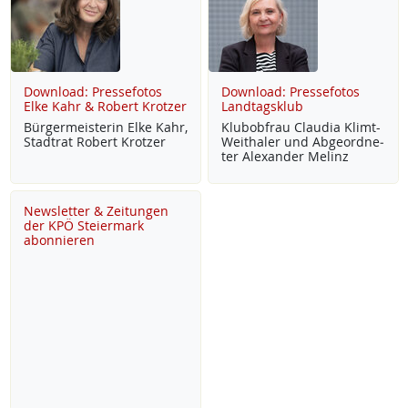
Download: Pressefotos
Download: Pressefotos
Elke Kahr & Robert Krotzer
Landtagsklub
Bür­ger­meis­te­rin El­ke Kahr,
Klu­b­ob­frau Clau­dia Klimt-
Stadt­rat Robert Krot­zer
Weitha­ler und Ab­ge­ord­ne­
ter Alex­an­der Me­linz
Newsletter & Zeitungen
der KPÖ Steiermark
abonnieren