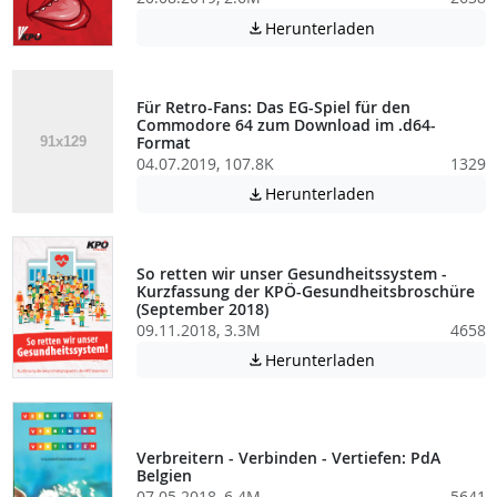
Achtung: Diese D
Herunterladen

Für Retro-Fans: Das EG-Spiel für den
Commodore 64 zum Download im .d64-
Format
04.07.2019, 107.8K
1329
Achtung: Diese D
Herunterladen

So retten wir unser Gesundheitssystem -
Kurzfassung der KPÖ-Gesundheitsbroschüre
(September 2018)
09.11.2018, 3.3M
4658
Achtung: Diese D
Herunterladen

Verbreitern - Verbinden - Vertiefen: PdA
Belgien
07.05.2018, 6.4M
5641