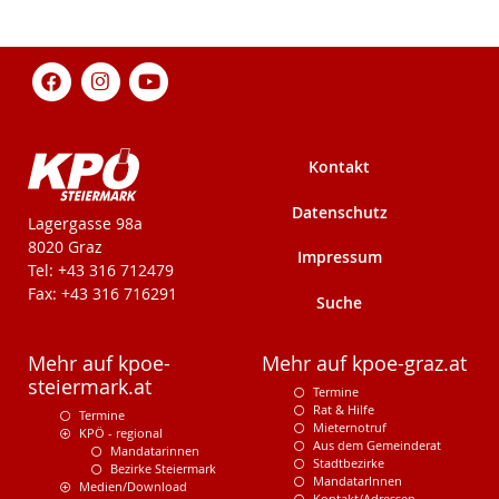
Kontakt
Datenschutz
KPÖ-Steiermark
Lagergasse 98a
8020 Graz
Impressum
Tel: +43 316 712479
Fax: +43 316 716291
Suche
Mehr auf kpoe-
Mehr auf kpoe-graz.at
steiermark.at
Termine
Rat & Hilfe
Termine
Mieternotruf
KPÖ - regional
Aus dem Gemeinderat
Mandatarinnen
Stadtbezirke
Bezirke Steiermark
MandatarInnen
Medien/Download
Kontakt/Adressen