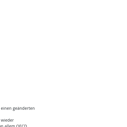
h einen geänderten
 wieder
von allem OECD