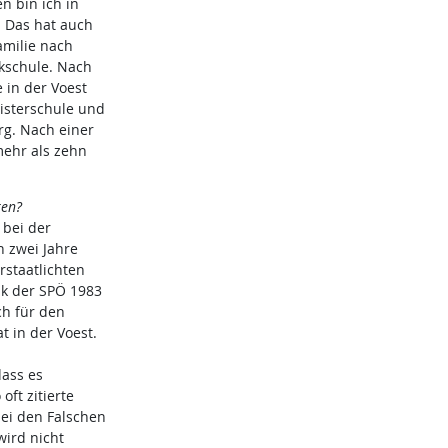
 bin ich in
. Das hat auch
amilie nach
lkschule. Nach
 in der Voest
eisterschule und
g. Nach einer
mehr als zehn
ren?
 bei der
h zwei Jahre
rstaatlichten
tik der SPÖ 1983
ch für den
t in der Voest.
dass es
oft zitierte
bei den Falschen
wird nicht