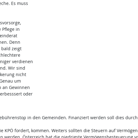
Zeche. Es muss
nsvorsorge,
 Pflege in
meinderat
hen. Denn
 bald zeigt
chlechtere
eniger verdienen
nd. Wir sind
lkerung nicht
. Genau um
en an Gewinnen
erbesssert oder
Gebührenstop in den Gemeinden. Finanziert werden soll dies durc
die KPÖ fordert, kommen. Weiters sollten die Steuern auf Vermögen
n werden. Österreich hat die niedrigste Vermögensbesteuerung 