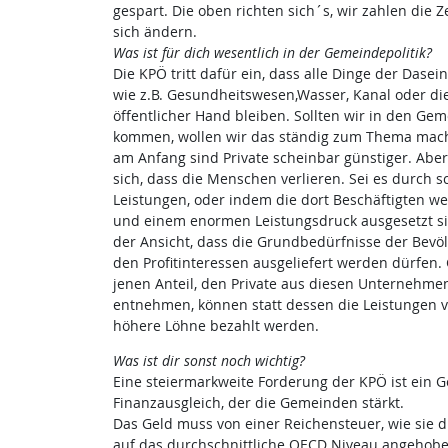
gespart. Die oben richten sich´s, wir zahlen die 
sich ändern.
Was ist für dich wesentlich in der Gemeindepolitik?
Die KPÖ tritt dafür ein, dass alle Dinge der Dasei
wie z.B. Gesundheitswesen,Wasser, Kanal oder die
öffentlicher Hand bleiben. Sollten wir in den Ge
kommen, wollen wir das ständig zum Thema mac
am Anfang sind Private scheinbar günstiger. Aber
sich, dass die Menschen verlieren. Sei es durch s
Leistungen, oder indem die dort Beschäftigten w
und einem enormen Leistungsdruck ausgesetzt si
der Ansicht, dass die Grundbedürfnisse der Bevö
den Profitinteressen ausgeliefert werden dürfen
jenen Anteil, den Private aus diesen Unternehm
entnehmen, können statt dessen die Leistungen v
höhere Löhne bezahlt werden.
Was ist dir sonst noch wichtig?
Eine steiermarkweite Forderung der KPÖ ist ein 
Finanzausgleich, der die Gemeinden stärkt.
Das Geld muss von einer Reichensteuer, wie sie 
auf das durchschnittliche OECD Niveau angehobe