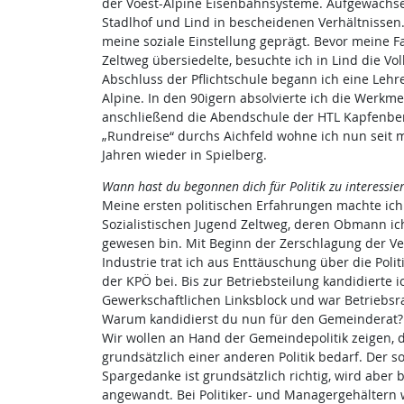
der Voest-Alpine Eisenbahnsysteme. Aufgewachsen
Stadlhof und Lind in bescheidenen Verhältnissen
meine soziale Einstellung geprägt. Bevor meine F
Zeltweg übersiedelte, besuchte ich in Lind die Vo
Abschluss der Pflichtschule begann ich eine Lehre
Alpine. In den 90igern absolvierte ich die Werkm
anschließend die Abendschule der HTL Kapfenber
„Rundreise“ durchs Aichfeld wohne ich nun seit 
Jahren wieder in Spielberg.
Wann hast du begonnen dich für Politik zu interessie
Meine ersten politischen Erfahrungen machte ich
Sozialistischen Jugend Zeltweg, deren Obmann ic
gewesen bin. Mit Beginn der Zerschlagung der Ve
Industrie trat ich aus Enttäuschung über die Poli
der KPÖ bei. Bis zur Betriebsteilung kandidierte i
Gewerkschaftlichen Linksblock und war Betriebsra
Warum kandidierst du nun für den Gemeinderat?
Wir wollen an Hand der Gemeindepolitik zeigen, 
grundsätzlich einer anderen Politik bedarf. Der so 
Spargedanke ist grundsätzlich richtig, wird aber 
angewandt. Bei Politiker- und Managergehältern 