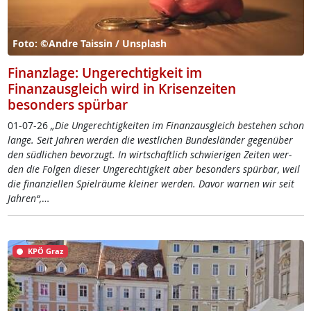
Foto: ©Andre Taissin / Unsplash
Finanzlage: Ungerechtigkeit im
Finanzausgleich wird in Krisenzeiten
besonders spürbar
01-07-26
„Die Un­ge­rech­tig­kei­ten im Fi­nanz­aus­g­leich be­ste­hen schon
lan­ge. Seit Jah­ren wer­den die west­li­chen Bun­des­län­der ge­gen­über
den süd­li­chen be­vor­zugt. In wirt­schaft­lich schwie­ri­gen Zei­ten wer­
den die Fol­gen die­ser Un­ge­rech­tig­keit aber be­son­ders spür­bar, weil
die fi­nan­zi­el­len Spiel­räu­me klei­ner wer­den. Da­vor war­nen wir seit
Jah­ren“,
…
KPÖ Graz