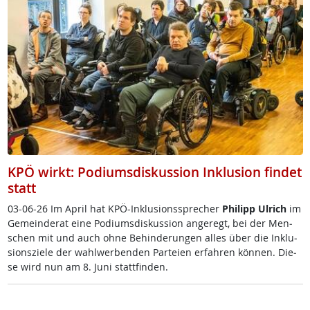
KPÖ wirkt: Podiumsdiskussion Inklusion findet
statt
03-06-26 Im April ha­t K­PÖ-In­k­lu­si­ons­sp­re­cher
Phi­l­ipp Ul­rich
im
Ge­mein­de­rat ei­ne Po­di­ums­dis­kus­si­on an­ge­regt, bei der Men­
schen mit und auch oh­ne Be­hin­de­run­gen al­les über die In­k­lu­
si­ons­zie­le der wahl­wer­ben­den Par­tei­en er­fah­ren kön­nen. Die­
se wird nun am 8. Ju­ni statt­fin­den.