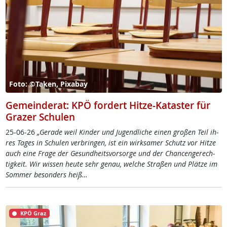
Foto: ©Taken, Pixabay
Gemeinderat: KPÖ fordert Hitze-Kataster für
Grazer Schulen
25-06-26
„Ge­ra­de weil Kin­der und Ju­gend­li­che ei­nen gro­ßen Teil ih­
res Ta­ges in Schu­len ver­brin­gen, ist ein wirk­sa­mer Schutz vor Hit­ze
auch ei­ne Fra­ge der Ge­sund­heits­vor­sor­ge und der Chan­cen­ge­rech­
tig­keit. Wir wis­sen heu­te sehr ge­nau, wel­che Stra­ßen und Plät­ze im
Som­mer be­son­ders heiß…
KPÖ Graz