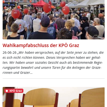
Wahlkampfabschluss der KPÖ Graz
26-06-26
„Wir ha­ben ver­spro­chen, auf der Sei­te je­ner zu ste­hen, die
es sich nicht rich­ten kön­nen. Die­ses Ver­sp­re­chen ha­ben wir ge­hal­
ten. Wir ha­ben un­ser so­zia­les Ge­sicht auch als be­stim­men­de Re­gie­
rung­s­par­tei be­wahrt und un­se­re Tü­ren für die An­lie­gen der Gra­ze­
rin­nen und Gra­zer…
KPÖ Graz