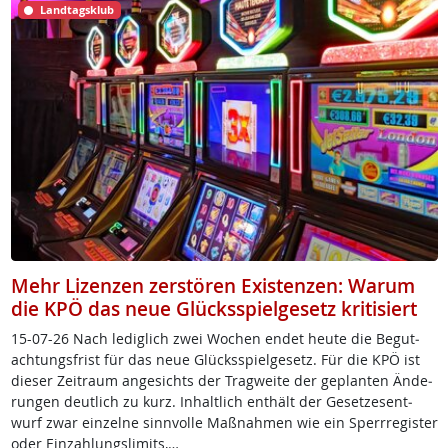
Landtagsklub
Mehr Lizenzen zerstören Existenzen: Warum
die KPÖ das neue Glücksspielgesetz kritisiert
15-07-26 Nach le­dig­lich zwei Wo­chen en­det heu­te die Be­gu­t­
ach­tungs­frist für das neue Glücks­spiel­ge­setz. Für die KPÖ ist
die­ser Zei­traum an­ge­sichts der Trag­wei­te der ge­plan­ten Än­de­
run­gen deut­lich zu kurz. In­halt­lich ent­hält der Ge­set­zes­ent­
wurf zwar ein­zel­ne sinn­vol­le Maß­nah­men wie ein Sperr­re­gis­ter
oder Ein­zah­lungs­li­mits,…