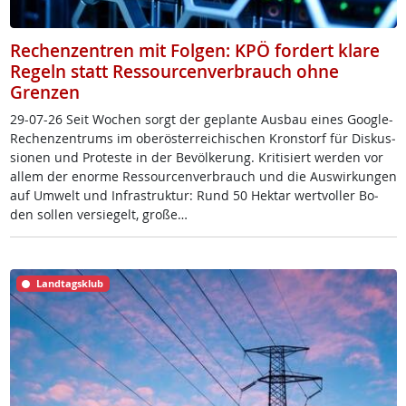
Rechenzentren mit Folgen: KPÖ fordert klare
Regeln statt Ressourcenverbrauch ohne
Grenzen
29-07-26 Seit Wo­chen sorgt der ge­plan­te Aus­bau ei­nes Goog­le-
Re­chen­zen­trums im ober­ös­t­er­rei­chi­schen Kron­s­torf für Dis­kus­
sio­nen und Pro­tes­te in der Be­völ­ke­rung. Kri­ti­siert wer­den vor
al­lem der enor­me Res­sour­cen­ver­brauch und die Aus­wir­kun­gen
auf Um­welt und In­fra­struk­tur: Rund 50 Hektar wert­vol­ler Bo­
den sol­len ver­sie­gelt, gro­ße…
Landtagsklub