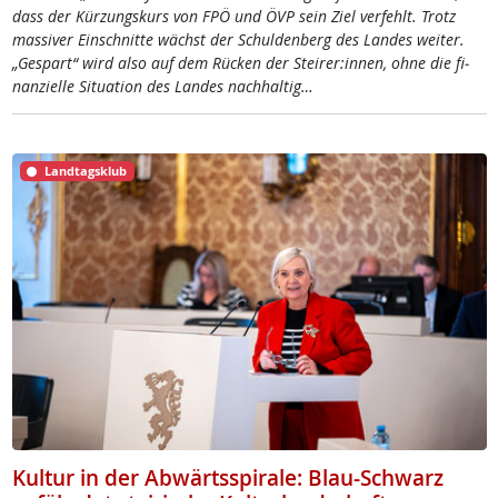
dass der Kür­zungs­kurs von FPÖ und ÖVP sein Ziel ver­fehlt. Trotz
mas­si­ver Ein­schnit­te wächst der Schul­den­berg des Lan­des wei­ter.
„Ge­spar­t“ wird al­so auf dem Rü­cken der Stei­rer:in­nen, oh­ne die fi­
nan­zi­el­le Si­tua­ti­on des Lan­des nach­hal­tig…
Landtagsklub
Kultur in der Abwärtsspirale: Blau-Schwarz