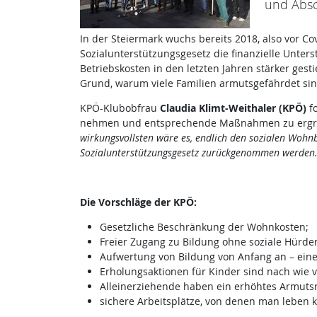
und Absc
In der Steiermark wuchs bereits 2018, also vor 
Sozialunterstützungsgesetz die finanzielle Unter
Betriebskosten in den letzten Jahren stärker ges
Grund, warum viele Familien armutsgefährdet si
KPÖ-Klubobfrau
Claudia Klimt-Weithaler
(KPÖ)
fo
nehmen und entsprechende Maßnahmen zu ergr
wirkungsvollsten wäre es, endlich den sozialen Wo
Sozialunterstützungsgesetz zurückgenommen werden.
Die Vorschläge der KPÖ:
Gesetzliche Beschränkung der Wohnkosten;
Freier Zugang zu Bildung ohne soziale Hürden
Aufwertung von Bildung von Anfang an – eine 
Erholungsaktionen für Kinder sind nach wie v
Alleinerziehende haben ein erhöhtes Armuts
sichere Arbeitsplätze, von denen man leben 