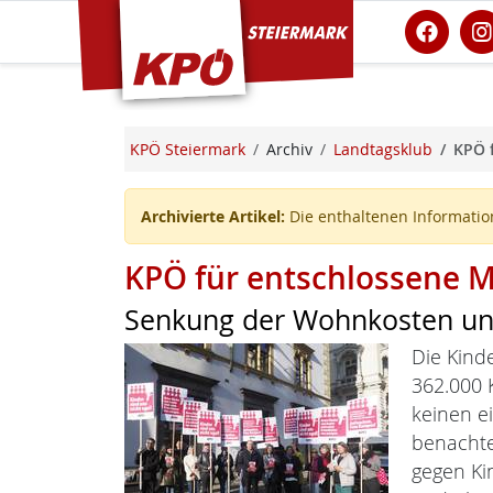
KPÖ Steiermark
KPÖ Steiermark
Archiv
Landtagsklub
KPÖ 
Archivierte Artikel:
Die enthaltenen Information
KPÖ für entschlossene
Senkung der Wohnkosten und
Die Kind
362.000 K
keinen e
benachte
gegen Ki