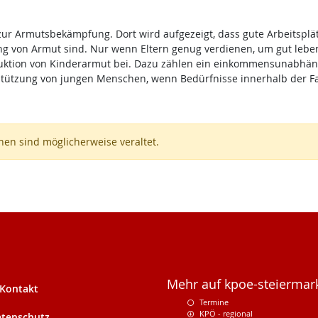
K zur Armutsbekämpfung. Dort wird aufgezeigt, dass gute Arbeitspl
 von Armut sind. Nur wenn Eltern genug verdienen, um gut leben 
duktion von Kinderarmut bei. Dazu zählen ein einkommensunabhän
tützung von jungen Menschen, wenn Bedürfnisse innerhalb der Fa
en sind möglicherweise veraltet.
Mehr auf kpoe-steiermark
Kontakt
Termine
KPÖ - regional
tenschutz