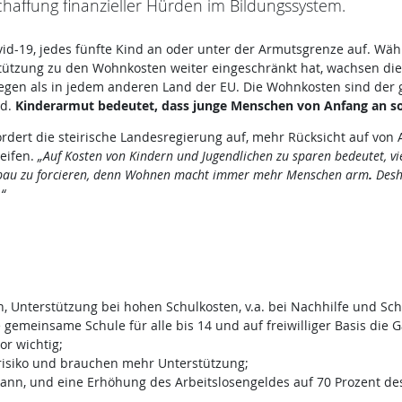
haffung finanzieller Hürden im Bildungssystem.
Covid-19, jedes fünfte Kind an oder unter der Armutsgrenze auf. 
stützung zu den Wohnkosten weiter eingeschränkt hat, wachsen dies
tiegen als in jedem anderen Land der EU. Die Wohnkosten sind der g
nd.
Kinderarmut bedeutet, dass junge Menschen von Anfang an so
rdert die steirische Landesregierung auf, mehr Rücksicht auf von
eifen.
„Auf Kosten von Kindern und Jugendlichen zu sparen bedeutet, v
hnbau zu forcieren, denn Wohnen macht immer mehr Menschen arm
.
Desh
“
, Unterstützung bei hohen Schulkosten, v.a. bei Nachhilfe und Sc
gemeinsame Schule für alle bis 14 und auf freiwilliger Basis die 
or wichtig;
risiko und brauchen mehr Unterstützung;
kann, und eine Erhöhung des Arbeitslosengeldes auf 70 Prozent de