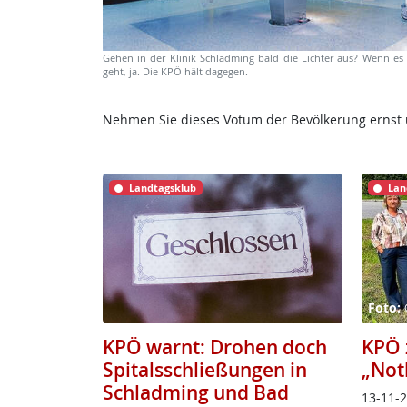
Gehen in der Klinik Schladming bald die Lichter aus? Wenn 
geht, ja. Die KPÖ hält dagegen.
Nehmen Sie dieses Votum der Bevölkerung ernst 
Landtagsklub
Lan
Foto:
KPÖ warnt: Drohen doch
KPÖ 
Spitalsschließungen in
„Not
Schladming und Bad
13-11-24