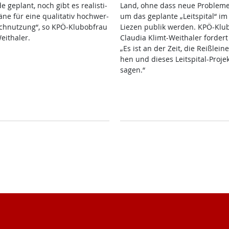
­de ge­plant, noch gibt es rea­lis­ti­
Land, oh­ne dass neue Pro­b­le­m
­ne für ei­ne qua­li­ta­tiv hoch­wer­
um das ge­plan­te „Leit­spi­tal“ im 
ch­nut­zung“, so KPÖ-Klu­b­ob­frau
Lie­zen pu­b­lik wer­den. KPÖ-Klu­b
eitha­ler.
Clau­dia Klimt-Weitha­ler for­der
„Es ist an der Zeit, die Reiß­l­ei­n
hen und die­ses Leit­spi­tal-Pro­je
sa­gen.“