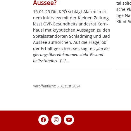
Aussee?
tal so­li
sche Plä
16-01-25 Die KPÖ schlägt Alarm: In ei­
ti­ge Na
nem In­ter­view mit der Klei­nen Zei­tung
Klimt-W
lässt ÖVP-Ge­sund­heits­lan­des­rat Korn­
häusl mit kryp­ti­schen Aus­sa­gen zu den
Spi­tals­stand­or­ten Schlad­ming und Bad
Aus­see auf­hor­chen. Auf die Fra­ge, ob
der Er­halt ge­si­chert sei, sagt er:
„Im Re­
gie­rungs­übe­r­ein­kom­men steht Ge­sund­
heits­stand­ort. […]…
Veröffentlicht: 5. August 2024