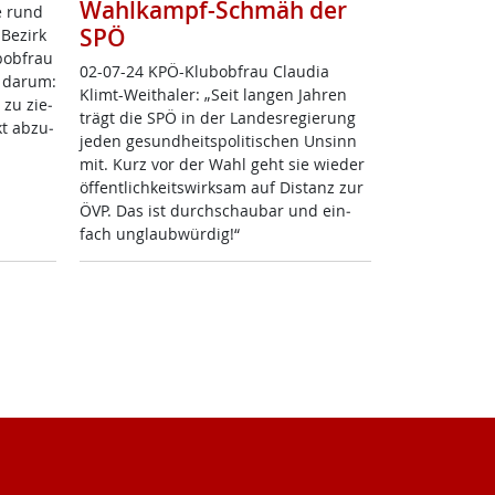
Wahlkampf-Schmäh der
e rund
SPÖ
Be­zirk
­ob­frau
02-07-24 KPÖ-Klu­b­ob­frau Clau­dia
t dar­um:
Klimt-Weitha­ler: „Seit lan­gen Jah­ren
e zu zie­
trägt die SPÖ in der Lan­des­re­gie­rung
kt ab­zu­
je­den ge­sund­heits­po­li­ti­schen Un­sinn
mit. Kurz vor der Wahl geht sie wie­der
öf­f­ent­lich­keits­wirk­sam auf Di­s­tanz zur
ÖVP. Das ist durch­schau­bar und ein­
fach un­glaub­wür­dig!“