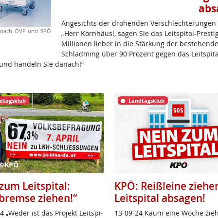
abs
Angesichts der drohenden Verschlechterungen e
es nach ÖVP und SPÖ
„Herr Kornhäusl, sagen Sie das Leitspital-Presti
Millionen lieber in die Stärkung der bestehende
Schladming über 90 Prozent gegen das Leitspital
und handeln Sie danach!“
dtagsklub
Landtagsklub
 ©KPÖ
zum Leitspital:
KPÖ: Reißleine ziehe
bremse ziehen!“
Leitspital absagen!
 „We­der ist das Pro­jekt Leit­spi­
13-09-24 Kaum ei­ne Wo­che zieh