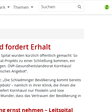
ark
Themen
 fordert Erhalt
Spital wurden kürzlich öffentlich gemacht: So
ital-Projekts zu einer Schließung kommen, ein
olgen. ÖVP-Gesundheitslandesrat Kornhäusl
nisches Angebot“.
t: „Die Schladminger Bevölkerung kommt bereits
ots‘ – nämlich in ihrer Klinik, die ihnen die
iefert Kornhäusl nur Floskeln und lose
n Wunder, dass das Vertrauen der Bevölkerung in
ng ernst nehmen – Leitspital