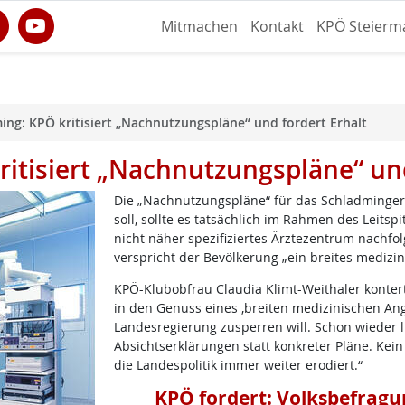
Mitmachen
Kontakt
KPÖ Steierm
ming: KPÖ kritisiert „Nachnutzungspläne“ und fordert Erhalt
ritisiert „Nachnutzungspläne“ und
Die „Nachnutzungspläne“ für das Schladminger 
soll, sollte es tatsächlich im Rahmen des Leitsp
nicht näher spezifiziertes Ärztezentrum nachf
verspricht der Bevölkerung „ein breites medizi
KPÖ-Klubobfrau Claudia Klimt-Weithaler konter
in den Genuss eines ‚breiten medizinischen Angeb
Landesregierung zusperren will. Schon wieder l
Absichtserklärungen statt konkreter Pläne. Kei
die Landespolitik immer weiter erodiert.“
KPÖ fordert: Volksbefragu