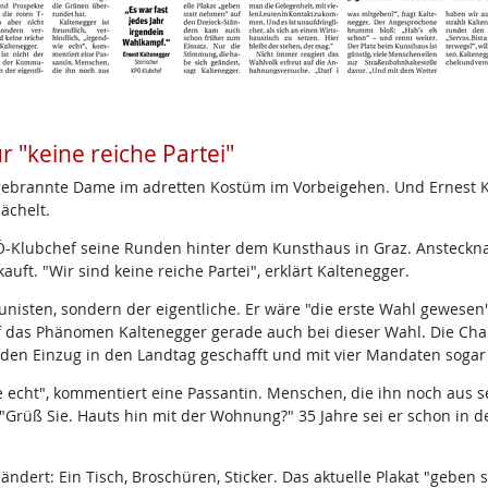
r "keine reiche Partei"
gebrannte Dame im adretten Kostüm im Vorbeigehen. Und Ernest K
ächelt.
Ö-Klubchef seine Runden hinter dem Kunsthaus in Graz. Anstecknade
uft. "Wir sind keine reiche Partei", erklärt Kaltenegger.
unisten, sondern der eigentliche. Er wäre "die erste Wahl gewesen"
f das Phänomen Kaltenegger gerade auch bei dieser Wahl. Die Cha
r den Einzug in den Landtag geschafft und mit vier Mandaten soga
wie echt", kommentiert eine Passantin. Menschen, die ihn noch aus 
"Grüß Sie. Hauts hin mit der Wohnung?" 35 Jahre sei er schon in der
dert: Ein Tisch, Broschüren, Sticker. Das aktuelle Plakat "geben