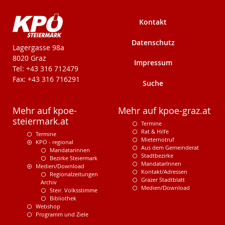
Kontakt
Datenschutz
KPÖ-Steiermark
Lagergasse 98a
8020 Graz
Impressum
Tel: +43 316 712479
Fax: +43 316 716291
Suche
Mehr auf kpoe-
Mehr auf kpoe-graz.at
steiermark.at
Termine
Rat & Hilfe
Termine
Mieternotruf
KPÖ - regional
Aus dem Gemeinderat
Mandatarinnen
Stadtbezirke
Bezirke Steiermark
MandatarInnen
Medien/Download
Kontakt/Adressen
Regionalzeitungen
Grazer Stadtblatt
Archiv
Medien/Download
Steir. Volksstimme
Bibliothek
Webshop
Programm und Ziele