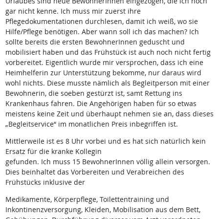
Urlaubes sind neue BewohnerInnen eingezogen, die ich noch
gar nicht kenne. Ich muss mir zuerst ihre
Pflegedokumentationen durchlesen, damit ich weiß, wo sie
Hilfe/Pflege benötigen. Aber wann soll ich das machen? Ich
sollte bereits die ersten BewohnerInnen geduscht und
mobilisiert haben und das Frühstück ist auch noch nicht fertig
vorbereitet. Eigentlich wurde mir versprochen, dass ich eine
Heimhelferin zur Unterstützung bekomme, nur daraus wird
wohl nichts. Diese musste nämlich als Begleitperson mit einer
Bewohnerin, die soeben gestürzt ist, samt Rettung ins
Krankenhaus fahren. Die Angehörigen haben für so etwas
meistens keine Zeit und überhaupt nehmen sie an, dass dieses
„Begleitservice“ im monatlichen Preis inbegriffen ist.
Mittlerweile ist es 8 Uhr vorbei und es hat sich natürlich kein
Ersatz für die kranke Kollegin
gefunden. Ich muss 15 BewohnerInnen völlig allein versorgen.
Dies beinhaltet das Vorbereiten und Verabreichen des
Frühstücks inklusive der
Medikamente, Körperpflege, Toilettentraining und
Inkontinenzversorgung, Kleiden, Mobilisation aus dem Bett,