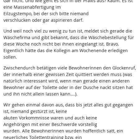
Gar nicht. Und wie geht es sich in der Praxis aus? Kaum. Es ist
eine Massenabfertigung im
Eilzugstempo, bei der sich bitte niemand
verschlucken oder gar aspirieren darf.
Und weil noch viel zu wenig zu tun ist, meldet sich gerade die
Wäschefirma und gibt bekannt, dass die Wäschebestellung für
diese Woche noch nicht bei ihnen eingelangt ist. Bravo.
Eigentlich hätte das die Kollegin am Wochenende erledigen
sollen.
Zwischendurch betätigen viele BewohnerInnen den Glockenruf,
der innerhalb einer gewissen Zeit quittiert werden muss (was
natürlich interessant wird, wenn man gerade einen anderen
Bewohner auf der Toilette oder in der Dusche nackt sitzen hat
und ihn nicht allein lassen kann….).
Wir gehen einmal davon aus, dass bis jetzt alles gut gegangen
ist, niemand gestürzt ist, keine
akuten Vorkommnisse waren und auch keine
Angehörigen mit einer Beschwerde vorstellig
wurden. Alle BewohnerInnen wurden hoffentlich satt, ein
neuerliches Toilettentraining bzw. ein