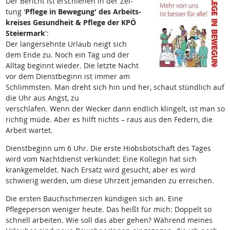
Der Bericht ist er­schie­nen in der Zei­
tung '
Pf­le­ge in Be­we­gung' des Ar­beits­
k­rei­ses Ge­sund­heit & Pf­le­ge der KPÖ
Stei­er­mark
':
Der langersehnte Urlaub neigt sich
dem Ende zu. Noch ein Tag und der
Alltag beginnt wieder. Die letzte Nacht
vor dem Dienstbeginn ist immer am
Schlimmsten. Man dreht sich hin und her, schaut stündlich auf
die Uhr aus Angst, zu
verschlafen. Wenn der Wecker dann endlich klingelt, ist man so
richtig müde. Aber es hilft nichts – raus aus den Federn, die
Arbeit wartet.
Dienstbeginn um 6 Uhr. Die erste Hiobsbotschaft des Tages
wird vom Nachtdienst verkündet: Eine Kollegin hat sich
krankgemeldet. Nach Ersatz wird gesucht, aber es wird
schwierig werden, um diese Uhrzeit jemanden zu erreichen.
Die ersten Bauchschmerzen kündigen sich an. Eine
Pflegeperson weniger heute. Das heißt für mich: Doppelt so
schnell arbeiten. Wie soll das aber gehen? Während meines