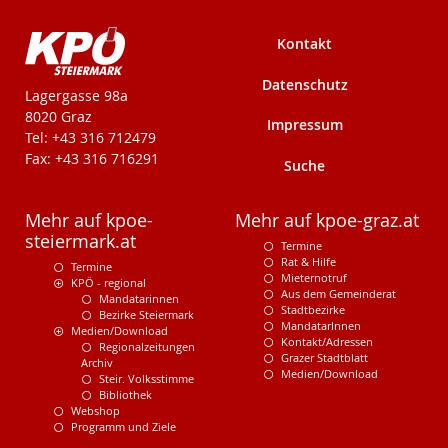
Kontakt
Datenschutz
KPÖ-Steiermark
Lagergasse 98a
8020 Graz
Impressum
Tel: +43 316 712479
Fax: +43 316 716291
Suche
Mehr auf kpoe-
Mehr auf kpoe-graz.at
steiermark.at
Termine
Rat & Hilfe
Termine
Mieternotruf
KPÖ - regional
Aus dem Gemeinderat
Mandatarinnen
Stadtbezirke
Bezirke Steiermark
MandatarInnen
Medien/Download
Kontakt/Adressen
Regionalzeitungen
Grazer Stadtblatt
Archiv
Medien/Download
Steir. Volksstimme
Bibliothek
Webshop
Programm und Ziele