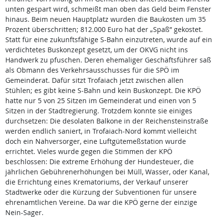
unten gespart wird, schmeißt man oben das Geld beim Fenster
hinaus. Beim neuen Hauptplatz wurden die Baukosten um 35
Prozent überschritten; 812.000 Euro hat der „Spaß” gekostet.
Statt für eine zukunftsfähige S-Bahn einzutreten, wurde auf ein
verdichtetes Buskonzept gesetzt, um der OKVG nicht ins
Handwerk zu pfuschen. Deren ehemaliger Geschäftsführer saß
als Obmann des Verkehrsausschusses für die SPÖ im
Gemeinderat. Dafür sitzt Trofaiach jetzt zwischen allen
Stühlen; es gibt keine S-Bahn und kein Buskonzept. Die KPÖ
hatte nur 5 von 25 Sitzen im Gemeinderat und einen von 5
Sitzen in der Stadtregierung. Trotzdem konnte sie einiges
durchsetzen: Die desolaten Balkone in der Reichensteinstraße
werden endlich saniert, in Trofaiach-Nord kommt vielleicht
doch ein Nahversorger, eine Luftgütemeßstation wurde
errichtet. Vieles wurde gegen die Stimmen der KPÖ
beschlossen: Die extreme Erhöhung der Hundesteuer, die
jährlichen Gebührenerhöhungen bei Müll, Wasser, oder Kanal,
die Errichtung eines Krematoriums, der Verkauf unserer
Stadtwerke oder die Kürzung der Subventionen für unsere
ehrenamtlichen Vereine. Da war die KPÖ gerne der einzige
Nein-Sager.