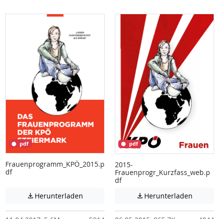
pdf
pdf
Frauenprogramm_KPÖ_2015.p
2015-
df
Frauenprogr_Kurzfass_web.p
df
Achtung: Diese Datei enthält unter Umstä
Achtung:
Herunterladen
Herunterladen

