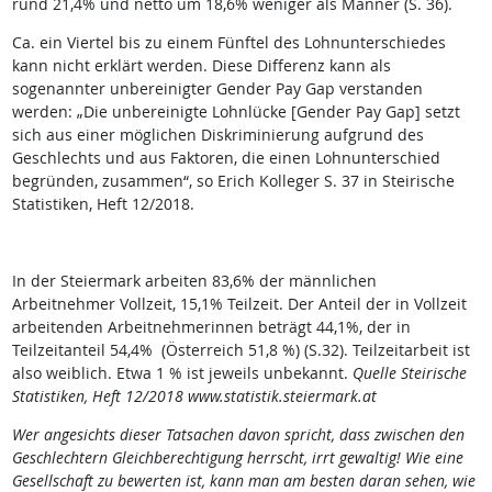
rund 21,4% und netto um 18,6% weniger als Männer (S. 36).
Ca. ein Viertel bis zu einem Fünftel des Lohnunterschiedes
kann nicht erklärt werden. Diese Differenz kann als
sogenannter unbereinigter Gender Pay Gap verstanden
werden: „Die unbereinigte Lohnlücke [Gender Pay Gap] setzt
sich aus einer möglichen Diskriminierung aufgrund des
Geschlechts und aus Faktoren, die einen Lohnunterschied
begründen, zusammen“, so Erich Kolleger S. 37 in Steirische
Statistiken, Heft 12/2018.
In der Steiermark arbeiten 83,6% der männlichen
Arbeitnehmer Vollzeit, 15,1% Teilzeit. Der Anteil der in Vollzeit
arbeitenden Arbeitnehmerinnen beträgt 44,1%, der in
Teilzeitanteil 54,4% (Österreich 51,8 %) (S.32). Teilzeitarbeit ist
also weiblich. Etwa 1 % ist jeweils unbekannt.
Quelle Steirische
Statistiken, Heft 12/2018 www.statistik.steiermark.at
Wer angesichts dieser Tatsachen davon spricht, dass zwischen den
Geschlechtern Gleichberechtigung herrscht, irrt gewaltig! Wie eine
Gesellschaft zu bewerten ist, kann man am besten daran sehen, wie