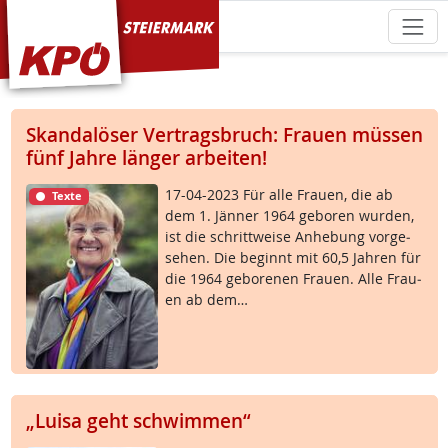
KPÖ Steiermark
Skandalöser Vertragsbruch: Frauen müssen
fünf Jahre länger arbeiten!
17-04-2023 Für al­le Frau­en, die ab
Texte
dem 1. Jän­ner 1964 ge­bo­ren wur­den,
ist die schritt­wei­se An­he­bung vor­ge­
se­hen. Die be­ginnt mit 60,5 Jah­ren für
die 1964 ge­bo­re­nen Frau­en. Al­le Frau­
en ab dem…
„Luisa geht schwimmen“