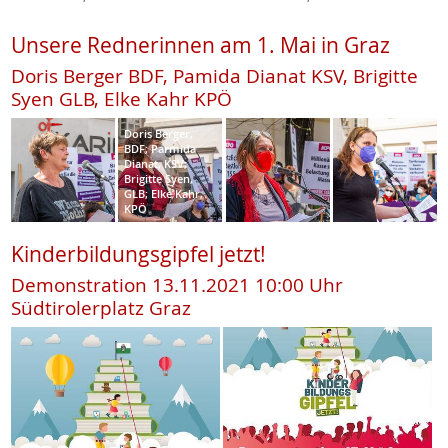
Unsere Rednerinnen am 1. Mai in Graz
Doris Berger BDF, Pamida Dianat KSV, Brigitte
Syen GLB, Elke Kahr KPÖ
Doris Berger,
BDF; Parmida
Dianat, KSV;
Brigitte Syen,
GLB; Elke Kahr,
KPÖ
Kinderbildungsgipfel jetzt!
Demonstration 13.11.2021 10:00 Uhr
Südtirolerplatz Graz