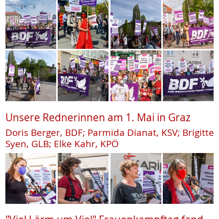
Unsere Rednerinnen am 1. Mai in Graz
Doris Berger, BDF; Parmida Dianat, KSV; Brigitte
Syen, GLB; Elke Kahr, KPÖ