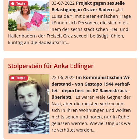
03-07-2022
Pro­jekt ge­gen se­xu­el­le
Texte
Be­läs­t­i­gung in Gra­zer Bä­d­ern.
„Ist
Lui­sa da?“, mit die­ser ein­fa­chen Fra­ge
kön­nen sich Per­so­nen, die sich in ei­
nem der sechs städ­ti­schen Frei- und
Hal­len­bä­d­ern der Frei­zeit Graz se­xu­ell be­läs­t­igt füh­len,
künf­tig an die Ba­de­auf­sicht…
Stolperstein für Anka Edlinger
23-06-2022
Im kom­mu­nis­ti­schen Wi­
Texte
der­stand - von Ge­sta­po 1944 ver­haf­
tet - de­por­tiert ins KZ Ra­vens­brück -
über­lebt!.
"Es wa­ren vie­le Geg­ner der
Na­zi, aber die meis­ten ver­kro­chen
sich in ih­ren Woh­nun­gen und woll­ten
nichts se­hen und hö­ren, nur in Ru­he
ge­las­sen wer­den. Wie­viel Un­glück wä­
re ver­hü­tet wor­den,…