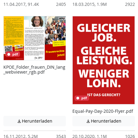
11.04.2017, 91.4K
2405
18.03.2015, 1.9M
2922
pdf
KPOE_Folder_frauen_DIN_lang
_webviewer_rgb.pdf
pdf
Equal-Pay-Day-2020-Flyer.pdf
Achtung: Diese Datei enthält unter Umstä
Achtung:
Herunterladen
Herunterladen


16.11.2012, 5.2M
3543
20.10.2020, 1.1M
1026