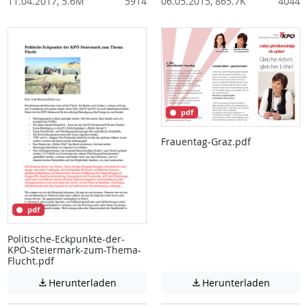
11.04.2017, 5.6M
5914
06.05.2015, 865.7K
4044
pdf
Frauentag-Graz.pdf
pdf
Politische-Eckpunkte-der-
KPÖ-Steiermark-zum-Thema-
Flucht.pdf
Achtung: Diese Datei enthält unter Umstä
Achtung:
Herunterladen
Herunterladen

