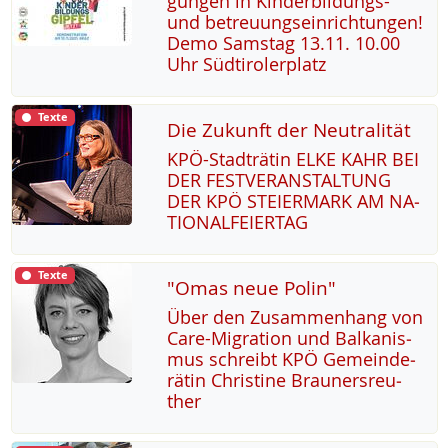
gun­gen in Kin­der­bil­dungs-
und be­t­reu­ung­s­ein­rich­tun­gen!
De­mo Sams­tag 13.11. 10.00
Uhr Süd­t­i­ro­ler­platz
Texte
Die Zukunft der Neutralität
KPÖ-Stadträ­tin EL­KE KAHR BEI
DER FEST­VER­AN­STAL­TUNG
DER KPÖ STEI­ER­MARK AM NA­
TIO­NAL­FEI­ER­TAG
Texte
"Omas neue Polin"
Über den Zu­sam­men­hang von
Ca­re-Mi­g­ra­ti­on und Bal­ka­nis­
mus sch­reibt KPÖ Ge­mein­de­
rä­tin Chris­ti­ne Brau­n­ers­reu­
ther