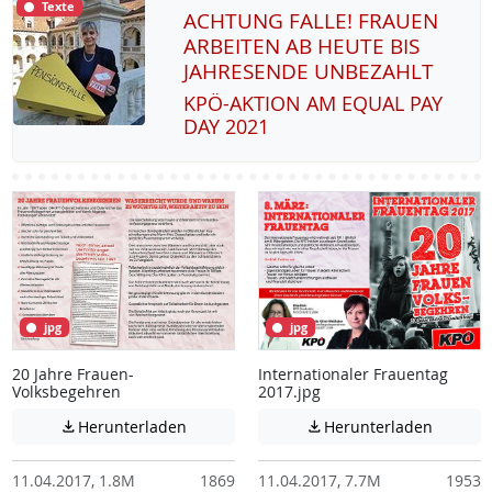
Texte
ACHTUNG FALLE! FRAUEN
ARBEITEN AB HEUTE BIS
JAHRESENDE UNBEZAHLT
KPÖ-AK­TI­ON AM EQUAL PAY
DAY 2021
jpg
jpg
20 Jahre Frauen-
Internationaler Frauentag
Volksbegehren
2017.jpg
Achtung: Diese Datei enthält unter Umstä
Achtung:
Herunterladen
Herunterladen


11.04.2017, 1.8M
1869
11.04.2017, 7.7M
1953