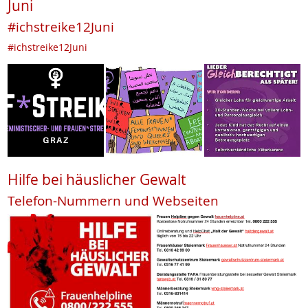
Juni
#ichstreike12Juni
#ichstreike12Juni
Hilfe bei häuslicher Gewalt
Telefon-Nummern und Webseiten