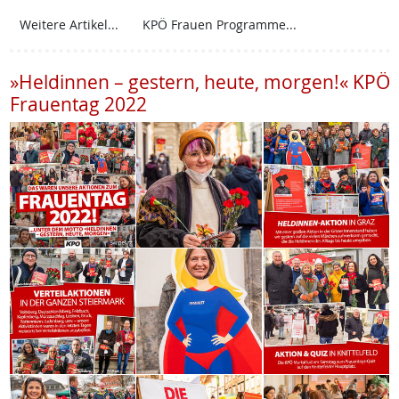
Weitere Artikel...
KPÖ Frauen Programme...
»Heldinnen – gestern, heute, morgen!« KPÖ
Frauentag 2022