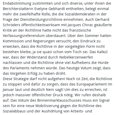
Endabstimmung zustimmten und sich diverse, unter ihnen die
Berichterstatterin Evelyne Gebhardt enthielten, belegt einmal
mehr die zweifelhafte Rolle, die die Sozialdemokraten in der
Frage der Dienstleistungsrichtlinie einnehmen. Auch Gerhard
Schröders öffentlichkeitswirksam mit Jacques Chirac geäußerte
Kritik an der Richtlinie hatte nicht das französische
Verfassungsreferendum überdauert. Über den Sommer hatten
Kommission und Regierungen versucht, den Eindruck zu
erwecken, dass die Richtlinie in der vorgelegten Form nicht
bestehen bleibe, ja sie quasi schon vom Tisch sei. Das Kalkül
war, dass der Widerstand durch Nebelkerzenwerfen
nachlassen und die Richtlinie ohne viel Aufhebens die Hürde
des Parlaments nehmen würde. Das heutige Votum zeigt, dass
das Vorgehen Erfolg zu haben droht.
Diese Strategie darf nicht aufgehen! Noch ist Zeit, die Richtlinie
zu stoppen und dafür zu sorgen, dass das Europaparlament im
Januar laut und deutlich Nein sagt! Um dies zu erreichen, ist
jedoch massiver öffentlicher Druck nötig. Wir rufen deshalb
auf: Das Votum des Binnenmarktausschusses muss ein Signal
sein für eine neue Mobilisierung gegen die Richtlinie des
Sozialabbaus und der Aushöhlung von Arbeits- und