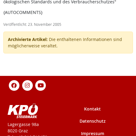
ökologischen Standards und des Verbraucherschutzes"
{AUTOCOMMENTS}
Veröffentlicht: 23. November 2005
Archivierte Artikel:
Die enthaltenen Informationen sind
möglicherweise veraltet.
Kontakt
Datenschutz
KPÖ-Steiermark
Lagergasse 98a
8020 Graz
Impressum