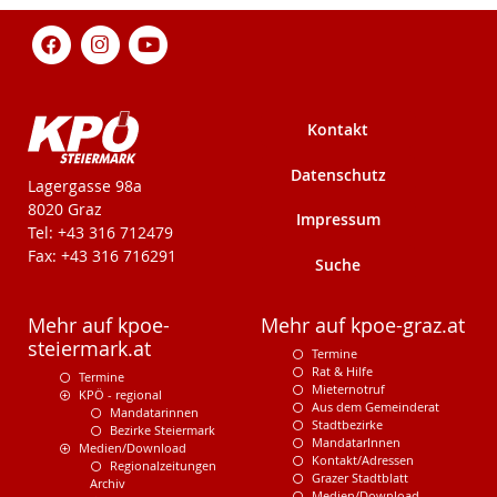
Kontakt
Datenschutz
KPÖ-Steiermark
Lagergasse 98a
8020 Graz
Impressum
Tel: +43 316 712479
Fax: +43 316 716291
Suche
Mehr auf kpoe-
Mehr auf kpoe-graz.at
steiermark.at
Termine
Rat & Hilfe
Termine
Mieternotruf
KPÖ - regional
Aus dem Gemeinderat
Mandatarinnen
Stadtbezirke
Bezirke Steiermark
MandatarInnen
Medien/Download
Kontakt/Adressen
Regionalzeitungen
Grazer Stadtblatt
Archiv
Medien/Download