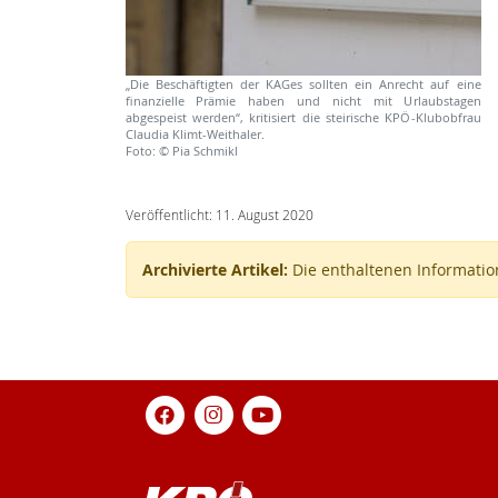
„Die Beschäftigten der KAGes sollten ein Anrecht auf eine
finanzielle Prämie haben und nicht mit Urlaubstagen
abgespeist werden“, kritisiert die steirische KPÖ-Klubobfrau
Claudia Klimt-Weithaler.
Foto: © Pia Schmikl
Veröffentlicht: 11. August 2020
Archivierte Artikel:
Die enthaltenen Information