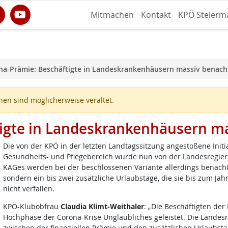
Mitmachen
Kontakt
KPÖ Steierm
a-Prämie: Beschäftigte in Landeskrankenhäusern massiv benacht
en sind möglicherweise veraltet.
igte in Landeskrankenhäusern ma
Die von der KPÖ in der letzten Landtagssitzung angestoßene Initi
Gesundheits- und Pflegebereich wurde nun von der Landesregieru
KAGes werden bei der beschlossenen Variante allerdings benachte
sondern ein bis zwei zusätzliche Urlaubstage, die sie bis zum J
nicht verfallen.
KPÖ-Klubobfrau
Claudia Klimt-Weithaler
: „Die Beschäftigten de
Hochphase der Corona-Krise Unglaubliches geleistet. Die Landes
zwischen der finanziellen Prämie und den zusätzlichen Urlaubst