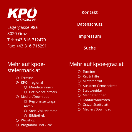
Kontakt
Datenschutz
KPÖ-Steiermark
Lagergasse 98a
8020 Graz
Impressum
Tel: +43 316 712479
Fax: +43 316 716291
Suche
Mehr auf kpoe-
Mehr auf kpoe-graz.at
steiermark.at
Termine
Rat & Hilfe
Termine
Mieternotruf
KPÖ - regional
Aus dem Gemeinderat
Mandatarinnen
Stadtbezirke
Bezirke Steiermark
MandatarInnen
Medien/Download
Kontakt/Adressen
Regionalzeitungen
Grazer Stadtblatt
Archiv
Medien/Download
Steir. Volksstimme
Bibliothek
Webshop
Programm und Ziele