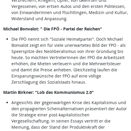
Verbrechern, Kriegern, Opfer; von Geehrten und
Vergessenen, von ertsen Autos und den ersten Politessen,
von EinwanderInnen und Flüchtlingen, Medizin und Kultur,
Widerstand und Anpassung.
Michael Bonvalot: " Die FPÖ - Partei der Reichen"
Die FPÖ nennt sich "Soziale Heimatpartei". Doch Michael
Bonvalot zeigt ein für viele unerwartetes Bild der FPÖ - als
Speerspitze des Neoliberalismus von ihrer Gründung bis
heute. So möchten VertreterInnen der FPÖ die Arbeitszeit
erhöhen, die Mieten verteuern und die Mehrwertsteuer
und damit die Preise anheben. Gleichzeitig laufen die
Einsparungswünsche der FPÖ auf eine völlige
Zerschlagung des Sozialstaats hinaus.
Martin Birkner: "Lob des Kommunismus 2.0"
Angesichts der gegenwärtigen Krise des Kapitalismus und
den propagierten Scheinalternativen präsentiert der Autor
die Strategie einer post-kapitalistischen
Vergesellschaftung. In seinen Essays vertritt er die
Meinung, dass der Stand der Produktivkraft der