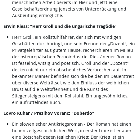
menschlichen Arbeit bereits im Hier und Jetzt eine
Gesellschaftsordnung jenseits von Unterdrückung und
Ausbeutung ermögliche.
Erwin Riess: "Herr Groll und die ungarische Tragödie
"
Herr Groll, ein Rollstuhlfahrer, der sich mit windigen
Geschäften durchbringt, und sein Freund der „Dozent“, ein
Privatgelehrter aus gutem Hause, recherchieren im Milieu
der osteuropäischen Pornoindustrie. Riess’ neuer Roman
ist fesselnd, witzig und poetisch. Groll und der „Dozent“
decken nicht nur ein abscheuliches Verbrechen auf. In
bekannter Manier befinden sich die beiden im Dauerstreit
über diverse Welträtsel, wie den Einfluss der weiblichen
Brust auf die Weltoffenheit und die Kunst des
Stiegensteigens mit dem Rollstuhl. Ein ungewöhnliches,
ein aufrüttelndes Buch.
Lovro Kuhar / Prezihov Voranc: "Doberdo"
Ein slowenischer Antikriegsroman - Der Roman hat einen
hohen zeitgeschichtlichen Wert, in erster Linie ist er aber
eine Botschaft gegen jeglichen Krieg: Der Krieg ist ein