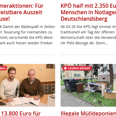
eraktionen: Für
KPÖ half mit 2.350 E
leistbare Auszeit
Menschen in Notlage
use!
Deutschlandsberg
6 Da­mit der Ba­de­spaß in Zei­ten
06-03-26 Die KPÖ legt ein­mal i
ver Teue­rung für nie­man­den zu
tra­di­tio­nell am Tag der of­fe­ne
mmt, ver­schenkt die KPÖ West­
Re­chen­schaft über die Ver­wen­
­mark auch heu­er wie­der Frei­k­ar­
rer Po­lit-Be­zü­ge ab. Denn…
ben
Leoben aktuell
 13.800 Euro für
Illegale Mülldeponien