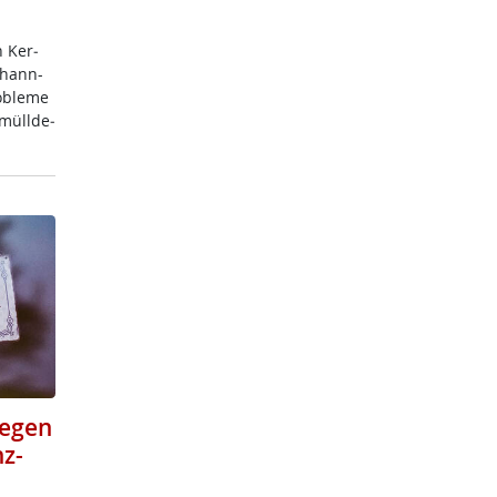
h Ker­
o­hann-
­b­le­me
­müll­de­
gegen
z-