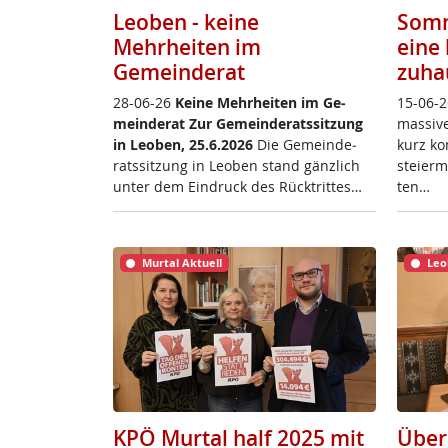
Leoben - keine
Somm
Mehrheiten im
eine 
Gemeinderat
zuha
28-06-26
Kei­ne Mehr­hei­ten im Ge­
15-06-2
mein­de­rat
Zur Ge­mein­de­rats­sit­zung
mas­si­
in Leo­ben, 25.6.2026
Die Ge­mein­de­
kurz ko
rats­sit­zung in Leo­ben stand gänz­lich
s­tei­er
un­ter dem Ein­druck des Rück­trit­tes…
ten…
Murtal Aktuell
Leo
KPÖ Murtal half 2025 mit
Über