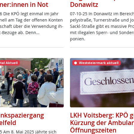
ner:innen in Not
Donawitz
6 Die KPÖ legt ein­mal im Jahr
07-10-25 In Do­na­witz im Be­reic
io­nell am Tag der of­fe­nen Kon­ten
pe­ly­stra­ße, Tur­ner­stra­ße und J
­schaft über die Ver­wen­dung ih­
Sackl-Stra­ße gibt es mas­si­ve Pro
it-Be­zü­ge ab. Denn…
mit il­le­ga­len Sperr- und Son­der
po­ni­en.
tal Aktuell
Weststeiermark aktuell
nkspaziergang
LKH Voitsberg: KPÖ 
elfeld
Kürzung der Ambulan
Öffnungszeiten
5 Am 8. Mai 2025 jähr­te sich