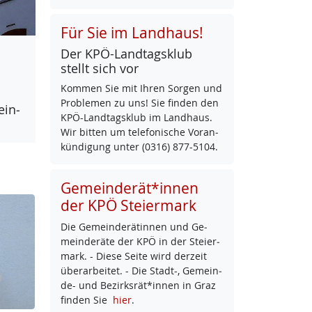
Für Sie im Landhaus!
Der KPÖ-Land­tags­klub
stellt sich vor
Kom­men Sie mit Ih­ren Sor­gen und
Pro­b­le­men zu uns! Sie fin­den den
ein­
KPÖ-Land­tags­klub im Land­haus.
Wir bit­ten um te­le­fo­ni­sche Vor­an­
kün­di­gung un­ter (0316) 877-5104.
Gemeinderät*innen
der KPÖ Steiermark
Die Ge­mein­de­rä­tin­nen und Ge­
mein­de­rä­te der KPÖ in der Stei­er­
mark. - Die­se Sei­te wird der­zeit
über­ar­bei­tet. - Die Stadt-, Ge­mein­
de- und Be­zirks­rät*in­nen in Graz
fin­den Sie
hier
.