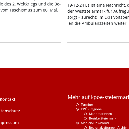
de des 2. Welt­kriegs und die Be­
19-12-24 Es ist ei­ne Nach­richt, 
ng vom Fa­schis­mus zum 80. Mal.
der West­s­tei­er­mark für Auf­re­g
sorgt – zu­recht: Im LKH Voits­ber
len die Am­bu­lanz­zei­ten wei­ter
Mehr auf kpoe-steiermark
Kontakt
Termine
KPÖ - regional
tenschutz
Mandatarinnen
Bezirke Steiermark
mpressum
Medien/Download
Regionalzeitungen Archiv