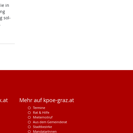
die in
ung
g sol­
…
.at
Mehr auf kpoe-graz.at
Termine
Rat & Hilfe
Mieternotruf
Aus dem Gemeinderat
Stadtbezirke
MandatarInnen