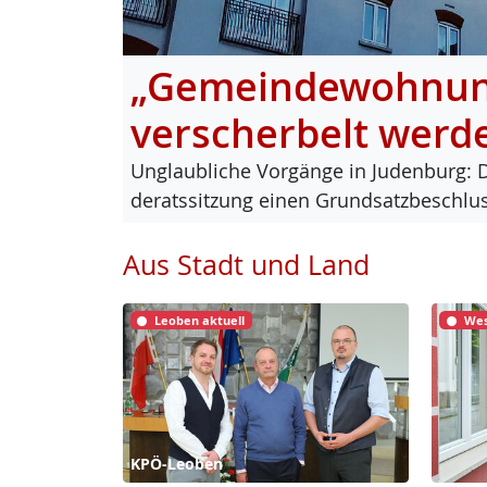
„Gemeindewohnung
verscherbelt werd
Un­glaub­li­che Vor­gän­ge in Ju­den­burg: 
de­rats­sit­zung ei­nen Grund­satz­be­sch
Aus Stadt und Land
Leoben aktuell
Wes
KPÖ-Leoben