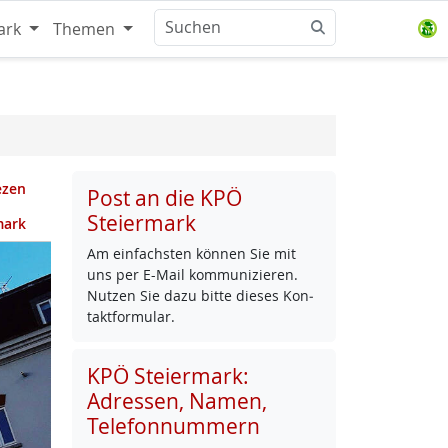
ark
Themen
ezen
Post an die KPÖ
Steiermark
mark
Am ein­fachs­ten kön­nen Sie mit
uns per E-Mail kom­mu­ni­zie­ren.
Nut­zen Sie da­zu bit­te die­ses Kon­
takt­for­mu­lar.
KPÖ Steiermark:
Adressen, Namen,
Telefonnummern