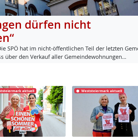
en dürfen nicht
en“
Die SPÖ hat im nicht-öf­f­ent­li­chen Teil der letz­ten Ge­m
luss über den Ver­kauf al­ler Ge­mein­de­woh­nun­gen…
tsteiermark aktuell
Weststeiermark aktuell