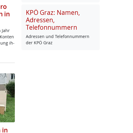
uro
KPÖ Graz: Namen,
n in
Adressen,
Telefonnummern
m Jahr
Adres­sen und Te­le­fon­num­mern
n Kon­ten
der KPÖ Graz
dung ih­
 in