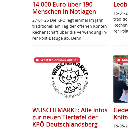
14.000 Euro über 190
Leob
Menschen in Notlagen
16-01-2
tra­di­t
27-01-26 Die KPÖ legt ein­mal im Jahr
Re­chen
tra­di­tio­nell am Tag der of­fe­nen Kon­ten
rer Po­l
Re­chen­schaft über die Ver­wen­dung ih­
rer Po­lit-Be­zü­ge ab. Denn…
Weststeiermark aktuell
Mur
WUSCHLMARKT: Alle Infos
Gede
zur neuen Tiertafel der
Knitt
KPÖ Deutschlandsberg
15-05-2