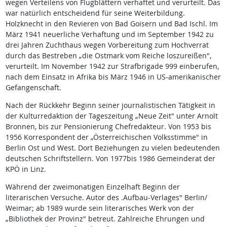
wegen Verteilens von Flugblättern verhaftet und verurteilt. Das
war natürlich entscheidend für seine Weiterbildung.
Holzknecht in den Revieren von Bad Goisern und Bad Ischl. Im
März 1941 neuerliche Verhaftung und im September 1942 zu
drei Jahren Zuchthaus wegen Vorbereitung zum Hochverrat
durch das Bestreben „die Ostmark vom Reiche loszureißen",
verurteilt. Im November 1942 zur Strafbrigade 999 einberufen,
nach dem Einsatz in Afrika bis März 1946 in US-amerikanischer
Gefangenschaft.
Nach der Rückkehr Beginn seiner journalistischen Tätigkeit in
der Kulturredaktion der Tageszeitung „Neue Zeit" unter Arnolt
Bronnen, bis zur Pensionierung Chefredakteur. Von 1953 bis
1956 Korrespondent der „Österreichischen Volksstimme" in
Berlin Ost und West. Dort Beziehungen zu vielen bedeutenden
deutschen Schriftstellern. Von 1977bis 1986 Gemeinderat der
KPÖ in Linz.
Während der zweimonatigen Einzelhaft Beginn der
literarischen Versuche. Autor des .Aufbau-Verlages" Berlin/
Weimar; ab 1989 wurde sein literarisches Werk von der
„Bibliothek der Provinz" betreut. Zahlreiche Ehrungen und