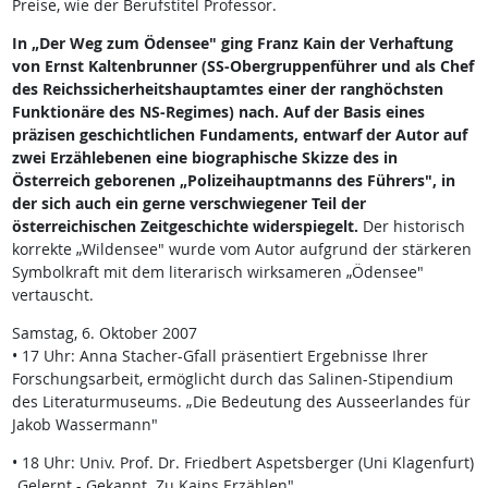
Preise, wie der Berufstitel Professor.
In „Der Weg zum Ödensee" ging Franz Kain der Verhaftung
von Ernst Kaltenbrunner (SS-Obergruppenführer und als Chef
des Reichssicherheitshauptamtes einer der ranghöchsten
Funktionäre des NS-Regimes) nach. Auf der Basis eines
präzisen geschichtlichen Fundaments, entwarf der Autor auf
zwei Erzählebenen eine biographische Skizze des in
Österreich geborenen „Polizeihauptmanns des Führers", in
der sich auch ein gerne verschwiegener Teil der
österreichischen Zeitgeschichte widerspiegelt.
Der historisch
korrekte „Wildensee" wurde vom Autor aufgrund der stärkeren
Symbolkraft mit dem literarisch wirksameren „Ödensee"
vertauscht.
Samstag, 6. Oktober 2007
• 17 Uhr: Anna Stacher-Gfall präsentiert Ergebnisse Ihrer
Forschungsarbeit, ermöglicht durch das Salinen-Stipendium
des Literaturmuseums. „Die Bedeutung des Ausseerlandes für
Jakob Wassermann"
• 18 Uhr: Univ. Prof. Dr. Friedbert Aspetsberger (Uni Klagenfurt)
„Gelernt - Gekannt. Zu Kains Erzählen"