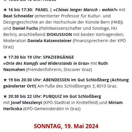
★ 16 bis 17:30: PANEL |
»Chinas langer Marsch – wohin?«
mit
Beat Schneider
(emeritierter Professor für Kultur- und
Designgeschichte an der Hochschule der Künste Bern (HKB))
und
Daniel Fuchs
(Politikwissenschafter und Sinologe, HU
Berlin); anschließend
DISKUSSION
mit beiden Vortragenden;
Moderation
Daniela Katzensteiner
(Finanzsprecherin der KPÖ
Graz)
★ 17:30 bis 19 Uhr: SPAZIERGÄNGE
»Orte des Kampfs und Widerstands in Graz«
mit
Ruth
Nezmahen
(Fremdenführerin, Discover Graz)
★ 19 bis 20:30 Uhr: ABENDESSEN im Gut Schloßberg (Achtung
geänderter Ort!)
Am Fuße des Schloßberges 3, 8010 Graz.
★ 20:30 bis 22 Uhr: PUBQUIZ im Gut Schloßberg
mit
Josef Meszlenyi
(KPÖ-Stadtrat in Knittelfeld) und
Miriam
Herlicska
(KPÖ-Gemeinderätin in Graz)
SONNTAG, 19. Mai 2024