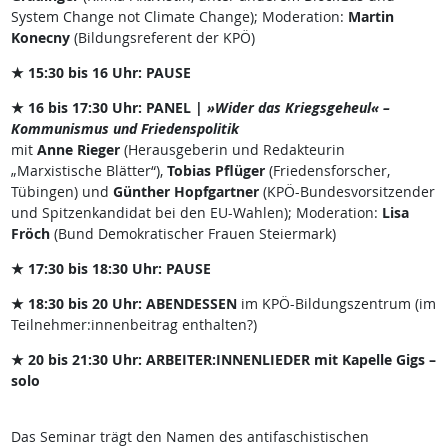
System Change not Climate Change); Moderation:
Martin
Konecny
(Bildungsreferent der KPÖ)
★ 15:30 bis 16 Uhr: PAUSE
★ 16 bis 17:30 Uhr: PANEL |
»Wider das Kriegsgeheul« –
Kommunismus und Friedenspolitik
mit
Anne Rieger
(Herausgeberin und Redakteurin
„Marxistische Blätter“),
Tobias Pflüger
(Friedensforscher,
Tübingen) und
Günther Hopfgartner
(KPÖ-Bundesvorsitzender
und Spitzenkandidat bei den EU-Wahlen); Moderation:
Lisa
Fröch
(Bund Demokratischer Frauen Steiermark)
★ 17:30 bis 18:30 Uhr: PAUSE
★ 18:30 bis 20 Uhr: ABENDESSEN
im KPÖ-Bildungszentrum (im
Teilnehmer:innenbeitrag enthalten?)
★ 20 bis 21:30 Uhr: ARBEITER:INNENLIEDER mit Kapelle Gigs –
solo
Das Seminar trägt den Namen des antifaschistischen