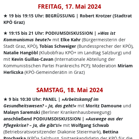
FREITAG, 17. Mai 2024
★ 19 bis 19:15 Uhr: BEGRÜSSUNG | Robert Krotzer (Stadtrat
KPÖ Graz)
★ 19:15 bis 21 Uhr: PODIUMSDISKUSSION |
»Was ist
Kommunismus heute?«
mit
Elke Kahr
(Bürgermeisterin der
Stadt Graz, KPÖ),
Tobias Schweiger
(Bundessprecher der KPÖ),
Natalie Hangöbl
(Klubobfrau KPÖ+ im Landtag Salzburg) und
mit
Kevin Guillas-Cavan
(Internationale Abteilung der
Kommunistischen Partei Frankreichs PCF); Moderation
Miriam
Herlicska
(KPÖ-Gemeinderätin in Graz)
SAMSTAG, 18. Mai 2024
★ 9 bis 10:30 Uhr: PANEL |
»Arbeitskampf im
Gesundheitswesen? – Ja, das geht!«
mit
Moritz Damoune
und
Malayn Saremski
(Berliner Krankenhausbewegung)
anschließend PODIUMSDISKUSSION |
»Auswege aus der
Pflegekrise? – Ja, die gibt’s!«
mit
Wolfgang Schwab
(Betriebsratsvorsitzender Diakonie Steiermark),
Bettina
Prochaska
(KPÖ+ Salzburg, Spitzenkandidatin der KPÖ für die