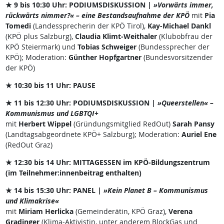
★ 9 bis 10:30 Uhr: PODIUMSDISKUSSION |
»Vorwärts immer,
rückwärts nimmer?« – eine Bestandsaufnahme der KPÖ
mit
Pia
Tomedi
(Landessprecherin der KPÖ Tirol),
Kay-Michael Dankl
(KPÖ plus Salzburg),
Claudia Klimt-Weithaler
(Klubobfrau der
KPÖ Steiermark) und
Tobias Schweiger
(Bundessprecher der
KPÖ); Moderation:
Günther Hopfgartner
(Bundesvorsitzender
der KPÖ)
★ 10:30 bis 11 Uhr: PAUSE
★ 11 bis 12:30 Uhr: PODIUMSDISKUSSION |
»Queerstellen« –
Kommunismus und LGBTQI+
mit
Herbert Wippel
(Gründungsmitglied RedOut)
Sarah Pansy
(Landtagsabgeordnete KPÖ+ Salzburg); Moderation:
Auriel Ene
(RedOut Graz)
★ 12:30 bis 14 Uhr: MITTAGESSEN im KPÖ-Bildungszentrum
(im Teilnehmer:innenbeitrag enthalten)
★ 14 bis 15:30 Uhr: PANEL |
»Kein Planet B – Kommunismus
und Klimakrise«
mit
Miriam Herlicka
(Gemeinderätin, KPÖ Graz),
Verena
Gradinger
(Klima-Aktivistin, unter anderem BlockGas und