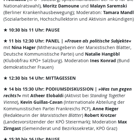
Nationalratswahl),
Moritz Damoune
und
Malayn Saremski
(Berliner Krankenhausbewegung); Moderation:
Tamara Mandl
(Sozialarbeiterin, Hochschullektorin und Aktivisin ankündigen)
★ 10:30 bis 11 Uhr: PAUSE
★ 11 bis 12:30 Uhr: PANEL |
»Frauen als politische Subjekte«
mit
Nina Hager
(Mitherausgeberin der Marxistischen Blätter,
Deutsche Kommunistische Partei) und
Natalie Hangöbl
(Klubobfrau KPÖ+ Salzburg). Moderation
Ines Konrad
(Bund
demokratischer Frauen)
★ 12:30 bis 14 Uhr: MITTAGESSEN
★ 14 bis 15:30 Uhr: PODIUMSDISKUSSION |
»Was tun gegen
rechts?«
mit
Atheer Elobaldi
(Aktivist bei
Standing Together
Vienna
),
Kevin Guillas-Cavan
(Internationale Abteilung der
Kommunistischen Partei Frankreichs PCF),
Anne Rieger
(Redakteurin der
Marxistischen Blätter
)
Robert Krotzer
(Landesvorsitzender der KPÖ Steiermark); Moderation
Max
Zirngast
(Gemeinderat und Bezirkssekretär, KPÖ Graz)
★ 15:30 bis 16 Uhr: PAUSE