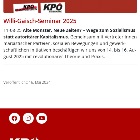
Willi-Gaisch-Seminar 2025
11-08-25
Al­te Mons­ter. Neue Zei­ten? – We­ge zum So­zia­lis­mus
statt au­to­ri­tä­rer Ka­pi­ta­lis­mus.
Ge­mein­sam mit Ver­t­re­ter:in­nen
mar­xis­ti­scher Par­tei­en, so­zia­len Be­we­gun­gen und ge­werk­
schaft­li­chen In­i­tia­ti­ven be­schäf­ti­gen wir uns von 14. bis 16. Au­
gust 2025 mit re­vo­lu­tio­nä­rer The­o­rie und Pra­xis.
Veröffentlicht: 16. Mai 2024