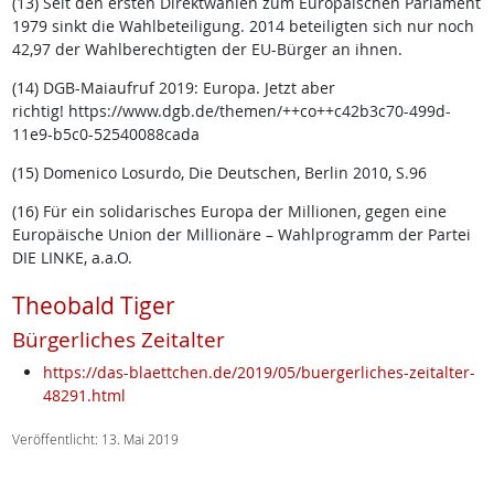
(13) Seit den ersten Direktwahlen zum Europäischen Parlament
1979 sinkt die Wahlbeteiligung. 2014 beteiligten sich nur noch
42,97 der Wahlberechtigten der EU-Bürger an ihnen.
(14) DGB-Maiaufruf 2019: Europa. Jetzt aber
richtig! https://www.dgb.de/themen/++co++c42b3c70-499d-
11e9-b5c0-52540088cada
(15) Domenico Losurdo, Die Deutschen, Berlin 2010, S.96
(16) Für ein solidarisches Europa der Millionen, gegen eine
Europäische Union der Millionäre – Wahlprogramm der Partei
DIE LINKE, a.a.O.
Theobald Tiger
Bürgerliches Zeitalter
https://das-blaettchen.de/2019/05/buergerliches-zeitalter-
48291.html
Veröffentlicht: 13. Mai 2019