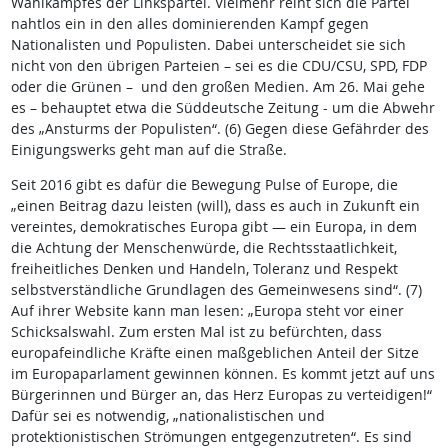
Wahlkampfes der Linkspartei. Vielmehr reiht sich die Partei
nahtlos ein in den alles dominierenden Kampf gegen
Nationalisten und Populisten. Dabei unterscheidet sie sich
nicht von den übrigen Parteien – sei es die CDU/CSU, SPD, FDP
oder die Grünen – und den großen Medien. Am 26. Mai gehe
es – behauptet etwa die Süddeutsche Zeitung - um die Abwehr
des „Ansturms der Populisten“. (6) Gegen diese Gefährder des
Einigungswerks geht man auf die Straße.
Seit 2016 gibt es dafür die Bewegung Pulse of Europe, die
„einen Beitrag dazu leisten (will), dass es auch in Zukunft ein
vereintes, demokratisches Europa gibt — ein Europa, in dem
die Achtung der Menschenwürde, die Rechtsstaatlichkeit,
freiheitliches Denken und Handeln, Toleranz und Respekt
selbstverständliche Grundlagen des Gemeinwesens sind“. (7)
Auf ihrer Website kann man lesen: „Europa steht vor einer
Schicksalswahl. Zum ersten Mal ist zu befürchten, dass
europafeindliche Kräfte einen maßgeblichen Anteil der Sitze
im Europaparlament gewinnen können. Es kommt jetzt auf uns
Bürgerinnen und Bürger an, das Herz Europas zu verteidigen!“
Dafür sei es notwendig, „nationalistischen und
protektionistischen Strömungen entgegenzutreten“. Es sind