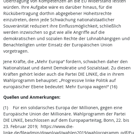
Übertragung von Kompetenzen an die EU Widerstand leisten
würden. Ihre Aufgabe wäre es darüber hinaus, für die
Rückübertragung dorthin abgegebener Hoheitsrechte
einzutreten, denn jede Schwächung nationalstaatlicher
Souveränität reduziert ihre Einflussmöglichkeit, schließlich
werden inzwischen so gut wie alle Angriffe auf die
demokratischen und sozialen Rechte der Lohnabhängigen und
Benachteiligten unter Einsatz der Europäischen Union
vorgetragen.
Jene Kräfte, die „Mehr Europa“ fordern, schwächen daher den
Nationalstaat und damit Demokratie und Sozialstaat. Zu diesen
Kräften gehört leider auch die Partei DIE LINKE, die in ihrem
Wahlprogramm behauptet: „Progressive linke Politik auf
europäischer Ebene bedeutet: Mehr Europa wagen!“ (16)
Quellen und Anmerkungen:
(1) Für ein solidarisches Europa der Millionen, gegen eine
Europäische Union der Millionäre. Wahlprogramm der Partei
DIE LINKE, beschlossen auf dem Europaparteitag, Bonn, 22. bis
23. Februar 2019; https://www.die-
linke.de/fileadmin/download/wahlen2019/wahlprogramm_pdf/E