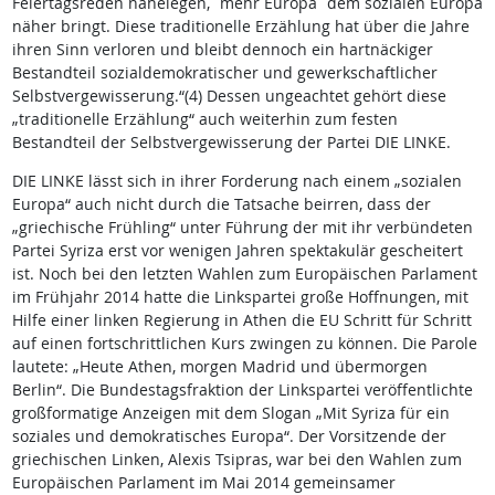
Feiertagsreden nahelegen, ῾mehr Europa῾ dem sozialen Europa
näher bringt. Diese traditionelle Erzählung hat über die Jahre
ihren Sinn verloren und bleibt dennoch ein hartnäckiger
Bestandteil sozialdemokratischer und gewerkschaftlicher
Selbstvergewisserung.“(4) Dessen ungeachtet gehört diese
„traditionelle Erzählung“ auch weiterhin zum festen
Bestandteil der Selbstvergewisserung der Partei DIE LINKE.
DIE LINKE lässt sich in ihrer Forderung nach einem „sozialen
Europa“ auch nicht durch die Tatsache beirren, dass der
„griechische Frühling“ unter Führung der mit ihr verbündeten
Partei Syriza erst vor wenigen Jahren spektakulär gescheitert
ist. Noch bei den letzten Wahlen zum Europäischen Parlament
im Frühjahr 2014 hatte die Linkspartei große Hoffnungen, mit
Hilfe einer linken Regierung in Athen die EU Schritt für Schritt
auf einen fortschrittlichen Kurs zwingen zu können. Die Parole
lautete: „Heute Athen, morgen Madrid und übermorgen
Berlin“. Die Bundestagsfraktion der Linkspartei veröffentlichte
großformatige Anzeigen mit dem Slogan „Mit Syriza für ein
soziales und demokratisches Europa“. Der Vorsitzende der
griechischen Linken, Alexis Tsipras, war bei den Wahlen zum
Europäischen Parlament im Mai 2014 gemeinsamer