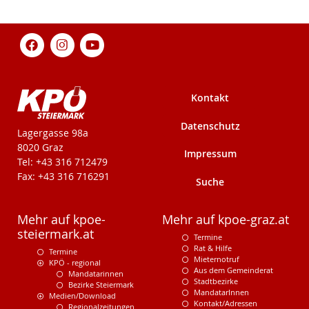
Kontakt
Datenschutz
KPÖ-Steiermark
Lagergasse 98a
8020 Graz
Impressum
Tel: +43 316 712479
Fax: +43 316 716291
Suche
Mehr auf kpoe-
Mehr auf kpoe-graz.at
steiermark.at
Termine
Rat & Hilfe
Termine
Mieternotruf
KPÖ - regional
Aus dem Gemeinderat
Mandatarinnen
Stadtbezirke
Bezirke Steiermark
MandatarInnen
Medien/Download
Kontakt/Adressen
Regionalzeitungen