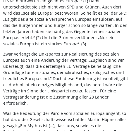
LINKE befürwortet ein geeintes Europa.“ (1) Damit
unterscheidet sie sich nicht von SPD und Grünen. Auch dort
wird das „soziale Europa“ beschworen. So heißt es bei der SPD:
„Es gilt das alte soziale Versprechen Europas einzulösen, auf
das die Bürgerinnen und Bürger schon so lange warten. In den
letzten Jahren haben sie häufig das Gegenteil eines sozialen
Europas erlebt.“ (2) Und die Grünen verkünden: „Nur ein
soziales Europa ist ein starkes Europa“. (3)
Zwar verlangt die Linkspartei zur Realisierung des sozialen
Europas auch eine Änderung der Verträge: „Zugleich sind wir
überzeugt, dass die derzeitigen EU-Verträge keine taugliche
Grundlage für ein soziales, demokratisches, ökologisches und
friedliches Europa sind.“ Doch diese Forderung ist wohlfeil, gibt
es doch nicht ein einziges Mitgliedsland, das bereit wäre die
Verträge im Sinne der Linkspartei neu zu fassen. Für eine
Vertragsänderung ist die Zustimmung aller 28 Länder
erforderlich.
Was die Bedeutung der Parole vom sozialen Europa angeht, so
hat dazu der Gesellschaftswissenschaftler Martin Höpner alles
gesagt: „Ein Mythos ist (…), dass uns, so wie es die