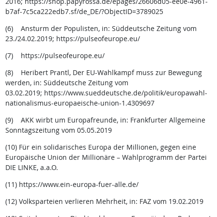
2016; https://shop.papyrossa.de/epages/26606d05-ee0e-4961-
b7af-7c5ca222edb7.sf/de_DE/?ObjectID=3789025
(6) Ansturm der Populisten, in: Süddeutsche Zeitung vom
23./24.02.2019; https://pulseofeurope.eu/
(7) https://pulseofeurope.eu/
(8) Heribert Prantl, Der EU-Wahlkampf muss zur Bewegung
werden, in: Süddeutsche Zeitung vom
03.02.2019; https://www.sueddeutsche.de/politik/europawahl-
nationalismus-europaeische-union-1.4309697
(9) AKK wirbt um Europafreunde, in: Frankfurter Allgemeine
Sonntagszeitung vom 05.05.2019
(10) Für ein solidarisches Europa der Millionen, gegen eine
Europäische Union der Millionäre – Wahlprogramm der Partei
DIE LINKE, a.a.O.
(11) https://www.ein-europa-fuer-alle.de/
(12) Volksparteien verlieren Mehrheit, in: FAZ vom 19.02.2019