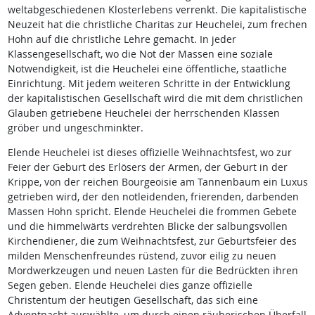
weltabgeschiedenen Klosterlebens verrenkt. Die kapitalistische
Neuzeit hat die christliche Charitas zur Heuchelei, zum frechen
Hohn auf die christliche Lehre gemacht. In jeder
Klassengesellschaft, wo die Not der Massen eine soziale
Notwendigkeit, ist die Heuchelei eine öffentliche, staatliche
Einrichtung. Mit jedem weiteren Schritte in der Entwicklung
der kapitalistischen Gesellschaft wird die mit dem christlichen
Glauben getriebene Heuchelei der herrschenden Klassen
gröber und ungeschminkter.
Elende Heuchelei ist dieses offizielle Weihnachtsfest, wo zur
Feier der Geburt des Erlösers der Armen, der Geburt in der
Krippe, von der reichen Bourgeoisie am Tannenbaum ein Luxus
getrieben wird, der den notleidenden, frierenden, darbenden
Massen Hohn spricht. Elende Heuchelei die frommen Gebete
und die himmelwärts verdrehten Blicke der salbungsvollen
Kirchendiener, die zum Weihnachtsfest, zur Geburtsfeier des
milden Menschenfreundes rüstend, zuvor eilig zu neuen
Mordwerkzeugen und neuen Lasten für die Bedrückten ihren
Segen geben. Elende Heuchelei dies ganze offizielle
Christentum der heutigen Gesellschaft, das sich eine
Adventnacht auswählte, um durch einen räuberischen Überfall