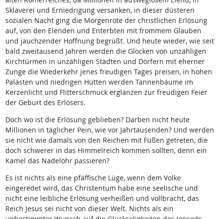
Sklaverei und Erniedrigung versanken, in dieser düsteren
sozialen Nacht ging die Morgenröte der christlichen Erlösung
auf, von den Elenden und Enterbten mit frommem Glauben
und jauchzender Hoffnung begrüßt. Und heute wieder, wie seit
bald zweitausend Jahren werden die Glocken von unzähligen
Kirchtürmen in unzähligen Städten und Dörfern mit eherner
Zunge die Wiederkehr jenes freudigen Tages preisen, in hohen
Palästen und niedrigen Hütten werden Tannenbäume im
Kerzenlicht und Flitterschmuck erglänzen zur freudigen Feier
der Geburt des Erlösers.
Doch wo ist die Erlösung geblieben? Darben nicht heute
Millionen in täglicher Pein, wie vor Jahrtausenden? Und werden
sie nicht wie damals von den Reichen mit Füßen getreten, die
doch schwerer in das Himmelreich kommen sollten, denn ein
Kamel das Nadelöhr passieren?
Es ist nichts als eine pfäffische Lüge, wenn dem Volke
eingeredet wird, das Christentum habe eine seelische und
nicht eine leibliche Erlösung verheißen und vollbracht, das
Reich Jesus sei nicht von dieser Welt. Nichts als ein
unbestimmter Wunsch auf die Glückseligkeiten des Jenseits,