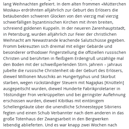
lang Weihnachten gefeiert. In dem alten frommen «Mütterchen
Moskau» erdröhnten alljährlich zur Geburt des Erlösers die
betäubenden schweren Glocken von den vierzig mal vierzig
schwerfälligen byzantinischen Kirchen mit ihren breiten,
schreiend goldenen Kuppeln. In der neueren Zarenhauptstadt,
in Petersburg, wurden alljährlich zur Feier der christlichen
Weihnacht am Newastrande krachende Salutschüsse gegeben.
Fromm bekreuzten sich dreimal mit eiliger Gebärde und
besonderer orthodoxer Fingerstellung die offiziellen russischen
Christen und berührten in fleißigem Erdengruß unzählige mal
den Boden mit der schweißperlenden Stirn. Jahrein – jahraus
jubelte die russische Christenheit ob der Geburt des Erlösers,
dieweil Millionen Muschiks an Hungertyphus und Skorbut
starben, wegen rückständiger Steuern mit Nagajkas [Knütteln]
ausgepeitscht wurden, dieweil Hunderte Fabrikproletarier in
16stündiger Fron verkrüppelten und bei geringster Auflehnung
erschossen wurden, dieweil Kibitkas mit eintönigem
Schellengeläute über die unendliche Schneesteppe Sibiriens
fegten und einen Schub Verbannter nach dem anderen in das
große Totenhaus der Zwangsarbeit in den Bergwerken
lebendig ablieferten. Und es war knapp zwei Wochen nach