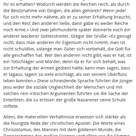
Ihr es erhalten? Wodurch werden die Reichen reich, als durch
die Besitznahme von Dingen, die allen gehören? Wenn jeder
für sich nicht mehr nähme, als er zu seiner Erhaltung braucht,
und den Rest den anderen ließe, dann gäbe es weder Reiche
noch Arme.» Und zwei Jahrhunderte später donnerte noch ein
anderer wackerer Gottesstreiter, Gregor der Große: «Es genügt
nicht, dass man anderen ihr Eigentum nicht nimmt, man ist
nicht schuldlos, solange man Güter sich vorbehält, die Gott für
alle geschaffen hat. Wer den anderen nicht gibt, was er hat, ist
ein Totschläger und Mörder, denn da er für sich behält, was
zur Erhaltung der Armen gedient hätte, kann man sagen, dass
er tagaus, tagein so viele erschlägt, als von seinem Überfluss
leben konnten.» Diese schneidende Sprache führten die Jünger
Jesu wider die soziale Ungleichheit der Menschen und mit
solchen rein irdischen Argumenten führten sie die Sache der
Enterbten, die zu erlösen der große Nazarener seine Schule
stiftete.
Allein, die materiellen Verhältnisse erwiesen sich stärker als
die feurigste Rede der christlichen Apostel. Die Worte eines
Chrisostomus, des Mannes mit dem goldenen Munde, die
Donnerstimme des großen Gregors verhallten wie die Stimme