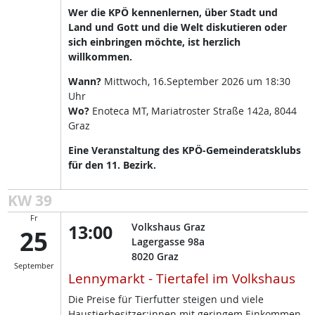
Wer die KPÖ kennenlernen, über Stadt und
Land und Gott und die Welt diskutieren oder
sich einbringen möchte, ist herzlich
willkommen.
Wann?
Mittwoch, 16.September 2026 um 18:30
Uhr
Wo?
Enoteca MT, Mariatroster Straße 142a, 8044
Graz
Eine Veranstaltung des KPÖ-Gemeinderatsklubs
für den 11. Bezirk.
KW 39
Fr
13:00
Volkshaus Graz
25
Lagergasse 98a
8020
Graz
September
Lennymarkt - Tiertafel im Volkshaus
Die Preise für Tierfutter steigen und viele
Haustierbesitzer:innen mit geringem Einkommen