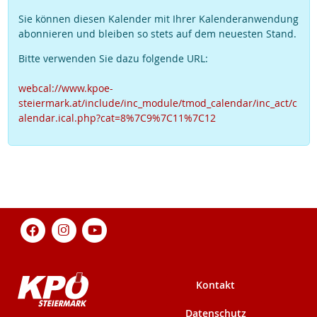
Sie können diesen Kalender mit Ihrer Kalenderanwendung
abonnieren und bleiben so stets auf dem neuesten Stand.
Bitte verwenden Sie dazu folgende URL:
webcal://www.kpoe-
steiermark.at/include/inc_module/tmod_calendar/inc_act/c
alendar.ical.php?cat=8%7C9%7C11%7C12
Kontakt
Datenschutz