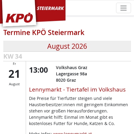
KPÖ Steiermark
Termine KPÖ Steiermark
August 2026
KW 34
Fr
13:00
Volkshaus Graz
21
Lagergasse 98a
8020
Graz
August
Lennymarkt - Tiertafel im Volkshaus
Die Preise für Tierfutter steigen und viele
Haustierbesitzer:innen mit geringem Einkommen
stehen vor großen Herausforderungen.
Lennymarkt hilft: Einmal im Monat gibt es
kostenloses Futter für Hunde, Katzen & Co.
Mehr Infos:
www.lennymarkt.at