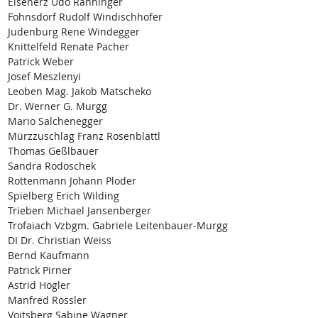
Eisenerz Udo Ranninger
Fohnsdorf Rudolf Windischhofer
Judenburg Rene Windegger
Knittelfeld Renate Pacher
Patrick Weber
Josef Meszlenyi
Leoben Mag. Jakob Matscheko
Dr. Werner G. Murgg
Mario Salchenegger
Mürzzuschlag Franz Rosenblattl
Thomas Geßlbauer
Sandra Rodoschek
Rottenmann Johann Ploder
Spielberg Erich Wilding
Trieben Michael Jansenberger
Trofaiach Vzbgm. Gabriele Leitenbauer-Murgg
DI Dr. Christian Weiss
Bernd Kaufmann
Patrick Pirner
Astrid Högler
Manfred Rössler
Voitsberg Sabine Wagner