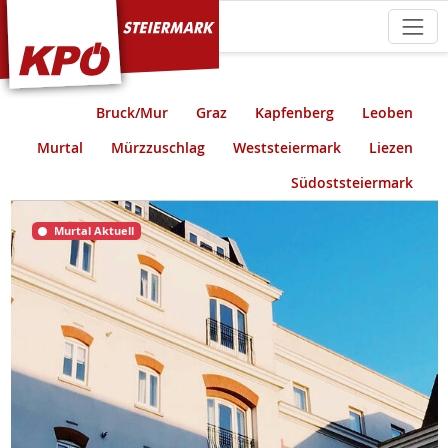
KPÖ Steiermark
Bruck/Mur
Graz
Kapfenberg
Leoben
Murtal
Mürzzuschlag
Weststeiermark
Liezen
Südoststeiermark
Murtal Aktuell