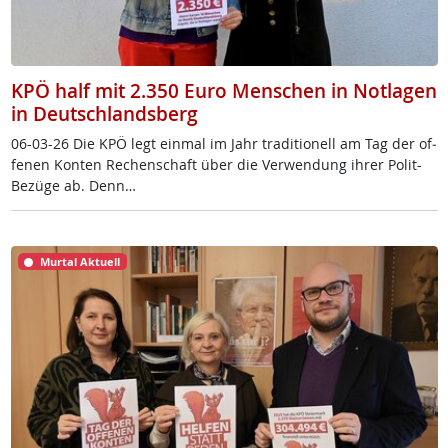
KPÖ half mit 2.350 Euro Menschen in Notlagen
in Deutschlandsberg
06-03-26 Die KPÖ legt ein­mal im Jahr tra­di­tio­nell am Tag der of­
fe­nen Kon­ten Re­chen­schaft über die Ver­wen­dung ih­rer Po­lit-
Be­zü­ge ab. Denn…
Murtal Aktuell