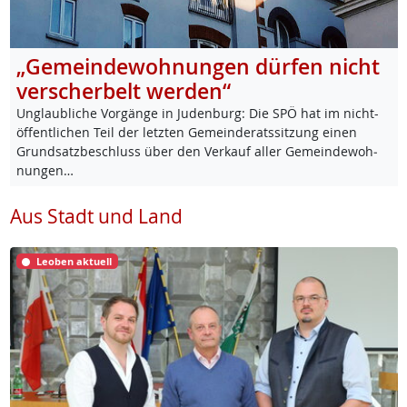
„Gemeindewohnungen dürfen nicht
verscherbelt werden“
Un­glaub­li­che Vor­gän­ge in Ju­den­burg: Die SPÖ hat im nicht-
öf­f­ent­li­chen Teil der letz­ten Ge­mein­de­rats­sit­zung ei­nen
Grund­satz­be­schluss über den Ver­kauf al­ler Ge­mein­de­woh­
nun­gen…
Aus Stadt und Land
Leoben aktuell