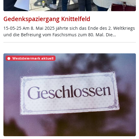
Gedenkspaziergang Knittelfeld
15-05-25 Am 8. Mai 2025 jähr­te sich das En­de des 2. Welt­kriegs
und die Be­f­rei­ung vom Fa­schis­mus zum 80. Mal. Die…
Weststeiermark aktuell