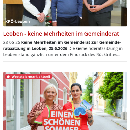
KPÖ-Leoben
Leoben - keine Mehrheiten im Gemeinderat
28-06-26
Kei­ne Mehr­hei­ten im Ge­mein­de­rat
Zur Ge­mein­de­
rats­sit­zung in Leo­ben, 25.6.2026
Die Ge­mein­de­rats­sit­zung in
Leo­ben stand gänz­lich un­ter dem Ein­druck des Rück­trit­tes…
Weststeiermark aktuell