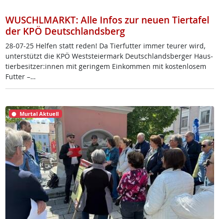
WUSCHLMARKT: Alle Infos zur neuen Tiertafel
der KPÖ Deutschlandsberg
28-07-25 Hel­fen statt re­den! Da Tier­fut­ter im­mer teu­rer wird,
un­ter­stützt die KPÖ West­s­tei­er­mark Deut­sch­lands­ber­ger Haus­
tier­be­sit­zer:in­nen mit ge­rin­gem Ein­kom­men mit kos­ten­lo­sem
Fut­ter –…
Murtal Aktuell