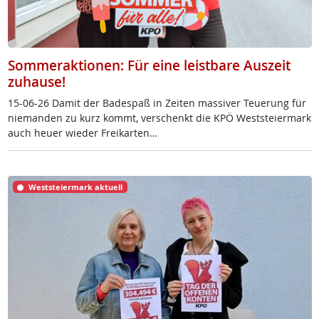
Sommeraktionen: Für eine leistbare Auszeit
zuhause!
15-06-26 Da­mit der Ba­de­spaß in Zei­ten mas­si­ver Teue­rung für
nie­man­den zu kurz kommt, ver­schenkt die KPÖ West­s­tei­er­mark
auch heu­er wie­der Frei­k­ar­ten…
Weststeiermark aktuell