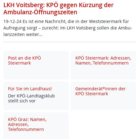
LKH Voitsberg: KPÖ gegen Kürzung der
Ambulanz-Öffnungszeiten
19-12-24 Es ist ei­ne Nach­richt, die in der West­s­tei­er­mark für
Auf­re­gung sorgt – zu­recht: Im LKH Voits­berg sol­len die Am­bu­
lanz­zei­ten wei­ter…
Post an die KPÖ
KPÖ Steiermark: Adressen,
Steiermark
Namen, Telefonnummern
Für Sie im Landhaus!
Gemeinderät*innen der
KPÖ Steiermark
Der KPÖ-Land­tags­klub
stellt sich vor
KPÖ Graz: Namen,
Adressen,
Telefonnummern