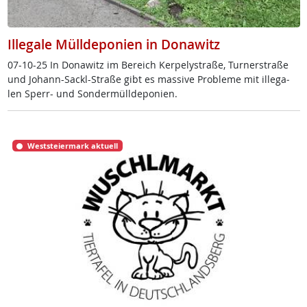
Illegale Mülldeponien in Donawitz
07-10-25 In Do­na­witz im Be­reich Ker­pe­ly­stra­ße, Tur­ner­stra­ße
und Jo­hann-Sackl-Stra­ße gibt es mas­si­ve Pro­b­le­me mit il­le­ga­
len Sperr- und Son­der­müll­de­po­ni­en.
Weststeiermark aktuell