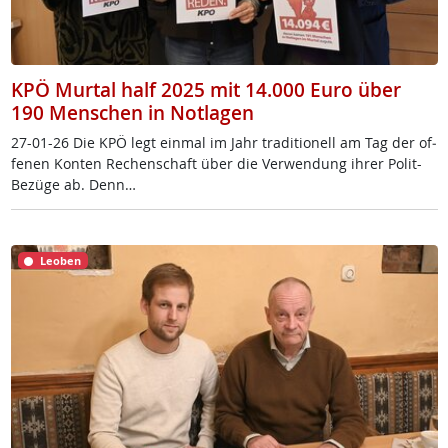
KPÖ Murtal half 2025 mit 14.000 Euro über
190 Menschen in Notlagen
27-01-26 Die KPÖ legt ein­mal im Jahr tra­di­tio­nell am Tag der of­
fe­nen Kon­ten Re­chen­schaft über die Ver­wen­dung ih­rer Po­lit-
Be­zü­ge ab. Denn…
Leoben