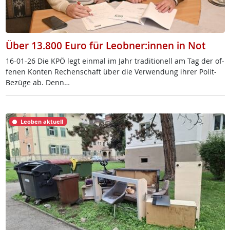
Über 13.800 Euro für Leobner:innen in Not
16-01-26 Die KPÖ legt ein­mal im Jahr tra­di­tio­nell am Tag der of­
fe­nen Kon­ten Re­chen­schaft über die Ver­wen­dung ih­rer Po­lit-
Be­zü­ge ab. Denn…
Leoben aktuell