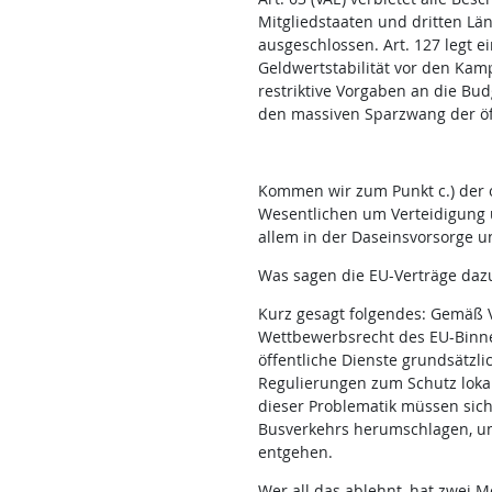
Mitgliedstaaten und dritten Län
ausgeschlossen. Art. 127 legt ei
Geldwertstabilität vor den Kamp
restriktive Vorgaben an die Bud
den massiven Sparzwang der öff
Kommen wir zum Punkt c.) der o
Wesentlichen um Verteidigung 
allem in der Daseinsvorsorge 
Was sagen die EU-Verträge daz
Kurz gesagt folgendes: Gemäß 
Wettbewerbsrecht des EU-Binnen
öffentliche Dienste grundsätz
Regulierungen zum Schutz lokal
dieser Problematik müssen sich 
Busverkehrs herumschlagen, um
entgehen.
Wer all das ablehnt, hat zwei 