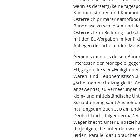
wenn es derzeit(!) keine tagespo
Kommunistinnen und Kommuniste
Österreich primärer Kampfboden
Bündnisse zu schließen und da
Österreichs in Richtung Fortsc
mit den EU-Vorgaben in Konflik
Anliegen der arbeitenden Men
Gemeinsam muss diesen Bündnis
Interessen der Monopole, gege
EU, gegen die vier „Heiligtümer“
Waren- und – euphemistisch „F
„Arbeitnehmerfreizügigkeit“. Ge
angewendet, zu Verheerungen fü
klein- und mittelständische U
Sozialdumping samt Aushöhlung 
hat jüngst im Buch „EU am End
Deutschland – folgendermaßen 
Wagenknecht, unter Einbeziehung
derjenigen, die unter den wach
leiden. Parallel dazu brauchen 