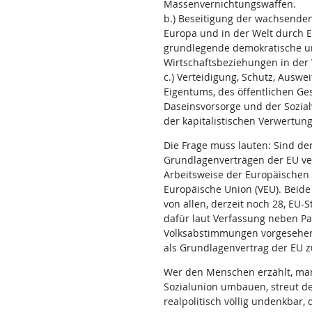
Massenvernichtungswaffen.
b.) Beseitigung der wachsende
Europa und in der Welt durch 
grundlegende demokratische un
Wirtschaftsbeziehungen in der 
c.) Verteidigung, Schutz, Ausw
Eigentums, des öffentlichen Ge
Daseinsvorsorge und der Sozialv
der kapitalistischen Verwertun
Die Frage muss lauten: Sind de
Grundlagenverträgen der EU ver
Arbeitsweise der Europäischen 
Europäische Union (VEU). Beid
von allen, derzeit noch 28, EU
dafür laut Verfassung neben P
Volksabstimmungen vorgesehen
als Grundlagenvertrag der EU 
Wer den Menschen erzählt, man
Sozialunion umbauen, streut de
realpolitisch völlig undenkbar,