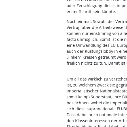
oder Zerschlagung dieses imperi
erster Schritt sein könnte.
Noch einmal: Sowohl der Vertra
Vertrag über die Arbeitsweise 
können nur einstimmig von alle
facto unmöglich. Somit ist die 
eine Umwandlung des EU-Europ
auch der Rüstungslobby in eine 
„linken“ Kreisen geträumt werd
freilich nichts zu tun. Damit is
Um all das wirklich zu versteh
ist, zu welchem Zweck sie gegrü
imperialistischer Nationalstaat
somit kein(!) Superstaat, ihre B
bezeichnen, wobei die imperial
sich diese supranationale EU-B
Dass dabei auch nationale Inte
den Klasseninteressen der Arbei
Strecke bleiben, liegt dabei auf