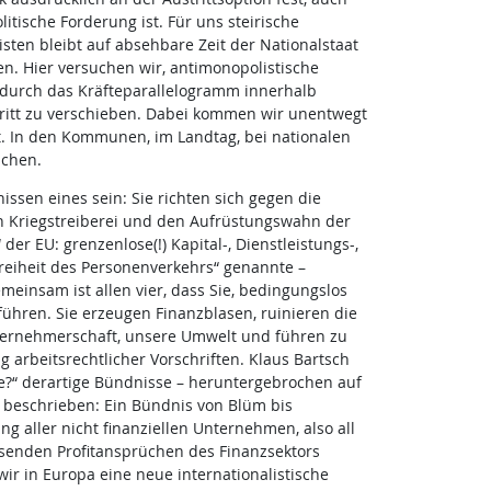
litische Forderung ist. Für uns steirische
n bleibt auf absehbare Zeit der Nationalstaat
. Hier versuchen wir, antimonopolistische
durch das Kräfteparallelogramm innerhalb
hritt zu verschieben. Dabei kommen wir unentwegt
t. In den Kommunen, im Landtag, bei nationalen
schen.
sen eines sein: Sie richten sich gegen die
n Kriegstreiberei und den Aufrüstungswahn der
 der EU: grenzenlose(!) Kapital-, Dienstleistungs-,
reiheit des Personenverkehrs“ genannte –
meinsam ist allen vier, dass Sie, bedingungslos
hren. Sie erzeugen Finanzblasen, ruinieren die
nternehmerschaft, unsere Umwelt und führen zu
arbeitsrechtlicher Vorschriften. Klaus Bartsch
e?“ derartige Bündnisse – heruntergebrochen auf
beschrieben: Ein Bündnis von Blüm bis
 aller nicht finanziellen Unternehmen, also all
senden Profitansprüchen des Finanzsektors
wir in Europa eine neue internationalistische