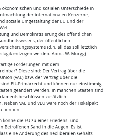
n ökonomischen und sozialen Unterschiede in
Entmachtung der internationalen Konzerne,
d soziale Umgestaltung der EU und der
Welt.
eitung und Demokratisierung des öffentlichen
sundheitswesens, der öffentlichen
ersicherungssysteme (d.h. all das soll letztlich
gslogik entzogen werden. Anm.: W. Murgg)
rartige Forderungen mit dem
einbar? Diese sind: Der Vertrag über die
Union (VAE) bzw. der Vertrag über die
e sind EU-Primärrecht und können nur einstimmig
-Staaten geändert werden. In manchen Staaten sind
arlamentsbeschlüssen zusätzlich
. Neben VAE und VEU wäre noch der Fiskalpakt
zu nennen.
 könne die EU zu einer Friedens- und
n Betroffenen Sand in die Augen. Es ist
 dass eine Änderung des neoliberalen Gehalts