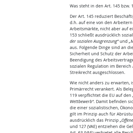
Was steht in den Art. 145 bzw. 
Der Art. 145 reduziert Beschäft
d.h. auf eine von den Arbeiter
Arbeitsmärkte, nicht aber auf e
153 schließt ausdrücklich sozi
der sozialen Ausgrenzung“
und
„M
aus. Folgende Dinge sind an di
Sicherheit und Schutz der Arb
Beendigung des Arbeitsvertrage
sozialen Regulation im Bereich 
Streikrecht ausgeschlossen.
Wie nicht anders zu erwarten, is
Primärrecht verankert. Als Beleg 
119 verpflichtet die EU auf den
Wettbewerb“
. Damit befinden sic
die einer sozialistischen, Öko
gilt im Prinzip auch für Abrüst
ausdrücklich das Prinzip
„Offen
und 127 (VAE) entziehen die Gel
Art. 63 (VAE) verbietet alle Be