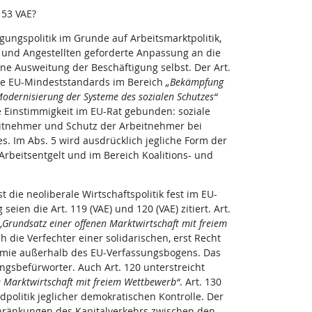
153 VAE?
igungspolitik im Grunde auf Arbeitsmarktpolitik,
n und Angestellten geforderte Anpassung an die
ine Ausweitung der Beschäftigung selbst. Der Art.
ale EU-Mindeststandards im Bereich
„Bekämpfung
odernisierung der Systeme des sozialen Schutzes“
e Einstimmigkeit im EU-Rat gebunden: soziale
eitnehmer und Schutz der Arbeitnehmer bei
s. Im Abs. 5 wird ausdrücklich jegliche Form der
Arbeitsentgelt und im Bereich Koalitions- und
t die neoliberale Wirtschaftspolitik fest im EU-
seien die Art. 119 (VAE) und 120 (VAE) zitiert. Art.
„Grundsatz einer offenen Marktwirtschaft mit freiem
h die Verfechter einer solidarischen, erst Recht
nomie außerhalb des EU-Verfassungsbogens. Das
ungsbefürworter. Auch Art. 120 unterstreicht
e Marktwirtschaft mit freiem Wettbewerb“
. Art. 130
dpolitik jeglicher demokratischen Kontrolle. Der
schränkungen des Kapitalverkehrs zwischen den