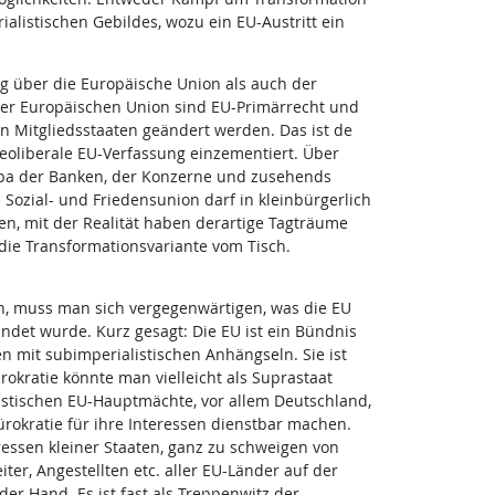
alistischen Gebildes, wozu ein EU-Austritt ein
g über die Europäische Union als auch der
der Europäischen Union sind EU-Primärrecht und
n Mitgliedsstaaten geändert werden. Das ist de
neoliberale EU-Verfassung einzementiert. Über
a der Banken, der Konzerne und zusehends
Sozial- und Friedensunion darf in kleinbürgerlich
en, mit der Realität haben derartige Tagträume
t die Transformationsvariante vom Tisch.
en, muss man sich vergegenwärtigen, was die EU
ndet wurde. Kurz gesagt: Die EU ist ein Bündnis
en mit subimperialistischen Anhängseln. Sie ist
ürokratie könnte man vielleicht als Suprastaat
istischen EU-Hauptmächte, vor allem Deutschland,
ürokratie für ihre Interessen dienstbar machen.
ressen kleiner Staaten, ganz zu schweigen von
ter, Angestellten etc. aller EU-Länder auf der
 der Hand. Es ist fast als Treppenwitz der