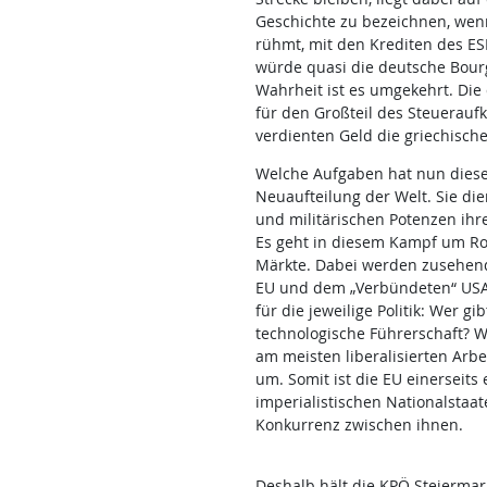
Geschichte zu bezeichnen, wenn
rühmt, mit den Krediten des ES
würde quasi die deutsche Bourge
Wahrheit ist es umgekehrt. Die 
für den Großteil des Steuerauf
verdienten Geld die griechisch
Welche Aufgaben hat nun diese
Neuaufteilung der Welt. Sie di
und militärischen Potenzen ihr
Es geht in diesem Kampf um Ro
Märkte. Dabei werden zusehen
EU und dem „Verbündeten“ USA 
für die jeweilige Politik: Wer gi
technologische Führerschaft? W
am meisten liberalisierten Arb
um. Somit ist die EU einerseits
imperialistischen Nationalstaat
Konkurrenz zwischen ihnen.
Deshalb hält die KPÖ Steiermark