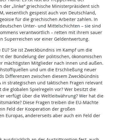
 der „linke“ griechische Ministerpräsident sich
M, wesentlich gespeist auch von Deutschland,
oisie für die griechischen Arbeiter zahlen. In
deutschen Unter- und Mittelschichten – sie sind
kommens verantwortlich – retten mit ihrem sauer
en Superreichen vor einer Geldentwertung.
 EU? Sie ist Zweckbündnis im Kampf um die
ent der Bündelung der politischen, ökonomischen
er mächtigsten Mitglieder nach innen und außen.
hstoffquellen und um die Erschließung neuer
ds Differenzen zwischen diesem Zweckbündnis
in strategischen und taktischen Fragen relevant
bt die globalen Spielregeln vor? Wer besitzt die
er verfügt über die Weltleitwährung? Wer hat die
eitsmärkte? Diese Fragen treiben die EU-Mächte
 ein Feld der Kooperation der großen
en Europas, andererseits aber auch ein Feld der
 ausdrücklich an der Austrittsoption fest, auch