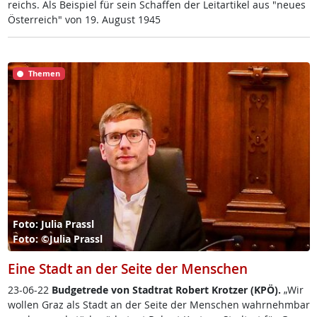
reichs. Als Bei­spiel für sein Schaf­fen der Lei­t­ar­ti­kel aus "neu­es
Ös­t­er­reich" von 19. Au­gust 1945
Themen
Foto: Julia Prassl
Foto: ©Julia Prassl
Eine Stadt an der Seite der Menschen
23-06-22
Bud­get­re­de von Stadt­rat Robert Krot­zer (KPÖ).
„Wir
wol­len Graz als Stadt an der Sei­te der Men­schen wahr­nehm­bar