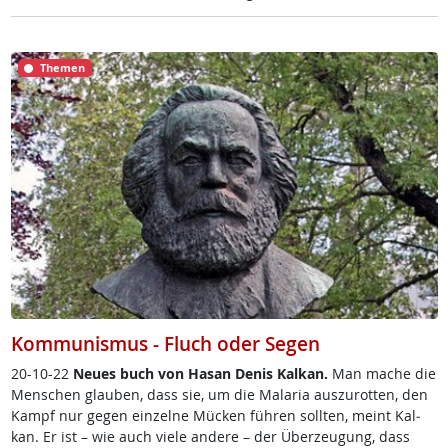
Themen
Kommunismus - Fluch oder Segen
20-10-22
Neu­es buch von Ha­san De­nis Kal­kan.
Man ma­che die
Men­schen glau­ben, dass sie, um die Mala­ria aus­zu­rot­ten, den
Kampf nur ge­gen ein­zel­ne Mü­cken füh­ren soll­ten, meint Kal­
kan. Er ist – wie auch vie­le an­de­re – der Über­zeu­gung, dass