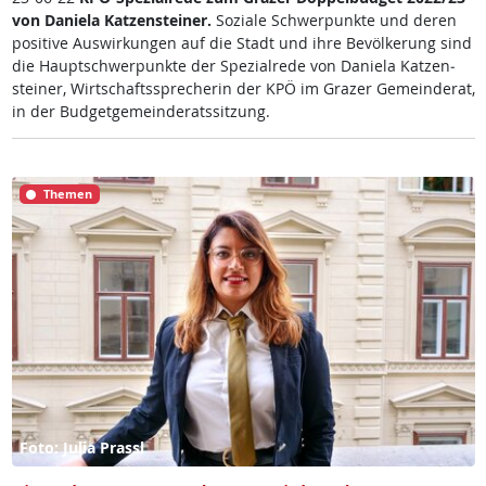
von Da­nie­la Kat­zen­stei­ner.
So­zia­le Schwer­punk­te und de­ren
po­si­ti­ve Aus­wir­kun­gen auf die Stadt und ih­re Be­völ­ke­rung sind
die Haupt­schwer­punk­te der Spe­zial­re­de von Da­nie­la Kat­zen­
stei­ner, Wirt­schafts­sp­re­che­rin der KPÖ im Gra­zer Ge­mein­de­rat,
in der Bud­get­ge­mein­de­rats­sit­zung.
Themen
Foto: Julia Prassl