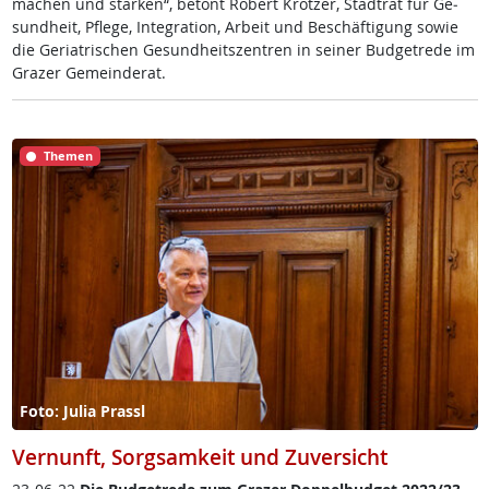
ma­chen und stär­ken“, be­tont Robert Krot­zer, Stadt­rat für ­Ge­
sund­heit, Pf­le­ge, In­te­g­ra­ti­on, Ar­beit und Be­schäf­ti­gung so­wie
die Ger­ia­tri­schen Ge­sund­heits­zen­t­ren in sei­ner Bud­get­re­de im
Gra­zer Ge­mein­de­rat.
Themen
Foto: Julia Prassl
Vernunft, Sorgsamkeit und Zuversicht