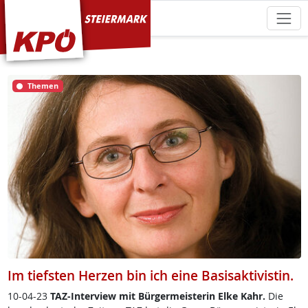
KPÖ Steiermark
Themen
Im tiefsten Herzen bin ich eine Basisaktivistin.
10-04-23
TAZ-In­ter­view mit Bür­ger­meis­te­rin El­ke Kahr.
Die