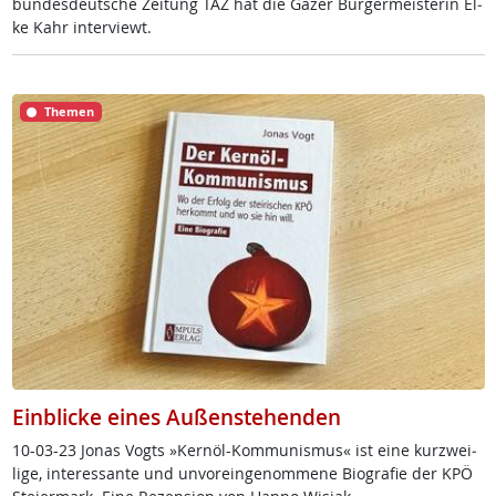
bun­des­deut­sche Zei­tung TAZ hat die Ga­zer Bür­ger­meis­te­rin El­
ke Kahr in­ter­viewt.
Themen
Einblicke eines Außenstehenden
10-03-23 Jo­nas Vogts »Kern­öl-Kom­mu­nis­mus« ist ei­ne kur­z­wei­
li­ge, in­ter­es­san­te und un­vor­ein­ge­nom­me­ne Bio­gra­fie der KPÖ