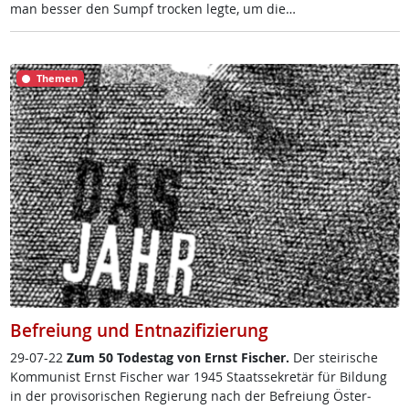
man bes­ser den Sumpf tro­cken leg­te, um die…
Themen
Befreiung und Entnazifizierung
29-07-22
Zum 50 To­des­tag von Ernst Fi­scher.
Der stei­ri­sche
Kom­mu­nist Ernst Fi­scher war 1945 Staats­se­k­re­tär für Bil­dung
in der pro­vi­so­ri­schen Re­gie­rung nach der Be­f­rei­ung Ös­t­er­