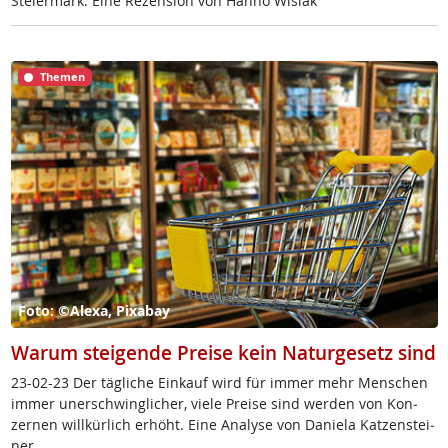
Stei­er­mark. Ei­ne Re­zen­si­on von Han­no Wi­siak
Themen
Foto: ©Alexa, Pixabay
Warum steigende Preise kein Naturgesetz sind
23-02-23 Der täg­li­che Ein­kauf wird für im­mer mehr Men­schen
im­mer un­er­schwing­li­cher, vie­le Prei­se sind wer­den von Kon­
zer­nen will­kür­lich er­höht. Ei­ne Ana­ly­se von Da­nie­la Kat­zen­stei­
ner