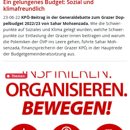
Ein gelungenes Budget: Sozial und
klimafreundlich
23-06-22
KPÖ-Bei­trag in der Ge­ne­ral­de­bat­te zum Gra­zer Dop­
pel­bud­get 2022/23 von Sa­har Moh­senza­da.
Wie die Schwer­
punk­te auf So­zia­les und Kli­ma ge­legt wur­den, wel­che Schwer­
punk­te zur Ent­las­tung der Gra­zer:in­nen bei­tra­gen und warum
die Po­le­mi­ken der ÖVP ins Lee­re ge­hen, führ­te Sa­har Moh­
senza­da, Fi­nanz­sp­re­che­rin der Gra­zer KPÖ, in der Haupt­re­de
der Bud­get­ge­mein­de­rats­sit­zung aus.
Themen