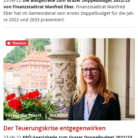
23-06-22
Die Bud­get­re­de zum Gra­zer Dop­pel­bud­get 2022/23
von Fi­nanz­stadt­rat Man­f­red Eber.
Fi­nanz­stadt­rat Man­f­red
Eber hat im Ge­mein­de­rat sein ers­tes Dop­pel­bud­get für die Jah­
re 2022 und 2033 prä­sen­tiert.
Themen
Foto: Julia Prassl
Der Teuerungskrise entgegenwirken
23-06-22
KPÖ-Spe­zial­re­de zum Gra­zer Dop­pel­bud­get 2022/23