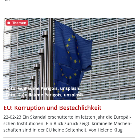
Themen
Foto: Guillaume Perigois, unsplash
Foto: ©Guillaume Perigois, unsplash
EU: Korruption und Bestechlichkeit
22-02-23 Ein Skan­dal er­schüt­ter­te im letz­ten Jahr die Eu­ro­päi­
schen In­sti­tu­tio­nen. Ein Blick zu­rück zeigt: kri­mi­nel­le Ma­chen­
schaf­ten sind in der EU kei­ne Sel­ten­heit. Von He­le­ne Klug