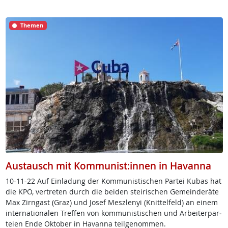
Themen
Austausch mit Kommunist:innen in Havanna
10-11-22 Auf Ein­la­dung der Kom­mu­nis­ti­schen Par­tei Ku­bas hat
die KPÖ, ver­t­re­ten durch die bei­den stei­ri­schen Ge­mein­de­rä­te
Max Zirn­gast (Graz) und Jo­sef Mesz­le­nyi (Knit­tel­feld) an ei­nem
in­ter­na­tio­na­len Tref­fen von kom­mu­nis­ti­schen und Ar­bei­ter­par­
tei­en En­de Ok­tober in Ha­v­an­na teil­ge­nom­men.