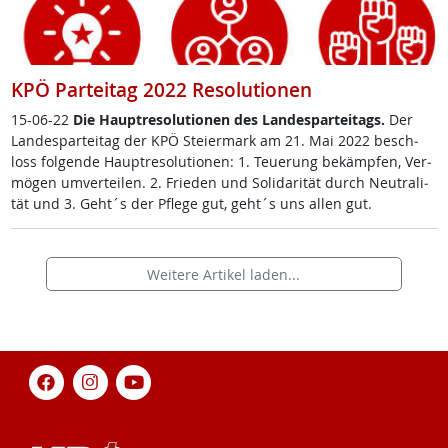
KPÖ Parteitag 2022 Resolutionen
15-06-22
Die Haupt­re­so­lu­tio­nen des Lan­de­s­par­tei­tags.
Der
Lan­de­s­par­tei­tag der KPÖ Stei­er­mark am 21. Mai 2022 be­sch­
loss fol­gen­de Haupt­re­so­lu­tio­nen: 1. Teue­rung be­kämp­fen, Ver­
mö­gen um­ver­tei­len. 2. Frie­den und So­li­da­ri­tät durch Neu­tra­li­
tät und 3. Geht´s der Pf­le­ge gut, geht´s uns al­len gut.
Weitere Artikel laden...