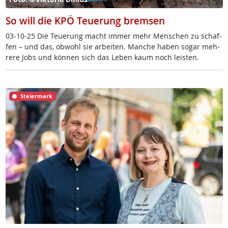
So will die KPÖ Teuerung bremsen
03-10-25 Die Teue­rung macht im­mer mehr Men­schen zu schaf­
fen – und das, ob­wohl sie ar­bei­ten. Man­che ha­ben so­gar meh­
re­re Jobs und kön­nen sich das Le­ben kaum noch leis­ten.
Steiermark