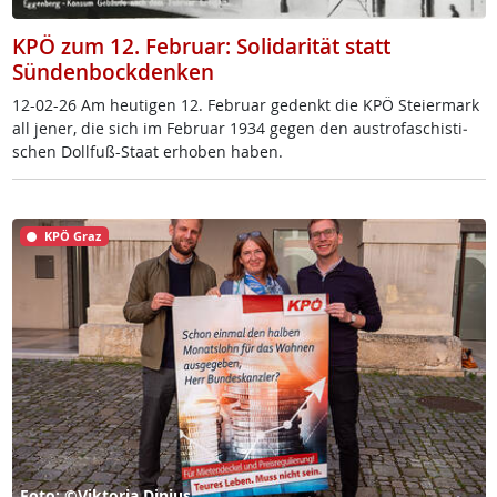
KPÖ zum 12. Februar: Solidarität statt
Sündenbockdenken
12-02-26 Am heu­ti­gen 12. Fe­bruar ge­denkt die KPÖ Stei­er­mark
all je­ner, die sich im Fe­bruar 1934 ge­gen den au­s­tro­fa­schis­ti­
schen Doll­fuß-Staat er­ho­ben ha­ben.
KPÖ Graz
Foto: ©Viktoria Dinius