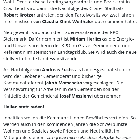
Wahl. Der steirische Landtagsabgeordnete und Bezirksrat in
Graz-Lend wird damit die Nachfolge des Grazer Stadtrats
Robert Krotzer
antreten, der den Parteivorsitz vor zwei Jahren
interimistisch von
Claudia Klimt-Weithaler
übernommen hatte.
Neu gewählt wird auch die Frauenvorsitzende der KPÖ
Steiermark: Dafür nominiert ist
Miriam Herlicska
, die Energie-
und Umweltsprecherin der KPÖ im Grazer Gemeinderat und
Referentin im steirischen Landtagsklub. Sie wird auch die neue
stellvertretende Landesvorsitzende.
Als Nachfolge von
Andreas Fuchs
als Landesgeschäftsführer
wird der Leobener Gemeinderat und bisherige
Kommunalreferent
Jakob Matscheko
vorgeschlagen. Die
Verantwortung für Arbeiten in den Gemeinden soll der
Knittelfelder Gemeinderat
Josef Meszlenyi
übernehmen.
Helfen statt reden!
Inhaltlich wollen die Kommunist:innen Bewährtes vertiefen. So
werden auch in den kommenden Jahren die Schwerpunkte
Wohnen und Soziales sowie Frieden und Neutralität im
Mittelpunkt stehen. „
Ich freue mich sehr diese Aufgabe für eine