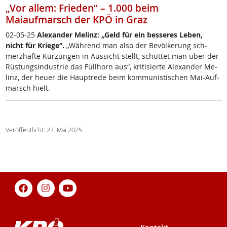
„Vor allem: Frieden“ – 1.000 beim
Maiaufmarsch der KPÖ in Graz
02-05-25
Alex­an­der Me­linz: „Geld für ein bes­se­res Le­ben,
nicht für Krie­ge“.
„Wäh­rend man al­so der Be­völ­ke­rung sch­
merz­haf­te Kür­zun­gen in Aus­sicht stellt, schüt­tet man über der
Rüs­tungs­in­du­s­trie das Füll­horn aus“, kri­ti­sier­te Alex­an­der Me­
linz, der heu­er die Haupt­re­de beim kom­mu­nis­ti­schen Mai-Auf­
marsch hielt.
Veröffentlicht: 23. Mai 2025