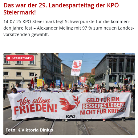
Das war der 29. Landesparteitag der KPÖ
Steiermark!
14-07-25 KPÖ Stei­er­mark legt Schwer­punk­te für die kom­men­
den Jah­re fest – Alex­an­der Me­linz mit 97 % zum neu­en Lan­des­
vor­sit­zen­den ge­wählt.
Steiermark
Foto: ©Viktoria Dinius