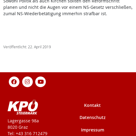
Sowohl Politik als auch Kirchen sollten den Reformschritt
planen und nicht die Augen vor einem NS-Gesetz verschließen,
zumal NS-Wiederbetätigung immerhin strafbar ist.
Veröffentlicht: 22. April 2019
Kontakt
Datenschutz
KPÖ-Steiermark
Lagergasse 98a
8020 Graz
Impressum
Tel: +43 316 712479