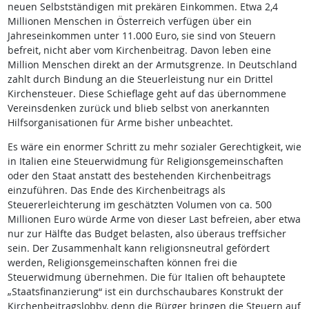
neuen Selbstständigen mit prekären Einkommen. Etwa 2,4
Millionen Menschen in Österreich verfügen über ein
Jahreseinkommen unter 11.000 Euro, sie sind von Steuern
befreit, nicht aber vom Kirchenbeitrag. Davon leben eine
Million Menschen direkt an der Armutsgrenze. In Deutschland
zahlt durch Bindung an die Steuerleistung nur ein Drittel
Kirchensteuer. Diese Schieflage geht auf das übernommene
Vereinsdenken zurück und blieb selbst von anerkannten
Hilfsorganisationen für Arme bisher unbeachtet.
Es wäre ein enormer Schritt zu mehr sozialer Gerechtigkeit, wie
in Italien eine Steuerwidmung für Religionsgemeinschaften
oder den Staat anstatt des bestehenden Kirchenbeitrags
einzuführen. Das Ende des Kirchenbeitrags als
Steuererleichterung im geschätzten Volumen von ca. 500
Millionen Euro würde Arme von dieser Last befreien, aber etwa
nur zur Hälfte das Budget belasten, also überaus treffsicher
sein. Der Zusammenhalt kann religionsneutral gefördert
werden, Religionsgemeinschaften können frei die
Steuerwidmung übernehmen. Die für Italien oft behauptete
„Staatsfinanzierung“ ist ein durchschaubares Konstrukt der
Kirchenbeitragslobby, denn die Bürger bringen die Steuern auf