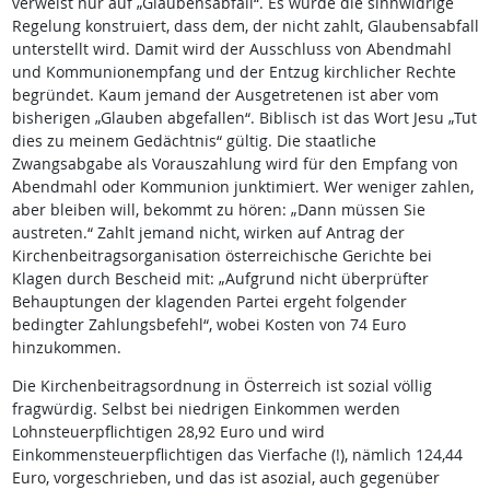
verweist nur auf „Glaubensabfall“. Es wurde die sinnwidrige
Regelung konstruiert, dass dem, der nicht zahlt, Glaubensabfall
unterstellt wird. Damit wird der Ausschluss von Abendmahl
und Kommunionempfang und der Entzug kirchlicher Rechte
begründet. Kaum jemand der Ausgetretenen ist aber vom
bisherigen „Glauben abgefallen“. Biblisch ist das Wort Jesu „Tut
dies zu meinem Gedächtnis“ gültig. Die staatliche
Zwangsabgabe als Vorauszahlung wird für den Empfang von
Abendmahl oder Kommunion junktimiert. Wer weniger zahlen,
aber bleiben will, bekommt zu hören: „Dann müssen Sie
austreten.“ Zahlt jemand nicht, wirken auf Antrag der
Kirchenbeitragsorganisation österreichische Gerichte bei
Klagen durch Bescheid mit: „Aufgrund nicht überprüfter
Behauptungen der klagenden Partei ergeht folgender
bedingter Zahlungsbefehl“, wobei Kosten von 74 Euro
hinzukommen.
Die Kirchenbeitragsordnung in Österreich ist sozial völlig
fragwürdig. Selbst bei niedrigen Einkommen werden
Lohnsteuerpflichtigen 28,92 Euro und wird
Einkommensteuerpflichtigen das Vierfache (!), nämlich 124,44
Euro, vorgeschrieben, und das ist asozial, auch gegenüber