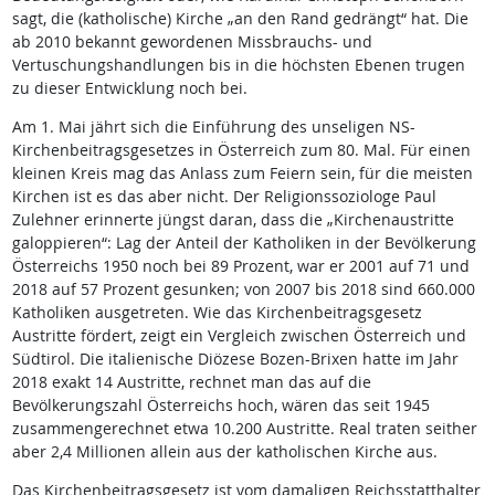
sagt, die (katholische) Kirche „an den Rand gedrängt“ hat. Die
ab 2010 bekannt gewordenen Missbrauchs- und
Vertuschungshandlungen bis in die höchsten Ebenen trugen
zu dieser Entwicklung noch bei.
Am 1. Mai jährt sich die Einführung des unseligen NS-
Kirchenbeitragsgesetzes in Österreich zum 80. Mal. Für einen
kleinen Kreis mag das Anlass zum Feiern sein, für die meisten
Kirchen ist es das aber nicht. Der Religionssoziologe Paul
Zulehner erinnerte jüngst daran, dass die „Kirchenaustritte
galoppieren“: Lag der Anteil der Katholiken in der Bevölkerung
Österreichs 1950 noch bei 89 Prozent, war er 2001 auf 71 und
2018 auf 57 Prozent gesunken; von 2007 bis 2018 sind 660.000
Katholiken ausgetreten. Wie das Kirchenbeitragsgesetz
Austritte fördert, zeigt ein Vergleich zwischen Österreich und
Südtirol. Die italienische Diözese Bozen-Brixen hatte im Jahr
2018 exakt 14 Austritte, rechnet man das auf die
Bevölkerungszahl Österreichs hoch, wären das seit 1945
zusammengerechnet etwa 10.200 Austritte. Real traten seither
aber 2,4 Millionen allein aus der katholischen Kirche aus.
Das Kirchenbeitragsgesetz ist vom damaligen Reichsstatthalter