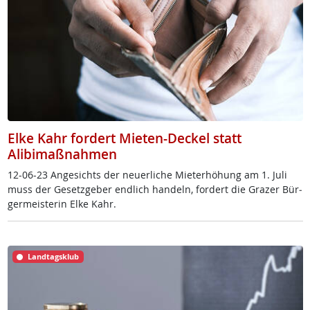
Elke Kahr fordert Mieten-Deckel statt
Alibimaßnahmen
12-06-23 An­ge­sichts der neu­er­li­che Mie­t­er­höh­ung am 1. Ju­li
muss der Ge­setz­ge­ber end­lich han­deln, for­dert die Gra­zer Bür­
ger­meis­te­rin El­ke Kahr.
Landtagsklub