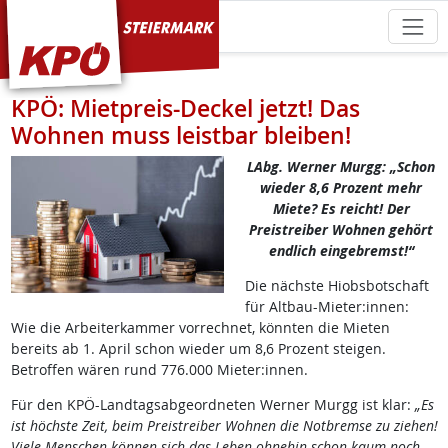
KPÖ Steiermark
KPÖ: Mietpreis-Deckel jetzt! Das
Wohnen muss leistbar bleiben!
LAbg. Werner Murgg: „Schon
wieder 8,6 Prozent mehr
Miete? Es reicht! Der
Preistreiber Wohnen gehört
endlich eingebremst!“
Die nächste Hiobsbotschaft
für Altbau-Mieter:innen:
Wie die Arbeiterkammer vorrechnet, könnten die Mieten
bereits ab 1. April schon wieder um 8,6 Prozent steigen.
Betroffen wären rund 776.000 Mieter:innen.
Für den KPÖ-Landtagsabgeordneten Werner Murgg ist klar:
„Es
ist höchste Zeit, beim Preistreiber Wohnen die Notbremse zu ziehen!
Viele Menschen können sich das Leben ohnehin schon kaum noch