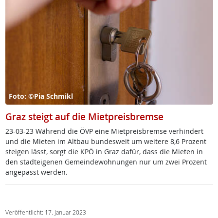
Foto: ©Pia Schmikl
Graz steigt auf die Mietpreisbremse
23-03-23 Wäh­rend die ÖVP ei­ne Miet­p­reis­b­rem­se ver­hin­dert
und die Mie­ten im Alt­bau bun­des­weit um wei­te­re 8,6 Pro­zent
stei­gen lässt, sorgt die KPÖ in Graz da­für, dass die Mie­ten in
den stad­t­ei­ge­nen Ge­mein­de­woh­nun­gen nur um zwei Pro­zent
an­ge­passt wer­den.
Veröffentlicht: 17. Januar 2023