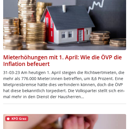
Mieterhöhungen mit 1. April: Wie die ÖVP die
Inflation befeuert
31-03-23 Am heu­ti­gen 1. April stei­gen die Richt­wert­mie­ten, die
mehr als 776.000 Mie­ter:in­nen be­tref­fen, um 8,6 Pro­zent. Ei­ne
Miet­p­reis­b­rem­se hät­te dies ver­hin­dern kön­nen, doch die ÖVP
hat die­se be­kannt­lich tor­pe­diert. Die Volk­s­par­tei stellt sich ein­
mal mehr in den Di­enst der Haus­her­ren…
KPÖ Graz