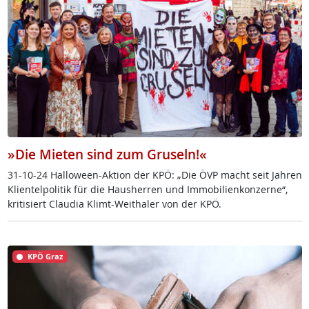
»Die Mieten sind zum Gruseln!«
31-10-24 Hal­lo­we­en-Ak­ti­on der KPÖ: „Die ÖVP macht seit Jah­ren
Kli­en­tel­po­li­tik für die Haus­her­ren und Im­mo­bi­li­en­kon­zer­ne“,
kri­ti­siert Clau­dia Klimt-Weitha­ler von der KPÖ.
KPÖ Graz