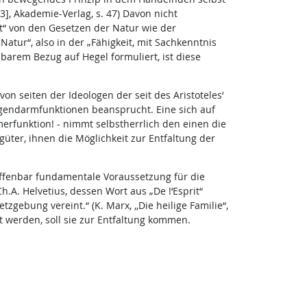
 3], Akademie-Verlag, s. 47) Davon nicht
it“ von den Gesetzen der Natur wie der
atur“, also in der „Fähigkeit, mit Sachkenntnis
elbarem Bezug auf Hegel formuliert, ist diese
n seiten der Ideologen der seit des Aristoteles‘
gendarmfunktionen beansprucht. Eine sich auf
rfunktion! - nimmt selbstherrlich den einen die
güter, ihnen die Möglichkeit zur Entfaltung der
offenbar fundamentale Voraussetzung für die
.A. Helvetius, dessen Wort aus „De !‘Esprit“
tzgebung vereint.“ (K. Marx, ,,Die heilige Familie“,
ert werden, soll sie zur Entfaltung kommen.