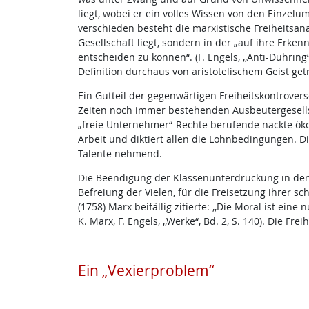
liegt, wobei er ein volles Wissen von den Einzelum
verschieden besteht die marxistische Freiheitsan
Gesellschaft liegt, sondern in der „auf ihre Erke
entscheiden zu können“. (F. Engels, ,,Anti-Dühring“
Definition durchaus von aristotelischem Geist get
Ein Gutteil der gegenwärtigen Freiheitskontrovers
Zeiten noch immer bestehenden Ausbeutergesells
„freie Unternehmer“-Rechte berufende nackte öko
Arbeit und diktiert allen die Lohnbedingungen. Di
Talente nehmend.
Die Beendigung der Klassenunterdrückung in den 
Befreiung der Vielen, für die Freisetzung ihrer s
(1758) Marx beifällig zitierte: ,,Die Moral ist eine
K. Marx, F. Engels, ,,Werke“, Bd. 2, S. 140). Die 
Ein „Vexierproblem“