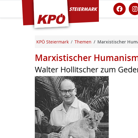
KPÖ Steiermark
KPÖ Steiermark
Themen
Marxistischer Hum
Marxistischer Humanis
Walter Hollitscher zum Ged