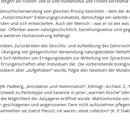
g steigert die Freiheit- und so sind Humanismus und Freiheit korrelative
Menschlicherwerdung vom gleichen Prinzip bestimmt – dem der Arb
„historistischen“ Erklärungsgrundsatzes, demzufolge ein Gebilde 
den und sich entwickelten. Auch der Mensch – was er ist wie was 
r. Offenbar waren naturgeschichtlich, beziehungsweise sind geg
 weiteren Humanisierung befähigt.
mitäten, Zurücktreten des Gesichts- und Aufwölbung des Gehirnsc
, Übergang von gelegentlicher Verwendung naturgebildeter Behel
m Sich-Mitteilen von Erregungslauten zur Mitteilung von Sprachzei
rungenschaften aller Individuen dar. Die vorbereitende biologis
, sodann aber „aufgehoben“ wurde, folgte den Gesetzen der Mutatio
W. Padberg, ,,Annidation und Hominisation“, Ethnogr.-Archäol. Z., 
rwald zu Parksteppe und Savanne in jener „warmen Nische“ (der 
die Möglichkeit der Aasjägerei eröffnet wurde. Mahlzeitsreste vo
n geschlagenen und angerissenen Tiere nicht aufzuzehren pflegen
sammelten sie zuerst Fleisch, sie waren „meat collectors“ (K. P. Oa