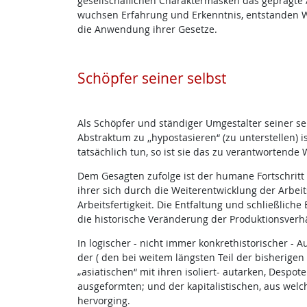
gesellschaflichen Charaktermasken das geprägte An
wuchsen Erfahrung und Erkenntnis, entstanden W
die Anwendung ihrer Gesetze.
Schöpfer seiner selbst
Als Schöpfer und ständiger Umgestalter seiner s
Abstraktum zu ,,hypostasieren“ (zu unterstellen)
tatsächlich tun, so ist sie das zu verantwortend
Dem Gesagten zufolge ist der humane Fortschritt l
ihrer sich durch die Weiterentwicklung der Arbei
Arbeitsfertigkeit. Die Entfaltung und schließlich
die historische Veränderung der Produktionsverhä
In logischer - nicht immer konkrethistorischer 
der ( den bei weitem längsten Teil der bisherige
„asiatischen“ mit ihren isoliert- autarken, Despo
ausgeformten; und der kapitalistischen, aus welc
hervorging.