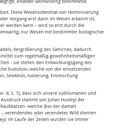
 Begriffe, einander wechselseitig bestimmend.
eit. Diese Wesensidentität von Hominisierung
oder Vorgang erst dann im Wesen erkannt ist,
er werden kann – wird so erst durch die
enwärtig, nur Wesen mit bestimmter biologischer
hädels, Vergrößerung des Gehirnes, dadurch
fsmittel zum regelmäßig-gewohnheitsmäßigen
chen - sie stellen den Entwicklungsgang des
che Evolution, welche von der einsetzenden
n, Selektion, Isolierung, Einmischung
Nr. 8, S. 7), dass sich unsere subhumanen und
Ausdruck stammt von Julian Huxley) der
n Raubkatzen -welche (bei der damals
 -, verendendes oder verendetes Wild dienten
kley). Im Laufe der Zeiten wurden sie immer