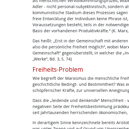
als menschlichen Vervollkommnungsprozeß, wobei
Adler - nicht personal-subjektivistisch, sondern
kommunistische Stadium dieses Prozesses sagen Ma
freie Entwicklung der Individuen keine Phrase i
Voraussetzungen besteht, teils in der notwendigen
Basis der vorhandenen Produktivkräfte.“ (K. Marx, F.
Das heißt: ,,Erst in der Gemeinschaft mit anderen
also die persönliche Freiheit möglich“, wobei M
Gemeinschaft“ gegenüberstellt, in welcher die „Ind
,,Werke“, Bd. 3, S. 74)
Freiheits-Problem
Wie begreift der Marxismus die menschliche Freihe
geschichtliche Bedingt- und Bestimmtheit? Was er 
schöpferischer Kräfte, zur universellen Aneignun
Dass die „leidende und denkende“ Menschheit - von
negativen Seite der Freiheitsbestimmung präokku
seit Jahrtausenden herrschenden ökonomischen, p
In derartigem Sinne kennzeichnete bereits Aristot
was unter Zwang und auf Grund von Unwissenheit 