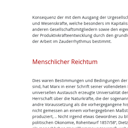
Konsequenz der mit dem Ausgang der Urgesellsc
und Wesenskräfte, welche besonders im Kapitalis
anderen Gesellschaftsmitgliedern sowie den eigen
der Produktivkräfteentwicklung durch den grund
der Arbeit im Zauderrhythmus bestimmt.
Menschlicher Reichtum
Dies waren Bestimmungen und Bedingungen der En
sind, hat Marx in einer Schrift seiner vollendete
universellen Austausch erzeugte Universalität der
Herrschaft über die Naturkräfte, die der sogenan
andre Voraussetzung als die vorhergegangene histo
nicht gemessen an einem vorhergegebnen Maßstab,
produziert, .. Nicht irgend etwas Gewordnes zu bl
politischen Okonomie, Rohentwurf 1857/58“, Dietz