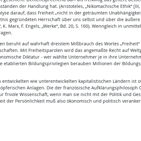
ständen der Handlung hat. (Aristoteles, ,,Nikomachische Ethik“ [III,
alyse darauf, dass Freiheit „nicht in der geträumten Unabhängigke
nntnis gegründeten Herrschaft über uns selbst und über die äußere N
, K. Marx, F. Engels, ,,Werke“, Bd. 20, S. 160). Wenngleich in unmitt
ragen.
en beruht auf wahrhaft dreistem Mißbrauch des Wortes „Freiheit“ vo
chaften. Mit Freiheitsparolen wird das angemaßte Recht auf Welt
nomische Diktatur - wer wählte Unternehmer je in ihre Unternehme
e etablierten Bildungsprivilegien berauben Millionen der Bildungs
entwickelten wie unterentwickelten kapitalistischen Ländern ist 
chöpferischen Anlagen. Die der französische Aufklärungsphilosoph Ch
 nur frivole Wissenschaft, wenn man sie nicht mit der Politik und Gese
Freiheit der Persönlichkeit muß also ökonomisch und politisch verank