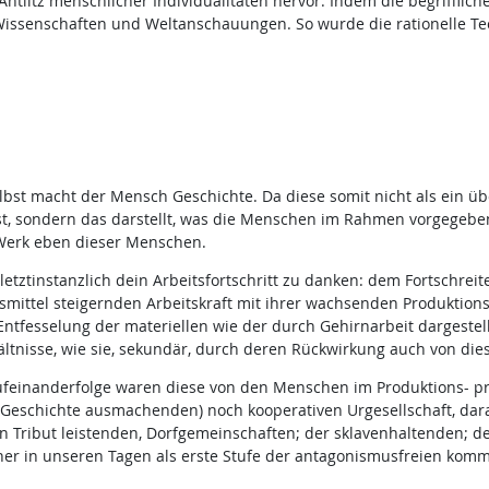
tlitz menschlicher Individualitäten hervor. Indem die begriffliche
issenschaften und Weltanschauungen. So wurde die rationelle Te
elbst macht der Mensch Geschichte. Da diese somit nicht als ein 
 ist, sondern das darstellt, was die Menschen im Rahmen vorgegebe
e Werk eben dieser Menschen.
etztinstanzlich dein Arbeitsfortschritt zu danken: dem Fortschrei
tsmittel steigernden Arbeitskraft mit ihrer wachsenden Produktio
e Entfesselung der materiellen wie der durch Gehirnarbeit dargeste
ltnisse, wie sie, sekundär, durch deren Rückwirkung auch von die
- Aufeinanderfolge waren diese von den Menschen im Produktions- 
n Geschichte ausmachenden) noch kooperativen Urgesellschaft, dar
ten Tribut leistenden, Dorfgemeinschaften; der sklavenhaltenden; d
her in unseren Tagen als erste Stufe der antagonismusfreien kommu