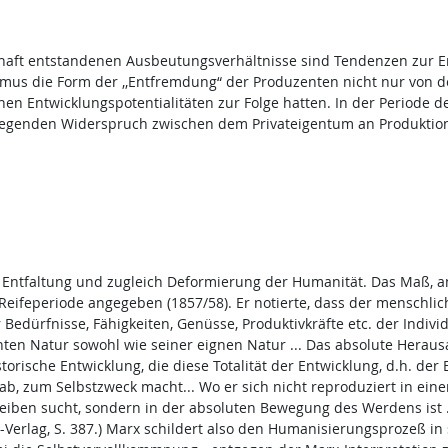
haft entstandenen Ausbeutungsverhältnisse sind Tendenzen zur 
mus die Form der ,,Entfremdung“ der Produzenten nicht nur von d
en Entwicklungspotentialitäten zur Folge hatten. In der Periode d
legenden Widerspruch zwischen dem Privateigentum an Produktion
tfaltung und zugleich Deformierung der Humanität. Das Maß, an
n Reifeperiode angegeben (1857/58). Er notierte, dass der menschlic
 Bedürfnisse, Fähigkeiten, Genüsse, Produktivkräfte etc. der Indivi
nten Natur sowohl wie seiner eignen Natur ... Das absolute Herau
rische Entwicklung, die diese Totalität der Entwicklung, d.h. der 
 zum Selbstzweck macht... Wo er sich nicht reproduziert in einer 
eiben sucht, sondern in der absoluten Bewegung des Werdens ist ... 
-Verlag, S. 387.) Marx schildert also den Humanisierungsprozeß in