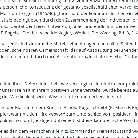
 die Selbstvervollkommnung - entgegen der Marx-Interpretation 
 als persönliche Konsequenz der gesamt- gesellschaftlichen Vervol
rx und Engels (1845/46): ,,Innerhalb der kommunistischen Gesellsc
st, ist sie bedingt eben durch den Zusammenhang der Individuen, 
 Solidarität der freien Entwicklung aller und endlich in der unive
 Engels, ,,Die deutsche Ideologie“, ,,Werke“, Dietz-Verlag, Bd. 3, S. 4
 hat jedes Individuum die Mittel, seine Anlagen nach allen Seiten 
arx der „scheinbaren Gemeinschaft“ der auf Ausbeutung beruhenden 
ividuen in und durch ihre Assoziation zugleich ihre Freiheit“ erlange
it in ihrer Determiniertheit, wie vereinigt er den Aufruf zur prak
unter Freiheit in ihrem positiven Sinne versteht, wurde bereits aus
g der Wirklichkeit, wozu Wissen und Können erheischt sind.
 der Marx in einem Brief an Arnold Ruge schreibt (K. Marx, F. Engel
piert war (mit dem „frei-wovon“ zum Unterschied vom positiven „f
olitischen und geistigen Unfreiheit ist diese kämpferische Wendu
eles den dem Menschen allein zukommenden Freiheitszustand wie sein 
geschieht. Dementsprechend darf als freiwillig das gelten, des