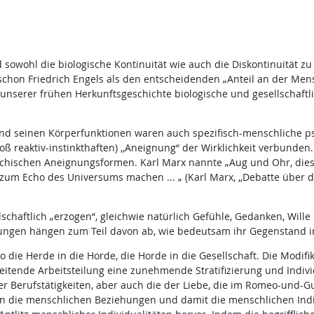
sowohl die biologische Kontinuität wie auch die Diskontinuität zu
 schon Friedrich Engels als den entscheidenden „Anteil an der Me
 unserer frühen Herkunftsgeschichte biologische und gesellschaft
 und seinen Körperfunktionen waren auch spezifisch-menschliche p
oß reaktiv-instinkthaften) ,,Aneignung“ der Wirklichkeit verbunden
chischen Aneignungsformen. Karl Marx nannte „Aug und Ohr, die
um Echo des Universums machen ... „ (Karl Marx, ,,Debatte über die 
lschaftlich „erzogen“, gleichwie natürlich Gefühle, Gedanken, Wil
gen hängen zum Teil davon ab, wie bedeutsam ihr Gegenstand i
 die Herde in die Horde, die Horde in die Gesellschaft. Die Modifi
itende Arbeitsteilung eine zunehmende Stratifizierung und Individu
 Berufstätigkeiten, aber auch die der Liebe, die im Romeo-und-Gui
die menschlichen Beziehungen und damit die menschlichen Indivi