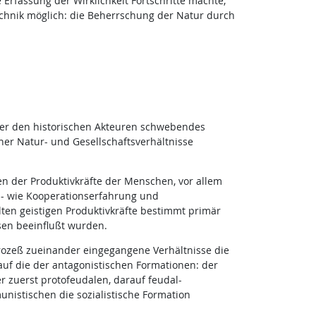
 Erfassung der Wirklichkeit Fortschritte machte,
chnik möglich: die Beherrschung der Natur durch
über den historischen Akteuren schwebendes
ner Natur- und Gesellschaftsverhältnisse
ten der Produktivkräfte der Menschen, vor allem
ns- wie Kooperationserfahrung und
llten geistigen Produktivkräfte bestimmt primär
sen beeinflußt wurden.
prozeß zueinander eingegangene Verhältnisse die
auf die der antagonistischen Formationen: der
er zuerst protofeudalen, darauf feudal-
nistischen die sozialistische Formation