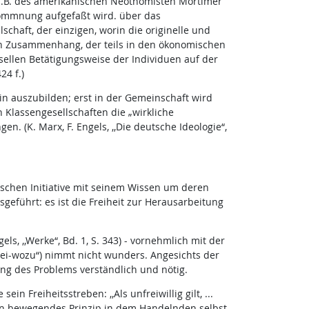
z.B. des amerikanischen Neothomisten Mortimer
lkommnung aufgefaßt wird. über das
haft, der einzigen, worin die originelle und
ein Zusammenhang, der teils in den ökonomischen
rsellen Betätigungsweise der Individuen auf der
24 f.)
hin auszubilden; erst in der Gemeinschaft wird
Klassengesellschaften die „wirkliche
n. (K. Marx, F. Engels, ,,Die deutsche Ideologie“,
tischen Initiative mit seinem Wissen um deren
geführt: es ist die Freiheit zur Herausarbeitung
s, ,,Werke“, Bd. 1, S. 343) - vornehmlich mit der
rei-wozu“) nimmt nicht wunders. Angesichts der
ng des Problems verständlich und nötig.
Freiheitsstreben: ,,Als unfreiwillig gilt, ...
sen bewegendes Prinzip in dem Handelnden selbst