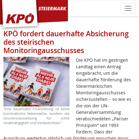
KPÖ Steiermark
KPÖ fordert dauerhafte Absicherung
des steirischen
Monitoringausschusses
Die KPÖ hat im gestrigen
Landtag einen Antrag
eingebracht, um die
dauerhafte Förderung des
Steiermärkischen
Monitoringausschusses
sicherzustellen – so wie es
die von der UN-
"Eine dauerhafte Finanzierung ist keine
Generalversammlung
bürokratische Nebensache, sondern die
Grundvoraussetzung für echte
verabschiedeten „Pariser
Unabhängigkeit und Verlässlichkeit."
Prinzipien“ seit 1993
fordern. Dass der
Ausschuss weiterhin jährlich um Förderung ansuchen muss,