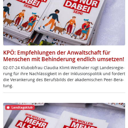
KPÖ: Empfehlungen der Anwaltschaft für
Menschen mit Behinderung endlich umsetzen!
02-07-24 Klu­b­ob­frau Clau­dia Klimt-Weitha­ler rügt Lan­des­re­gie­
rung für ih­re Nach­läs­sig­keit in der In­k­lu­si­ons­po­li­tik und for­dert
die Ver­an­ke­rung des Be­rufs­bilds der aka­de­mi­schen Peer-Be­ra­
tung.
Landtagsklub