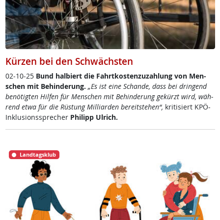
Kürzen bei den Schwächsten
02-10-25
Bund hal­biert die Fahrt­kos­ten­zu­zah­lung von Men­
schen mit Be­hin­de­rung.
„Es ist ei­ne Schan­de, dass bei drin­gend
be­nö­t­ig­ten Hil­fen für Men­schen mit Be­hin­de­rung ge­kürzt wird, wäh­
rend et­wa für die Rüs­tung Mil­li­ar­den be­reit­ste­hen“,
kri­ti­siert KPÖ-
In­k­lu­si­ons­sp­re­cher
Phi­l­ipp Ul­rich.
Landtagsklub