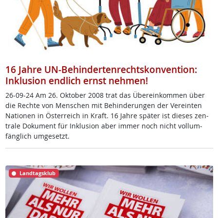
16 Jahre UN-Behindertenrechtskonvention:
Inklusion endlich ernst nehmen!
26-09-24 Am 26. Ok­tober 2008 trat das Übe­r­ein­kom­men über
die Rech­te von Men­schen mit Be­hin­de­run­gen der Ve­r­ein­ten
Na­tio­nen in Ös­t­er­reich in Kraft. 16 Jah­re spä­ter ist die­ses zen­
tra­le Do­ku­ment für In­k­lu­si­on aber im­mer noch nicht voll­um­
fäng­lich um­ge­setzt.
Landtagsklub