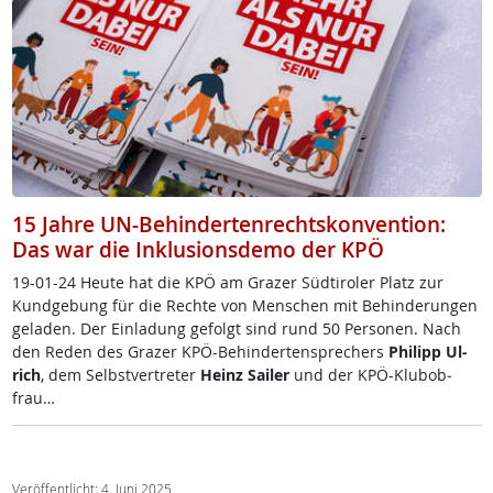
15 Jahre UN-Behindertenrechtskonvention:
Das war die Inklusionsdemo der KPÖ
19-01-24 Heu­te hat die KPÖ am Gra­zer Süd­t­i­ro­ler Platz zur
Kund­ge­bung für die Rech­te von Men­schen mit Be­hin­de­run­gen
ge­la­den. Der Ein­la­dung ge­folgt sind rund 50 Per­so­nen. Nach
den Re­den des Gra­zer KPÖ-Be­hin­der­ten­sp­re­chers
Phi­l­ipp Ul­
rich
, dem Selbst­ver­t­re­ter
Heinz Sai­ler
und der KPÖ-Klu­b­ob­
frau…
Veröffentlicht: 4. Juni 2025