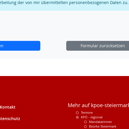
arbeitung der von mir übermittelten personenbezogenen Daten zu.
en
Formular zurücksetzen
Mehr auf kpoe-steiermark
Kontakt
Termine
KPÖ - regional
tenschutz
Mandatarinnen
Bezirke Steiermark