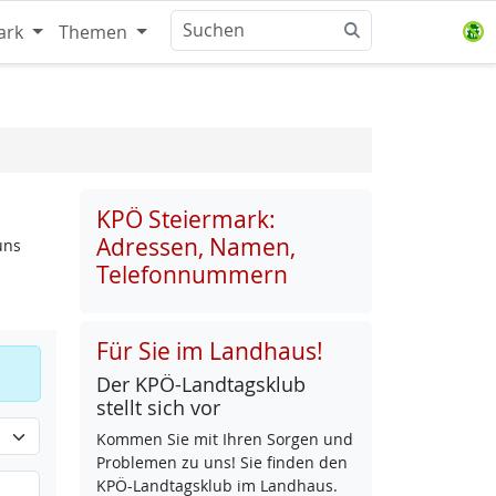
ark
Themen
KPÖ Steiermark:
Adressen, Namen,
uns
Telefonnummern
Für Sie im Landhaus!
Der KPÖ-Land­tags­klub
stellt sich vor
Kom­men Sie mit Ih­ren Sor­gen und
Pro­b­le­men zu uns! Sie fin­den den
KPÖ-Land­tags­klub im Land­haus.