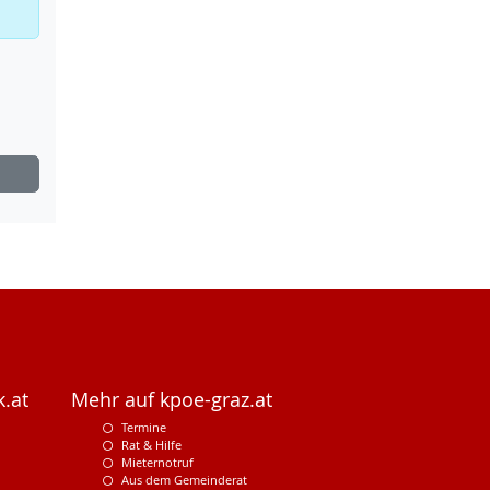
.at
Mehr auf kpoe-graz.at
Termine
Rat & Hilfe
Mieternotruf
Aus dem Gemeinderat