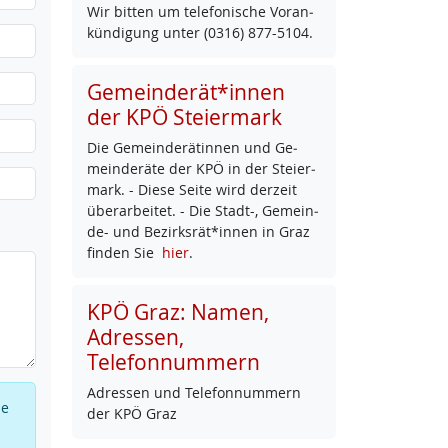
Wir bit­ten um te­le­fo­ni­sche Vor­an­
kün­di­gung un­ter (0316) 877-5104.
Gemeinderät*innen
der KPÖ Steiermark
Die Ge­mein­de­rä­tin­nen und Ge­
mein­de­rä­te der KPÖ in der Stei­er­
mark. - Die­se Sei­te wird der­zeit
über­ar­bei­tet. - Die Stadt-, Ge­mein­
de- und Be­zirks­rät*in­nen in Graz
fin­den Sie
hier
.
KPÖ Graz: Namen,
Adressen,
Telefonnummern
Adres­sen und Te­le­fon­num­mern
ie
der KPÖ Graz