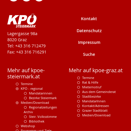
Kontakt
Datenschutz
KPÖ-Steiermark
Lagergasse 98a
8020 Graz
Impressum
Tel: +43 316 712479
Fax: +43 316 716291
Suche
Mehr auf kpoe-
Mehr auf kpoe-graz.at
steiermark.at
Termine
Rat & Hilfe
Termine
Mieternotruf
KPÖ - regional
Aus dem Gemeinderat
Mandatarinnen
Stadtbezirke
Bezirke Steiermark
MandatarInnen
Medien/Download
Kontakt/Adressen
Regionalzeitungen
Grazer Stadtblatt
Archiv
Medien/Download
Steir. Volksstimme
Bibliothek
Webshop
Programm und Ziele