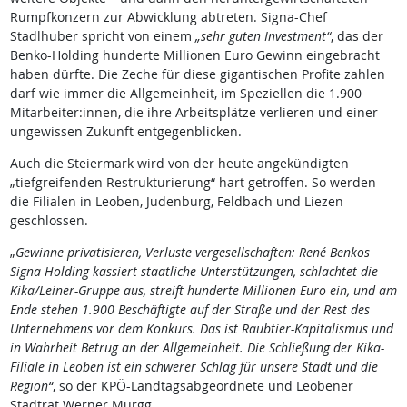
Rumpfkonzern zur Abwicklung abtreten. Signa-Chef
Stadlhuber spricht von einem
„sehr guten Investment“
, das der
Benko-Holding hunderte Millionen Euro Gewinn eingebracht
haben dürfte. Die Zeche für diese gigantischen Profite zahlen
darf wie immer die Allgemeinheit, im Speziellen die 1.900
Mitarbeiter:innen, die ihre Arbeitsplätze verlieren und einer
ungewissen Zukunft entgegenblicken.
Auch die Steiermark wird von der heute angekündigten
„tiefgreifenden Restrukturierung“ hart getroffen. So werden
die Filialen in Leoben, Judenburg, Feldbach und Liezen
geschlossen.
„
Gewinne privatisieren, Verluste vergesellschaften: René Benkos
Signa-Holding kassiert staatliche Unterstützungen, schlachtet die
Kika/Leiner-Gruppe aus, streift hunderte Millionen Euro ein, und am
Ende stehen 1.900 Beschäftigte auf der Straße und der Rest des
Unternehmens vor dem Konkurs. Das ist Raubtier-Kapitalismus und
in Wahrheit Betrug an der Allgemeinheit. Die Schließung der Kika-
Filiale in Leoben ist ein schwerer Schlag für unsere Stadt und die
Region“
, so der KPÖ-Landtagsabgeordnete und Leobener
Stadtrat Werner Murgg.