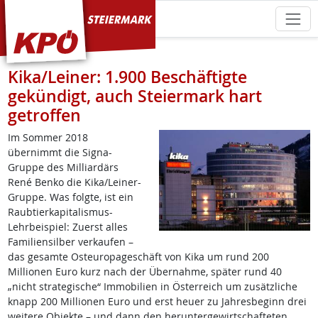
KPÖ Steiermark
Kika/Leiner: 1.900 Beschäftigte
gekündigt, auch Steiermark hart
getroffen
Im Sommer 2018
übernimmt die Signa-
Gruppe des Milliardärs
René Benko die Kika/Leiner-
Gruppe. Was folgte, ist ein
Raubtierkapitalismus-
Lehrbeispiel: Zuerst alles
Familiensilber verkaufen –
das gesamte Osteuropageschäft von Kika um rund 200
Millionen Euro kurz nach der Übernahme, später rund 40
„nicht strategische“ Immobilien in Österreich um zusätzliche
knapp 200 Millionen Euro und erst heuer zu Jahresbeginn drei
weitere Objekte – und dann den heruntergewirtschafteten