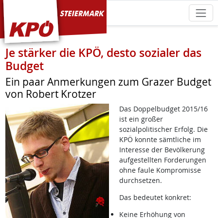
KPÖ Steiermark
Je stärker die KPÖ, desto sozialer das
Budget
Ein paar Anmerkungen zum Grazer Budget
von Robert Krotzer
Das Doppelbudget 2015/16
ist ein großer
sozialpolitischer Erfolg. Die
KPÖ konnte sämtliche im
Interesse der Bevölkerung
aufgestellten Forderungen
ohne faule Kompromisse
durchsetzen.
Das bedeutet konkret:
Keine Erhöhung von