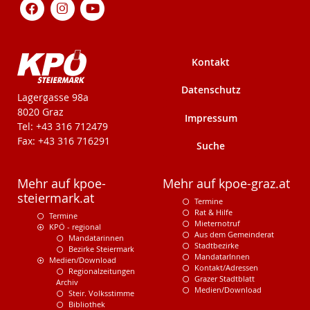
Kontakt
Datenschutz
KPÖ-Steiermark
Lagergasse 98a
8020 Graz
Impressum
Tel: +43 316 712479
Fax: +43 316 716291
Suche
Mehr auf kpoe-
Mehr auf kpoe-graz.at
steiermark.at
Termine
Rat & Hilfe
Termine
Mieternotruf
KPÖ - regional
Aus dem Gemeinderat
Mandatarinnen
Stadtbezirke
Bezirke Steiermark
MandatarInnen
Medien/Download
Kontakt/Adressen
Regionalzeitungen
Grazer Stadtblatt
Archiv
Medien/Download
Steir. Volksstimme
Bibliothek