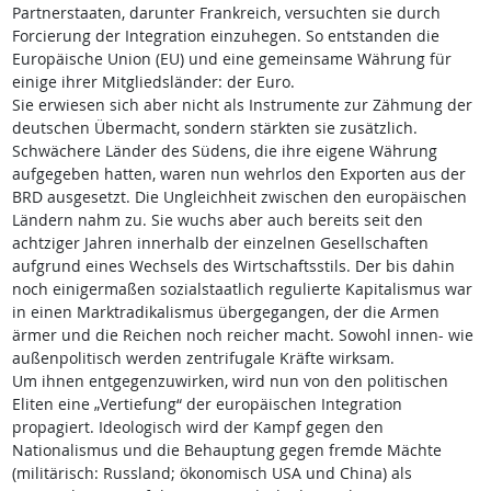
Partnerstaaten, darunter Frankreich, versuchten sie durch
Forcierung der Integration einzuhegen. So entstanden die
Europäische Union (EU) und eine gemeinsame Währung für
einige ihrer Mitgliedsländer: der Euro.
Sie erwiesen sich aber nicht als Instrumente zur Zähmung der
deutschen Übermacht, sondern stärkten sie zusätzlich.
Schwächere Länder des Südens, die ihre eigene Währung
aufgegeben hatten, waren nun wehrlos den Exporten aus der
BRD ausgesetzt. Die Ungleichheit zwischen den europäischen
Ländern nahm zu. Sie wuchs aber auch bereits seit den
achtziger Jahren innerhalb der einzelnen Gesellschaften
aufgrund eines Wechsels des Wirtschaftsstils. Der bis dahin
noch einigermaßen sozialstaatlich regulierte Kapitalismus war
in einen Marktradikalismus übergegangen, der die Armen
ärmer und die Reichen noch reicher macht. Sowohl innen- wie
außenpolitisch werden zentrifugale Kräfte wirksam.
Um ihnen entgegenzuwirken, wird nun von den politischen
Eliten eine „Vertiefung“ der europäischen Integra­tion
propagiert. Ideologisch wird der Kampf gegen den
Nationalismus und die Behauptung gegen fremde Mächte
(militärisch: Russland; ökonomisch USA und China) als