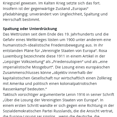
Kriegsziel gewesen. Im Kalten Krieg setzte sich das fort.
Insofern ist der gegenwärtige Zustand „Europas“
pfadabhängig: unverändert von Ungleichheit, Spaltung und
Herrschaft bestimmt.
Spaltung oder Unterdrückung
Das Wettrüsten seit dem Ende des 19. Jahrhunderts und die
Gefahr eines Weltkrieges lösten um 1900 unter anderem eine
humanistisch-idealistische Friedensbewegung aus. In ihr
entstanden Pläne für „Vereinigte Staaten von Europa“. Rosa
Luxemburg bezeichnete diese 1911 in einem Artikel in der
„Leipziger Volkszeitung“ als „Friedensutopien“ und als „eine
imperialistische Missgeburt“. Die Losung eines europäischen
Zusammenschlusses könne „objektiv innerhalb der
kapitalistischen Gesellschaft nur wirtschaftlich einen Zollkrieg
mit Amerika und politisch einen kolonialpatriotischen
Rassenkampf bedeuten.“
Taktisch vorsichtiger argumentierte Lenin 1916 in seiner Schrift
„Über die Losung der Vereinigten Staaten von Europa“. In
einem ersten Schritt wandte er sich gegen eine Richtung in der
Sozialdemokratischen Partei Russlands, die die Ansicht vertrat,
die Europa-Losung sei sinnlos, „wenn die deutsche, die