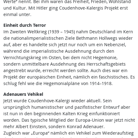
Werte“ nennt. Bei ihm waren das Freiheit, Frieden, Wohlstand
und Kultur. Mit Hitler ging Coudenhove-Kalergis Projekt erst
einmal unter.
Einheit durch Terror
Im Zweiten Weltkrieg (1939 – 1945) nahm Deutschland im Kern
die national­imperialistischen Ziele Bethmann Hollwegs wieder
auf, aber es handelte sich jetzt nur noch um ein Nebenziel,
während die imperialistische Ausdehnung durch den
Vernichtungskrieg im Osten, bei dem nicht Hegemonie,
sondern unmittelbare Ausdehnung des Herrschaftsgebiets
angestrebt wurde, erreicht werden sollte. Auch dies war ein
Projekt der europäischen Einheit, nämlich ein faschistisches. Es
schlug fehl wie die Hegemonialpläne von 1914–1918.
Adenauers Vehikel
Jetzt wurde Coudenhove-Kalergi wieder aktuell. Sein
ursprünglich humanistischer und pazifistischer Entwurf aber
ist nun in den beginnenden Kalten Krieg einfunktioniert
worden. Das typische Mitglied der Europa-Union war jetzt nicht
mehr Albert Einstein, sondern Konrad Adenauer.
Zugleich war „Europa“ nämlich ein Vehikel zum Wiederaufstieg