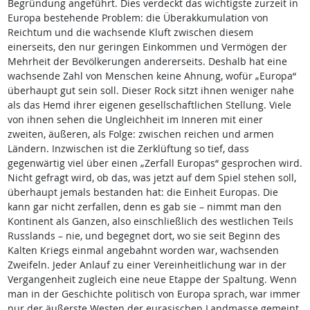
Begründung angeführt. Dies verdeckt das wichtigste zurzeit in
Europa bestehende Problem: die Überakkumulation von
Reichtum und die wachsende Kluft zwischen diesem
einerseits, den nur geringen Einkommen und Vermögen der
Mehrheit der Bevölkerungen andererseits. Deshalb hat eine
wachsende Zahl von Menschen keine Ahnung, wofür „Europa“
überhaupt gut sein soll. Dieser Rock sitzt ihnen weniger nahe
als das Hemd ihrer eigenen gesellschaftlichen Stellung. Viele
von ihnen sehen die Ungleichheit im Inneren mit einer
zweiten, äußeren, als Folge: zwischen reichen und armen
Ländern. Inzwischen ist die Zerklüftung so tief, dass
gegenwärtig viel über einen „Zerfall Europas“ gesprochen wird.
Nicht gefragt wird, ob das, was jetzt auf dem Spiel stehen soll,
überhaupt jemals bestanden hat: die Einheit Europas. Die
kann gar nicht zerfallen, denn es gab sie – nimmt man den
Kontinent als Ganzen, also einschließlich des westlichen Teils
Russlands – nie, und begegnet dort, wo sie seit Beginn des
Kalten Kriegs einmal angebahnt worden war, wachsenden
Zweifeln. Jeder Anlauf zu einer Vereinheitlichung war in der
Vergangenheit zugleich eine neue Etappe der Spaltung. Wenn
man in der Geschichte politisch von Europa sprach, war immer
nur der äußerste Westen der eurasischen Landmasse gemeint,