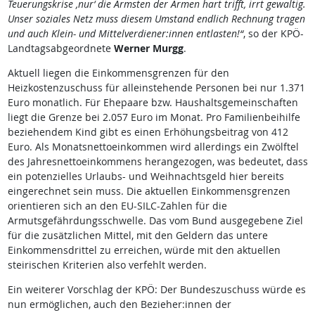
Teuerungskrise ,nur‘ die Ärmsten der Armen hart trifft, irrt gewaltig.
Unser soziales Netz muss diesem Umstand endlich Rechnung tragen
und auch Klein- und Mittelverdiener:innen entlasten!“
, so der KPÖ-
Landtagsabgeordnete
Werner Murgg
.
Aktuell liegen die Einkommensgrenzen für den
Heizkostenzuschuss für alleinstehende Personen bei nur 1.371
Euro monatlich. Für Ehepaare bzw. Haushaltsgemeinschaften
liegt die Grenze bei 2.057 Euro im Monat. Pro Familienbeihilfe
beziehendem Kind gibt es einen Erhöhungsbeitrag von 412
Euro. Als Monatsnettoeinkommen wird allerdings ein Zwölftel
des Jahresnettoeinkommens herangezogen, was bedeutet, dass
ein potenzielles Urlaubs- und Weihnachtsgeld hier bereits
eingerechnet sein muss. Die aktuellen Einkommensgrenzen
orientieren sich an den EU-SILC-Zahlen für die
Armutsgefährdungsschwelle. Das vom Bund ausgegebene Ziel
für die zusätzlichen Mittel, mit den Geldern das untere
Einkommensdrittel zu erreichen, würde mit den aktuellen
steirischen Kriterien also verfehlt werden.
Ein weiterer Vorschlag der KPÖ: Der Bundeszuschuss würde es
nun ermöglichen, auch den Bezieher:innen der