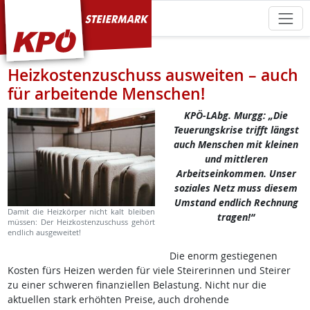
KPÖ Steiermark
Heizkostenzuschuss ausweiten – auch
für arbeitende Menschen!
KPÖ-LAbg. Murgg: „Die
Teuerungskrise trifft längst
auch Menschen mit kleinen
und mittleren
Arbeitseinkommen. Unser
soziales Netz muss diesem
Umstand endlich Rechnung
Damit die Heizkörper nicht kalt bleiben
tragen!“
müssen: Der Heizkostenzuschuss gehört
endlich ausgeweitet!
Die enorm gestiegenen
Kosten fürs Heizen werden für viele Steirerinnen und Steirer
zu einer schweren finanziellen Belastung. Nicht nur die
aktuellen stark erhöhten Preise, auch drohende