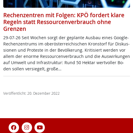
Rechenzentren mit Folgen: KPÖ fordert klare
Regeln statt Ressourcenverbrauch ohne
Grenzen
29-07-26 Seit Wo­chen sorgt der ge­plan­te Aus­bau ei­nes Goog­le-
Re­chen­zen­trums im ober­ös­t­er­rei­chi­schen Kron­s­torf für Dis­kus­
sio­nen und Pro­tes­te in der Be­völ­ke­rung. Kri­ti­siert wer­den vor
al­lem der enor­me Res­sour­cen­ver­brauch und die Aus­wir­kun­gen
auf Um­welt und In­fra­struk­tur: Rund 50 Hektar wert­vol­ler Bo­
den sol­len ver­sie­gelt, gro­ße…
Veröffentlicht: 20. Dezember 2022