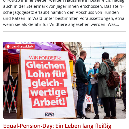
04-08-26 Im­mer wie­der wer­den Haus­tie­re in Ös­t­er­reich, häu­fig
auch in der Stei­er­mark von Jä­ger:in­nen er­schos­sen. Das stei­ri­
sche Jagd­ge­setz er­laubt näm­lich den Ab­schuss von Hun­den
und Kat­zen im Wald un­ter be­stimm­ten Vor­aus­set­zun­gen, et­wa
wenn sie als Ge­fahr für Wild­tie­re an­ge­se­hen wer­den. Was…
Landtagsklub
Equal-Pension-Day: Ein Leben lang fleißig