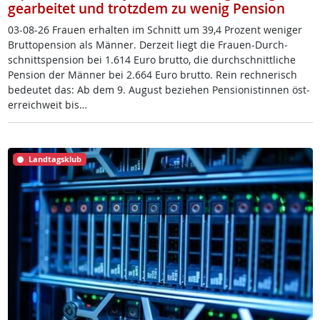
gearbeitet und trotzdem zu wenig Pension
03-08-26 Frau­en er­hal­ten im Schnitt um 39,4 Pro­zent we­ni­ger
Brut­to­pen­si­on als Män­ner. Der­zeit liegt die Frau­en-Durch­
schnitt­s­pen­si­on bei 1.614 Eu­ro brut­to, die durch­schnitt­li­che
Pen­si­on der Män­ner bei 2.664 Eu­ro brut­to. Rein rech­ne­risch
be­deu­tet das: Ab dem 9. Au­gust be­zie­hen Pen­sio­nis­tin­nen ös­t­
er­reich­weit bis…
Landtagsklub