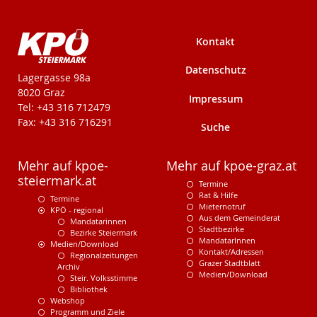
Kontakt
Datenschutz
KPÖ-Steiermark
Lagergasse 98a
8020 Graz
Impressum
Tel: +43 316 712479
Fax: +43 316 716291
Suche
Mehr auf kpoe-
Mehr auf kpoe-graz.at
steiermark.at
Termine
Rat & Hilfe
Termine
Mieternotruf
KPÖ - regional
Aus dem Gemeinderat
Mandatarinnen
Stadtbezirke
Bezirke Steiermark
MandatarInnen
Medien/Download
Kontakt/Adressen
Regionalzeitungen
Grazer Stadtblatt
Archiv
Medien/Download
Steir. Volksstimme
Bibliothek
Webshop
Programm und Ziele