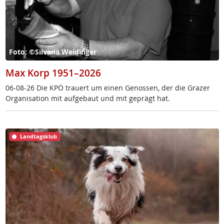
Foto: ©Silvana Weidinger
Max Korp 1951–2026
06-08-26 Die KPÖ trau­ert um ei­nen Ge­nos­sen, der die Gra­zer
Or­ga­ni­sa­ti­on mit auf­ge­baut und mit ge­prägt hat.
Landtagsklub