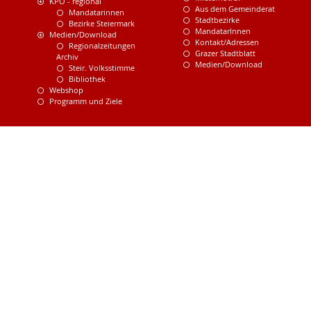
KPÖ - regional
Aus dem Gemeinderat
Mandatarinnen
Stadtbezirke
Bezirke Steiermark
MandatarInnen
Medien/Download
Kontakt/Adressen
Regionalzeitungen
Grazer Stadtblatt
Archiv
Medien/Download
Steir. Volksstimme
Bibliothek
Webshop
Programm und Ziele