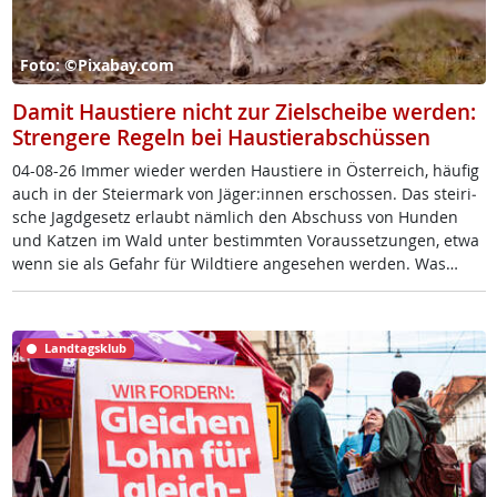
Foto: ©Pixabay.com
Damit Haustiere nicht zur Zielscheibe werden:
Strengere Regeln bei Haustierabschüssen
04-08-26 Im­mer wie­der wer­den Haus­tie­re in Ös­t­er­reich, häu­fig
auch in der Stei­er­mark von Jä­ger:in­nen er­schos­sen. Das stei­ri­
sche Jagd­ge­setz er­laubt näm­lich den Ab­schuss von Hun­den
und Kat­zen im Wald un­ter be­stimm­ten Vor­aus­set­zun­gen, et­wa
wenn sie als Ge­fahr für Wild­tie­re an­ge­se­hen wer­den. Was…
Landtagsklub