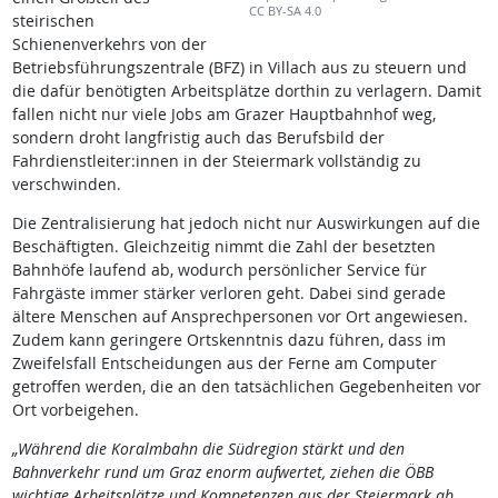
CC BY-SA 4.0
steirischen
Schienenverkehrs von der
Betriebsführungszentrale (BFZ) in Villach aus zu steuern und
die dafür benötigten Arbeitsplätze dorthin zu verlagern. Damit
fallen nicht nur viele Jobs am Grazer Hauptbahnhof weg,
sondern droht langfristig auch das Berufsbild der
Fahrdienstleiter:innen in der Steiermark vollständig zu
verschwinden.
Die Zentralisierung hat jedoch nicht nur Auswirkungen auf die
Beschäftigten. Gleichzeitig nimmt die Zahl der besetzten
Bahnhöfe laufend ab, wodurch persönlicher Service für
Fahrgäste immer stärker verloren geht. Dabei sind gerade
ältere Menschen auf Ansprechpersonen vor Ort angewiesen.
Zudem kann geringere Ortskenntnis dazu führen, dass im
Zweifelsfall Entscheidungen aus der Ferne am Computer
getroffen werden, die an den tatsächlichen Gegebenheiten vor
Ort vorbeigehen.
„Während die Koralmbahn die Südregion stärkt und den
Bahnverkehr rund um Graz enorm aufwertet, ziehen die ÖBB
wichtige Arbeitsplätze und Kompetenzen aus der Steiermark ab.