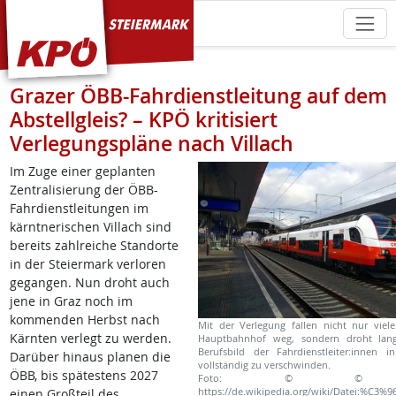
KPÖ Steiermark
Grazer ÖBB-Fahrdienstleitung auf dem
Abstellgleis? – KPÖ kritisiert
Verlegungspläne nach Villach
Im Zuge einer geplanten
Zentralisierung der ÖBB-
Fahrdienstleitungen im
kärntnerischen Villach sind
bereits zahlreiche Standorte
in der Steiermark verloren
gegangen. Nun droht auch
jene in Graz noch im
kommenden Herbst nach
Mit der Verlegung fallen nicht nur viel
Kärnten verlegt zu werden.
Hauptbahnhof weg, sondern droht langf
Berufsbild der Fahrdienstleiter:innen i
Darüber hinaus planen die
vollständig zu verschwinden.
ÖBB, bis spätestens 2027
Foto: © © Luka
https://de.wikipedia.org/wiki/Datei:%C3%9
einen Großteil des