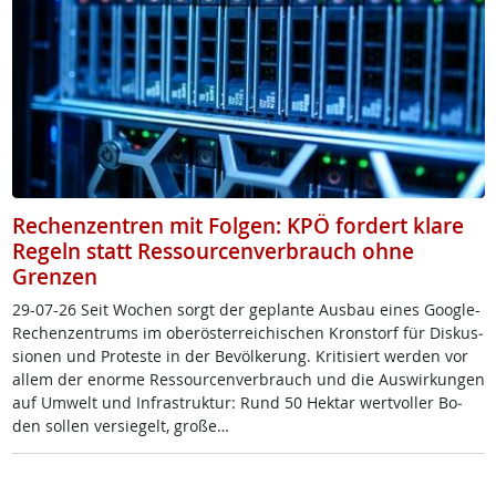
Rechenzentren mit Folgen: KPÖ fordert klare
Regeln statt Ressourcenverbrauch ohne
Grenzen
29-07-26 Seit Wo­chen sorgt der ge­plan­te Aus­bau ei­nes Goog­le-
Re­chen­zen­trums im ober­ös­t­er­rei­chi­schen Kron­s­torf für Dis­kus­
sio­nen und Pro­tes­te in der Be­völ­ke­rung. Kri­ti­siert wer­den vor
al­lem der enor­me Res­sour­cen­ver­brauch und die Aus­wir­kun­gen
auf Um­welt und In­fra­struk­tur: Rund 50 Hektar wert­vol­ler Bo­
den sol­len ver­sie­gelt, gro­ße…