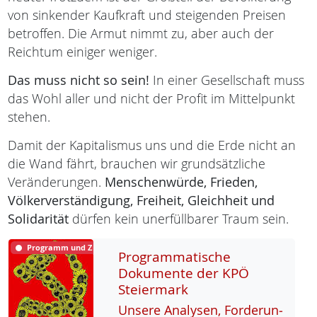
von sinkender Kaufkraft und steigenden Preisen
betroffen. Die Armut nimmt zu, aber auch der
Reichtum einiger weniger.
Das muss nicht so sein!
In einer Gesellschaft muss
das Wohl aller und nicht der Profit im Mittelpunkt
stehen.
Damit der Kapitalismus uns und die Erde nicht an
die Wand fährt, brauchen wir grundsätzliche
Veränderungen.
Menschenwürde,
Frieden,
Völkerverständigung,
Freiheit,
Gleichheit und
Solidarität
dürfen kein unerfüllbarer Traum sein.
Programm und Ziele
Programmatische
Dokumente der KPÖ
Steiermark
Un­se­re Ana­ly­sen, For­de­run­